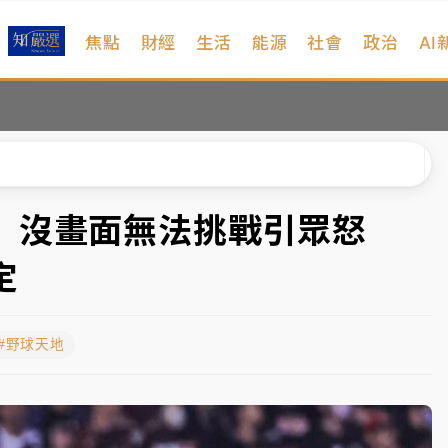
焦點
財經
生活
能源
社會
政治
AI
扣畫面曝光
序複雜 觀旅局回應了
院聲請遭駁 理由曝光
一度塞車 周六起展出延長至晚上7時
漆」沒畫面無法挑戰引眾怒
今重開羈押庭
定
到發紫」降雨熱區曝
#野球天地
扣畫面曝光
序複雜 觀旅局回應了
院聲請遭駁 理由曝光