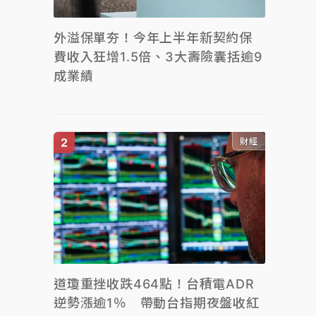
外溢保單夯！今年上半年新契約保
費收入狂增1.5倍、3大壽險囊括逾9
成業績
財經
道瓊重挫收跌464點！台積電ADR
逆勢漲逾1％ 帶動台指期夜盤收紅