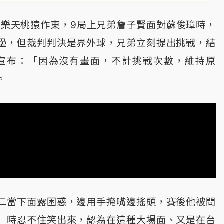
由樂天桃猿作東，9局上兄弟詹子賢面對蘇俊璋時，
壘，但裁判判決是界外球，兄弟立刻提出挑戰，結
宣布：「因為沒有畫面，不計挑戰次數，維持原
。
二當下面露困惑，邊用手掩嘴邊搖頭，賽後他被問
」時忍不住笑出來，認為在這種大場面、又是在台