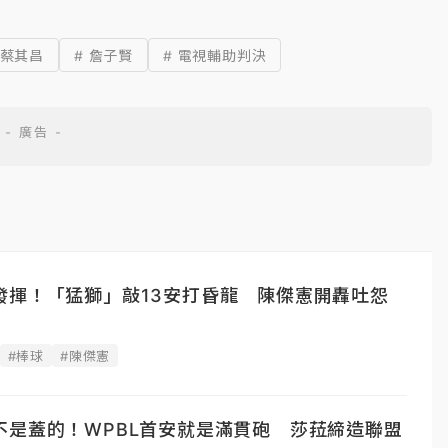
 蔡其昌
# 詹子賢
# 電視輔助判決
發揮！「猛獅」敲13安打昏龍 陳傑憲開轟吐怨
#棒球
#陳傑憲
不是蓋的！WPBL首安就是滿貫砲 莎菈締造聯盟