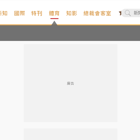
新知
國際
特刊
體育
知影
總裁會客室
廣告