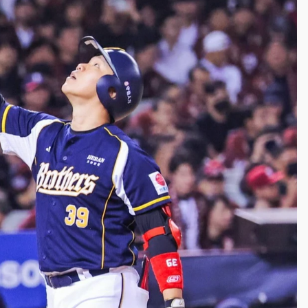
一度塞車 周六起展出延長至晚上7時
今重開羈押庭
到發紫」降雨熱區曝