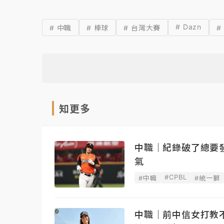
# Dazn
# 中職
# 棒球
# 台灣大賽
#
知更多
中職｜紀錄破了總要
氣
#CPBL
#中職
#統一獅
中職｜前中信女打教