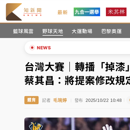
最新
女律師陳昱瑄詐慈濟10億！黃金158kg遭查
籃球風雲
野球天地
大運動場
巴黎奧運
暑假過三周才推「E宿新北打卡趣」！抽獎程
中信慈善基金會想增加董事人數！辜仲諒向法
NEWS
故宮《龍藏經》特展第2檔！今線上預約開賣
台灣大賽｜轉播「掉
▲
台東農業處長涉圖利渡假村！東檢抗告成功 
▼
蔡其昌：將提案修改規
父親節泡湯了！中颱白海豚雨彈轟3天 「紅
毛琬婷
2025/10/22 10:48
體育
記者
|
發布
女律師陳昱瑄詐慈濟10億！黃金158kg遭查
暑假過三周才推「E宿新北打卡趣」！抽獎程
中信慈善基金會想增加董事人數！辜仲諒向法