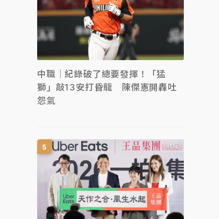
中職｜紀錄破了總要發揮！「猛
獅」敲13安打昏龍 陳傑憲開轟吐
怨氣
財經