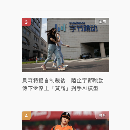
國際
貝森特揚言制裁後 陸企字節跳動
傳下令停止「蒸餾」對手AI模型
體育