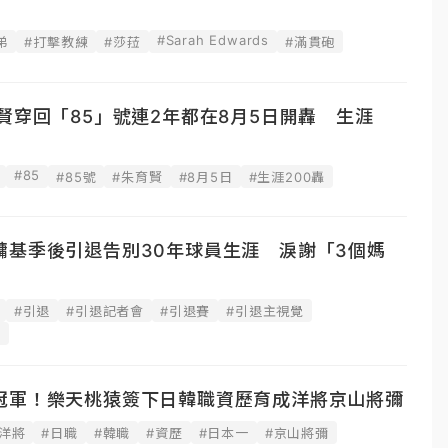
#Sarah Edwards
弟
#打擊教練
#莎菈
#滿貫砲
賢穿回「85」號連2年都在8月5日開轟 生涯
#85
#85號
#朱育賢
#8月5日
#生涯200轟
鏞基季後引退告別30年球員生涯 淚謝「3個媽
#引退
#引退記者會
#引退賽
#引退主視覺
步
冠軍！樂天桃猿簽下日韓職資歷育成洋將京山將彌
洋將
#日職
#韓職
#資歷
#日本一
#京山將彌