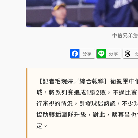
中信兄弟
分享
分享
【記者毛琬婷／綜合報導】衛冕軍中信
城，將系列賽追成1勝2敗，不過比
行審視的情況，引發球迷熱議，不少
協助轉播團隊升級，對此，蔡其昌也
定。