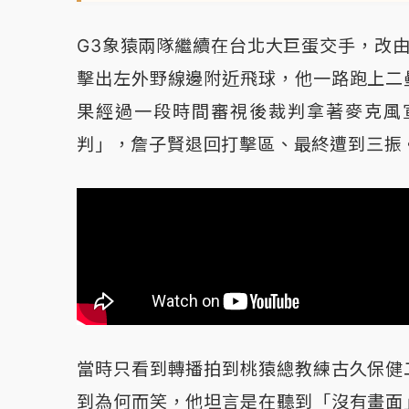
G3象猿兩隊繼續在台北大巨蛋交手，改
擊出左外野線邊附近飛球，他一路跑上二
果經過一段時間審視後裁判拿著麥克風
判」，詹子賢退回打擊區、最終遭到三振
當時只看到轉播拍到桃猿總教練古久保健
到為何而笑，他坦言是在聽到「沒有畫面