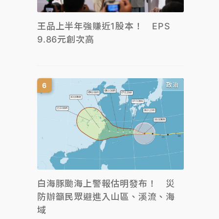
王品上半年強賺近1股本！ EPS
9.86元創次高
政治
白海豚颱海上警報估明發布！ 災
防辦籲民眾避進入山區、溪流、海
域