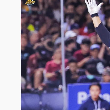
故宮《龍藏經》特展第2檔！今線上預約開賣
台東農業處長涉圖利渡假村！東檢抗告成功 
父親節泡湯了！中颱白海豚雨彈轟3天 「紅