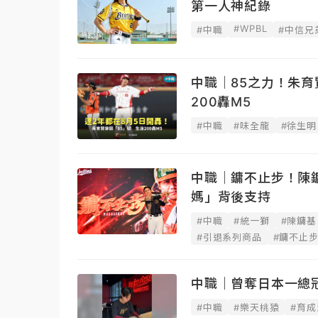
第一人神紀錄
#WPBL
#中職
#中信兄
中職｜85之力！朱育
200轟M5
#中職
#味全龍
#徐生明
中職｜鏞不止步！陳
媽」背後支持
#中職
#統一獅
#陳鏞基
#引退系列商品
#鏞不止
中職｜曾奪日本一總
#中職
#樂天桃猿
#育成