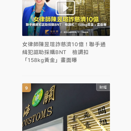
女律師陳昱瑄詐慈濟10億！聯手通
緝犯誆助採購BNT 檢調扣
「158kg黃金」畫面曝
財經