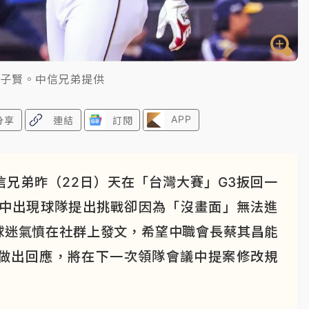
詹子賢。中信兄弟提供
APP
分享
連結
訂閱
兄弟昨（22日）天在「台灣大賽」G3扳回一
賽中出現球隊提出挑戰卻因為「沒畫面」無法進
球迷氣憤在社群上發文，希望中職會長蔡其昌能
做出回應，將在下一次領隊會議中提案修改規