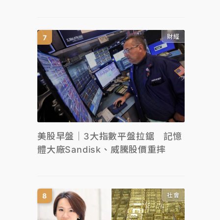
財經
美股早盤｜3大指數平盤拉鋸 記憶
體大廠Sandisk、威騰股價重摔
社會