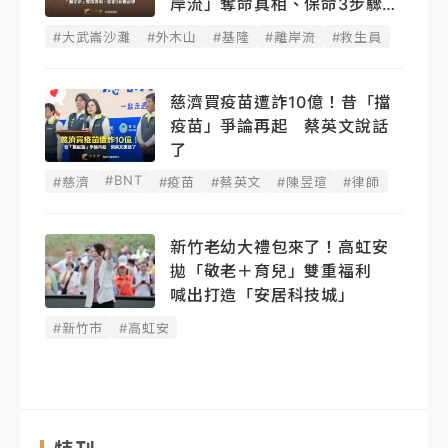
岸流」奪命真相、保命3步驟必
學
#大武崙沙灘
#外木山
#基隆
#離岸流
#救生員
慈濟買疫苗遭詐10億！昔「擋
疫苗」爭論再起 蔡英文說話
了
#BNT
#慈濟
#疫苗
#蔡英文
#陳昱瑄
#律師
新竹老幼大禮包來了！高虹安
拋「敬老＋育兒」雙重福利
喊出打造「安居科技城」
#新竹市
#高虹安