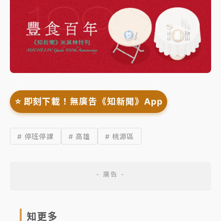
⭐️ 即刻下載！無廣告《知新聞》App
# 停班停課
# 高雄
# 桃源區
知更多