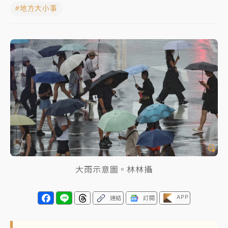
#地方大小事
女律師陳昱瑄詐慈濟10億！黃金158kg遭查扣畫面曝光
暑假過三周才推「E宿新北打卡趣」！抽獎程序複雜 觀
旅局回應了
中信慈善基金會想增加董事人數！辜仲諒向法院聲請遭
駁 理由曝光
故宮《龍藏經》特展第2檔！今線上預約開賣一度塞車
周六起展出延長至晚上7時
台東農業處長涉圖利渡假村！東檢抗告成功 今重開羈
押庭
大雨示意圖。林林攝
父親節泡湯了！中颱白海豚雨彈轟3天 「紅到發紫」降
雨熱區曝
APP
連結
訂閱