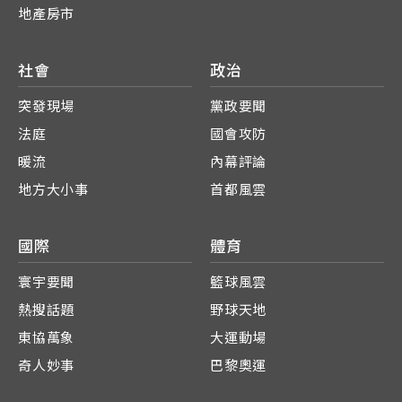
地產房市
社會
政治
突發現場
黨政要聞
法庭
國會攻防
暖流
內幕評論
地方大小事
首都風雲
國際
體育
寰宇要聞
籃球風雲
熱搜話題
野球天地
東協萬象
大運動場
奇人妙事
巴黎奧運