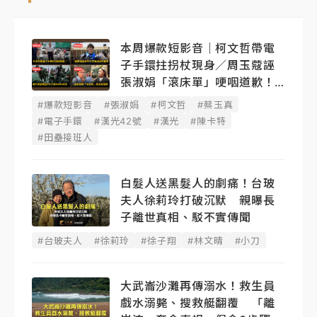
本周爆款短影音｜柯文哲帶電
子手鐶拄拐杖現身／周玉蔻誣
張淑娟「滾床單」哽咽道歉！
蔡玉真開撕爆料
#爆款短影音
#張淑娟
#柯文哲
#蔡玉真
#電子手鐶
#漢光42號
#漢光
#陳卡特
#田壘接班人
白髮人送黑髮人的劇痛！台玻
夫人徐莉玲打破沉默 親曝長
子離世真相、駁不實傳聞
#台玻夫人
#徐莉玲
#徐子翔
#林文晴
#小刀
大武崙沙灘再傳溺水！救生員
戲水溺斃、搜救艇翻覆 「離