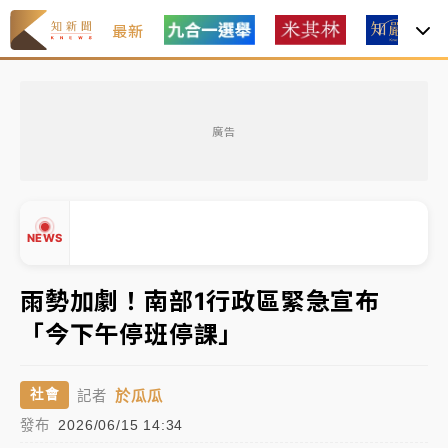
最新
女律師陳昱瑄詐慈濟10億！黃金158kg遭查扣畫面曝光
廣告
暑假過三周才推「E宿新北打卡趣」！抽獎程序複雜 觀
旅局回應了
中信慈善基金會想增加董事人數！辜仲諒向法院聲請遭
NEWS
駁 理由曝光
故宮《龍藏經》特展第2檔！今線上預約開賣一度塞車
雨勢加劇！南部1行政區緊急宣布
周六起展出延長至晚上7時
「今下午停班停課」
台東農業處長涉圖利渡假村！東檢抗告成功 今重開羈
▲
押庭
▼
於瓜瓜
社會
記者
父親節泡湯了！中颱白海豚雨彈轟3天 「紅到發紫」降
發布
2026/06/15 14:34
雨熱區曝