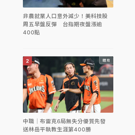
非農就業人口意外減少！美科技股
周五早盤反彈 台指期夜盤漲逾
400點
體育
中職｜布雷克6局無失分優質先發
送林岳平執教生涯第400勝