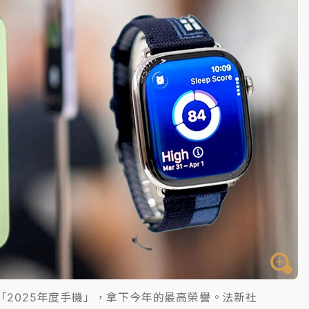
一度塞車 周六起展出延長至晚上7時
今重開羈押庭
到發紫」降雨熱區曝
選為「2025年度手機」，拿下今年的最高榮譽。法新社