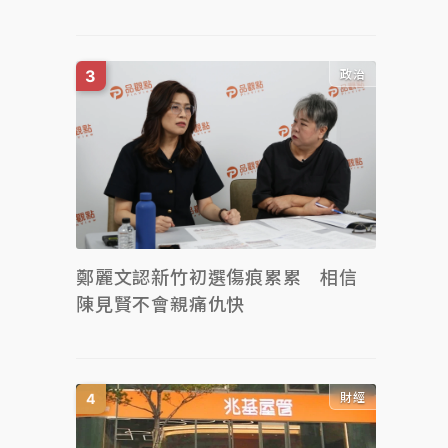
政治
鄭麗文認新竹初選傷痕累累 相信
陳見賢不會親痛仇快
財經