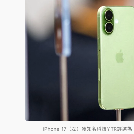
故宮《龍藏經》特展第2檔！今線上預約開賣
台東農業處長涉圖利渡假村！東檢抗告成功 
父親節泡湯了！中颱白海豚雨彈轟3天 「紅
iPhone 17（左）獲知名科技YTR評