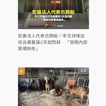
宏碁法人代表也跳船！李文詳僅出
任兆基董座2天就閃辭 「發現內部
管理缺失」
生活