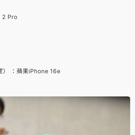
2 Pro
） ：蘋果iPhone 16e