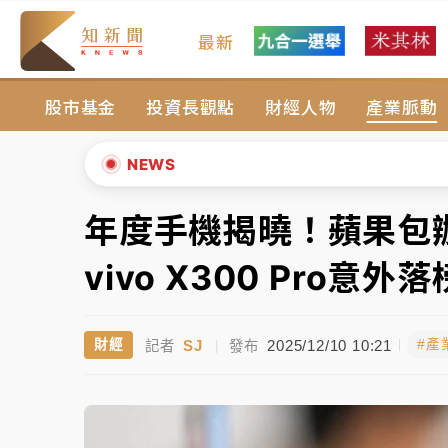
最新
女律師陳昱瑄詐慈濟10億！黃金158kg遭查
股市基金
投資長觀點
財經人物
產業脈動
暑假過三周才推「E宿新北打卡趣」！抽獎程
中信慈善基金會想增加董事人數！辜仲諒向法
NEWS
故宮《龍藏經》特展第2檔！今線上預約開賣
年度手機揭曉！蘋果
▲
台東農業處長涉圖利渡假村！東檢抗告成功 
▼
vivo X300 Pro意外落
父親節泡湯了！中颱白海豚雨彈轟3天 「紅
SJ
2025/12/10 10:21
財經
#產
記者
|
發布
女律師陳昱瑄詐慈濟10億！黃金158kg遭查
暑假過三周才推「E宿新北打卡趣」！抽獎程
中信慈善基金會想增加董事人數！辜仲諒向法