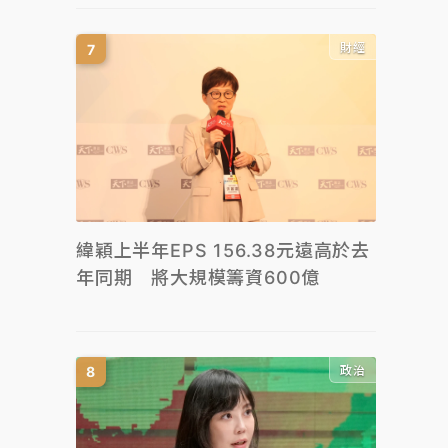
財經
緯穎上半年EPS 156.38元遠高於去
年同期 將大規模籌資600億
政治