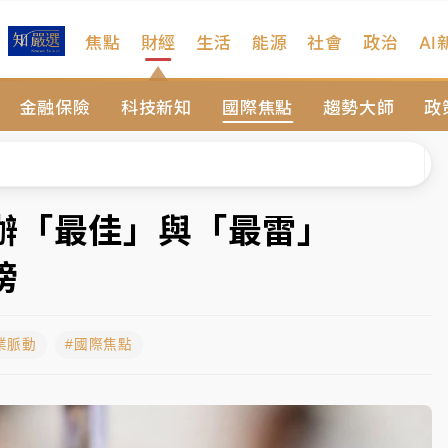
焦點
財經
生活
能源
社會
政治
AI
扣畫面曝光
金融保險
科技新知
國際焦點
趨勢大師
政
序複雜 觀旅局回應了
院聲請遭駁 理由曝光
一度塞車 周六起展出延長至晚上7時
包辦「最佳」與「最雷」
今重開羈押庭
榜
到發紫」降雨熱區曝
業脈動
#國際焦點
扣畫面曝光
序複雜 觀旅局回應了
院聲請遭駁 理由曝光