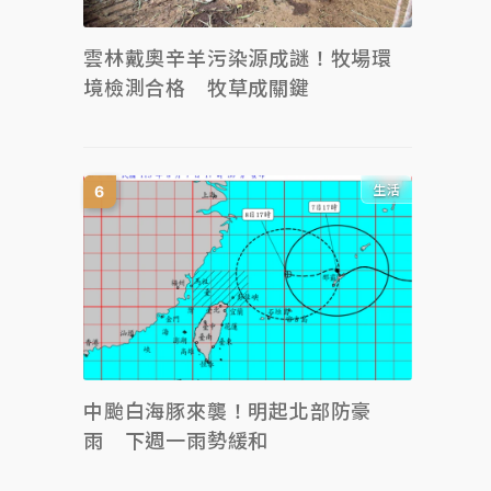
雲林戴奧辛羊污染源成謎！牧場環
境檢測合格 牧草成關鍵
生活
中颱白海豚來襲！明起北部防豪
雨 下週一雨勢緩和