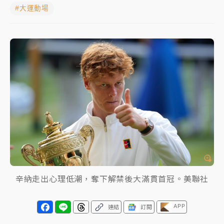
#大運動場
女律師陳昱瑄詐慈濟10億！黃金158kg遭查扣畫面曝光
暑假過三周才推「E宿新北打卡趣」！抽獎程序複雜 觀
旅局回應了
中信慈善基金會想增加董事人數！辜仲諒向法院聲請遭
駁 理由曝光
故宮《龍藏經》特展第2檔！今線上預約開賣一度塞車
周六起展出延長至晚上7時
台東農業處長涉圖利渡假村！東檢抗告成功 今重開羈
押庭
父親節泡湯了！中颱白海豚雨彈轟3天 「紅到發紫」降
辛納走出心理低潮，奪下解禁後大滿貫首冠。美聯社
雨熱區曝
APP
連結
訂閱