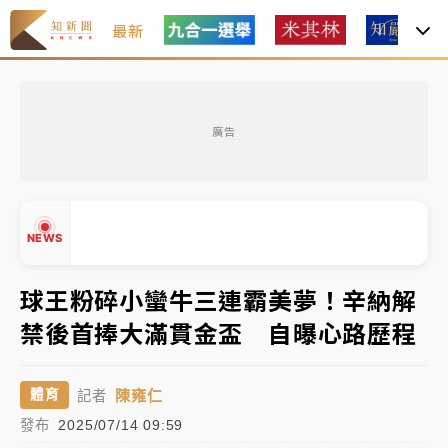
最新
女律師陳昱瑄詐慈濟10億！黃金158kg遭查扣畫面曝光
廣告
暑假過三周才推「E宿新北打卡趣」！抽獎程序複雜 觀
旅局回應了
中信慈善基金會想增加董事人數！辜仲諒向法院聲請遭
NEWS
駁 理由曝光
故宮《龍藏經》特展第2檔！今線上預約開賣一度塞車
球王粉碎小蠻牛三連霸美夢！辛納解
周六起展出延長至晚上7時
禁後首捧大滿貫金盃 自曝心路歷程
▲
台東農業處長涉圖利渡假村！東檢抗告成功 今重開羈
▼
押庭
陳雍仁
體育
記者
父親節泡湯了！中颱白海豚雨彈轟3天 「紅到發紫」降
發布
2025/07/14 09:59
雨熱區曝