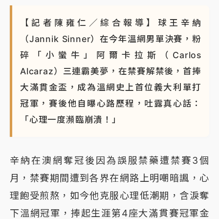
【記者陳雍仁／綜合報導】球王辛納
（Jannik Sinner）在今年溫網男單決賽，粉
碎「小蠻牛」阿爾卡拉斯（Carlos
Alcaraz）三連霸美夢，在禁賽解禁後，首捧
大滿貫金盃，成為溫網史上首位義大利單打
冠軍，賽後他自曝心路歷程，吐露真心話：
「心理一度瀕臨崩潰！」
辛納在澳網奪冠後因為誤服禁藥遭禁賽3個
月，禁賽期間遭到各界在網路上明嘲暗諷，心
理飽受煎熬，如今他克服心理低潮期，含淚奪
下溫網冠軍，捧起生涯第4座大滿貫賽冠軍金