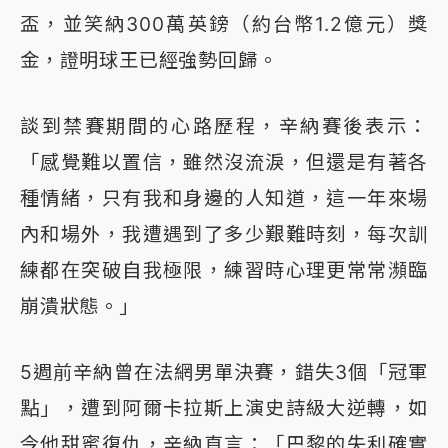
盃，並笑納300萬英鎊（約台幣1.2億元）獎
金，證明球王已經強勢回歸。
談到禁賽期間的心路歷程，辛納賽後表示：
「感覺難以置信，雖然沒流淚，但還是有著各
種情緒，只有我和身邊的人知道，這一年來場
內和場外，我遭遇到了多少艱難時刻，每次訓
練都在突破自我極限，練習時心理更常常瀕臨
崩潰狀態。」
5週前辛納曾在法網男單決賽，錯失3個「冠軍
點」，遭到阿爾卡拉斯上演史詩級大逆轉，如
今他甜蜜復仇，辛納直言：「巴黎的失利確實