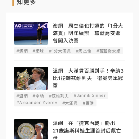
知更多
澳網｜周杰倫也打過的「1分大
滿貫」明年續辦 葛藍喬安娜
曾闖入決賽
#澳網
#網球
#1分大滿貫
#周杰倫
#葛藍喬安娜
溫網｜大滿貫百勝到手！辛納3
比1逆轉茲維列夫 衛冕男單冠
軍
#Jannik Sinner
#溫網
#辛納
#茲維列夫
#Alexander Zverev
#大滿貫
#百勝
溫網｜在「捷克內戰」勝出
21歲諾斯科娃生涯首封后獻亡
母