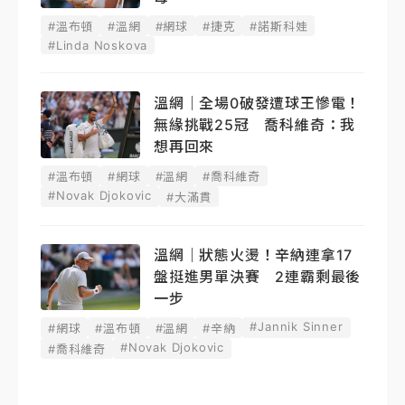
#溫布頓
#溫網
#網球
#捷克
#諾斯科娃
#Linda Noskova
溫網｜全場0破發遭球王慘電！
無緣挑戰25冠 喬科維奇：我
想再回來
#溫布頓
#網球
#溫網
#喬科維奇
#Novak Djokovic
#大滿貫
溫網｜狀態火燙！辛納連拿17
盤挺進男單決賽 2連霸剩最後
一步
#Jannik Sinner
#網球
#溫布頓
#溫網
#辛納
#Novak Djokovic
#喬科維奇