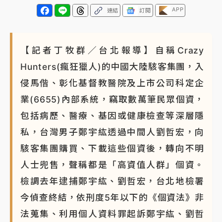
APP
連結
訂閱
【記者丁牧群／台北報導】自稱Crazy
Hunters(瘋狂獵人)的中國大陸駭客集團，入
侵馬偕、彰化基督教醫院及上市公司科定企
業(6655)內部系統，竊取數萬筆民眾個資，
包括病歷、醫療、基因或健康檢查等深層隱
私，台灣男子鄭宇紘透過中間人劉哲宏，向
駭客集團購買、下載這些個資後，轉向不明
人士兜售，聲稱都是「高資值人群」個資。
檢調去年逮捕鄭宇紘、劉哲宏，台北地檢署
今偵查終結，依刑度5年以下的《個資法》非
法蒐集、利用個人資料罪起訴鄭宇紘、劉哲