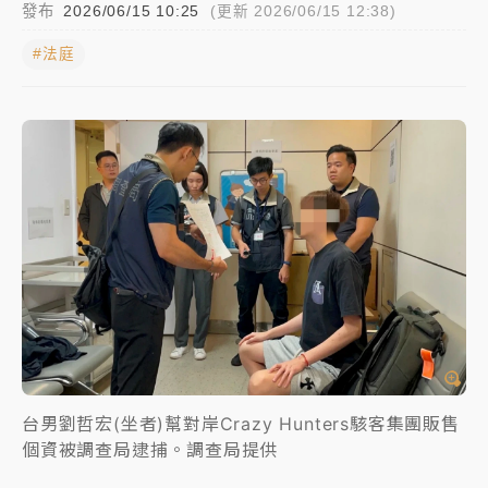
發布
2026/06/15 10:25
(更新 2026/06/15 12:38)
中颱白海豚進逼！台北喜來登圍籬傾倒砸傷人 民權西
#法庭
路鷹架倒塌壓2車
有片｜
白海豚暴風圈逼近！新北淡水赫見龍捲風 榕樹
連根拔起
中颱白海豚風雨來了！中部以北防豪雨 今晚、明天影
響最劇烈
白海豚逼近！北市水門只出不進 未移置車輛最高罰
4800＋拖吊費
台男劉哲宏(坐者)幫對岸Crazy Hunters駭客集團販售
個資被調查局逮捕。調查局提供