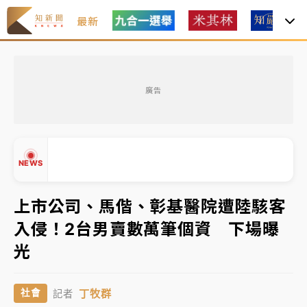
最新
油價持續凍漲！ 中油宣布下周一汽柴油價格維持不變
廣告
中颱白海豚進逼！台北喜來登圍籬傾倒砸傷人 民權西
路鷹架倒塌壓2車
有片｜
白海豚暴風圈逼近！新北淡水赫見龍捲風 榕樹
NEWS
連根拔起
中颱白海豚風雨來了！中部以北防豪雨 今晚、明天影
上市公司、馬偕、彰基醫院遭陸駭客
響最劇烈
入侵！2台男賣數萬筆個資 下場曝
白海豚逼近！北市水門只出不進 未移置車輛最高罰
▲
光
4800＋拖吊費
▼
油價持續凍漲！ 中油宣布下周一汽柴油價格維持不變
丁牧群
社會
記者