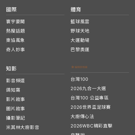
國際
體育
寰宇要聞
籃球風雲
熱搜話題
野球天地
東協萬象
大運動場
奇人妙事
巴黎奧運
知影
台灣100
影音頻道
2026九合一大選
鴿知窩
台灣100 公益專區
影片故事
2026世界盃足球賽
圖片故事
大廚傳心法
攝影筆記
2026WBC精彩直擊
米其林大廚影音