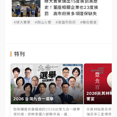
綠大實業燒出15度挨罰黑歷
史！董座相關企業也23度挨
罰 高市府揪多項環保缺失
#綠大實業
#岡山火警
#高雄市政府
#聯合稽查
特刊
2026米其林專
2026 台灣九合一選舉
饗宴
知新聞提供最權威的2026台灣九合一選舉
米其林指南百年之
資料庫。即時掌握六都縣市長、議...
瑞百年三星傳奇、台