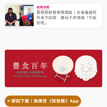
編輯推薦
警察節殺警案再開庭！女毒蟲撞死
所長不認罪 搬幼子求情稱「不能
判死」
⭐️ 即刻下載！無廣告《知新聞》App