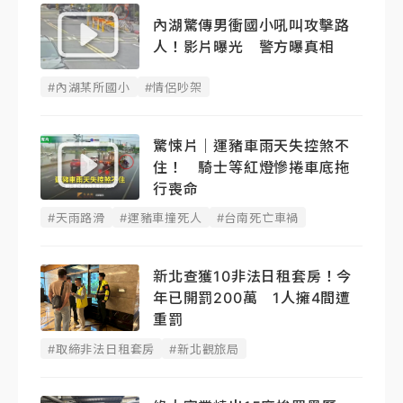
內湖驚傳男衝國小吼叫攻擊路
人！影片曝光 警方曝真相
#內湖某所國小
#情侶吵架
驚悚片｜運豬車雨天失控煞不
住！ 騎士等紅燈慘捲車底拖
行喪命
#天雨路滑
#運豬車撞死人
#台南死亡車禍
新北查獲10非法日租套房！今
年已開罰200萬 1人擁4間遭
重罰
#取締非法日租套房
#新北觀旅局