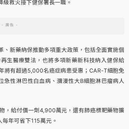
降級救火接下健保署長一職。
革、新藥納保推動多項重大政策，包括全面實施個
動再生醫療雙法，也將多項新藥新科技納入健保給
年將有超過5,000名癌症病患受惠；CAR-T細胞免
百位急性淋巴性白血病、瀰漫性大B細胞淋巴瘤病人
物，給付價一劑4,900萬元，還有肺癌標靶藥物擴
人每年可省下115萬元。