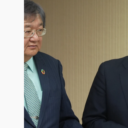
故宮《龍藏經》特展第2檔！今線上預約開賣
台東農業處長涉圖利渡假村！東檢抗告成功 
父親節泡湯了！中颱白海豚雨彈轟3天 「紅