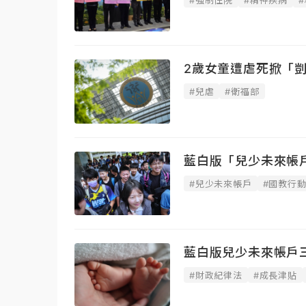
2歲女童遭虐死掀「剴
#兒虐
#衛福部
藍白版「兒少未來帳
#兒少未來帳戶
#國教行
藍白版兒少未來帳戶
#財政紀律法
#成長津貼