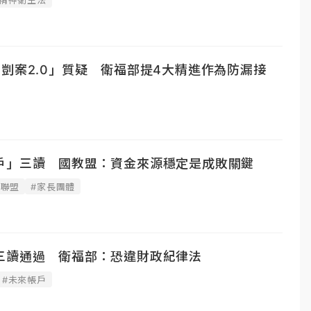
剴案2.0」質疑 衛福部提4大精進作為防漏接
戶」三讀 國教盟：資金來源穩定是成敗關鍵
動聯盟
#家長團體
三讀通過 衛福部：恐違財政紀律法
#未來帳戶