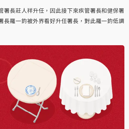
管署長莊人祥升任，因此接下來疾管署長和健保署
署長羅一鈞被外界看好升任署長，對此羅一鈞低調