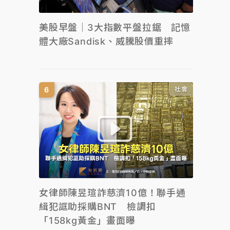
美股早盤｜3大指數平盤拉鋸 記憶
體大廠Sandisk、威騰股價重摔
社會
女律師陳昱瑄詐慈濟10億！聯手通
緝犯誆助採購BNT 檢調扣
「158kg黃金」畫面曝