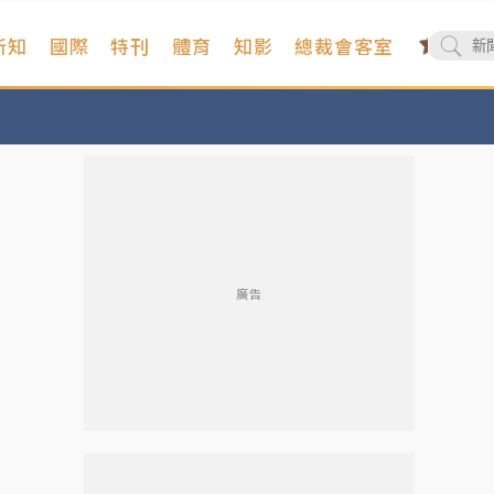
新知
國際
特刊
體育
知影
總裁會客室
廣告