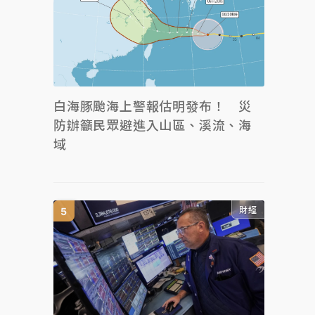
白海豚颱海上警報估明發布！ 災
防辦籲民眾避進入山區、溪流、海
域
財經