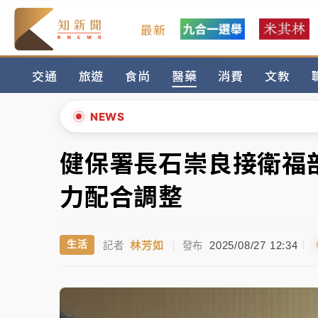
最新
女律師陳昱瑄詐慈濟10億！黃金158kg遭查
交通
旅遊
食尚
醫藥
消費
文教
暑假過三周才推「E宿新北打卡趣」！抽獎程
中信慈善基金會想增加董事人數！辜仲諒向法
NEWS
故宮《龍藏經》特展第2檔！今線上預約開賣
健保署長石崇良接衛福
▲
台東農業處長涉圖利渡假村！東檢抗告成功 
▼
力配合調整
父親節泡湯了！中颱白海豚雨彈轟3天 「紅
林芳如
2025/08/27 12:34
生活
記者
|
發布
女律師陳昱瑄詐慈濟10億！黃金158kg遭查
暑假過三周才推「E宿新北打卡趣」！抽獎程
中信慈善基金會想增加董事人數！辜仲諒向法