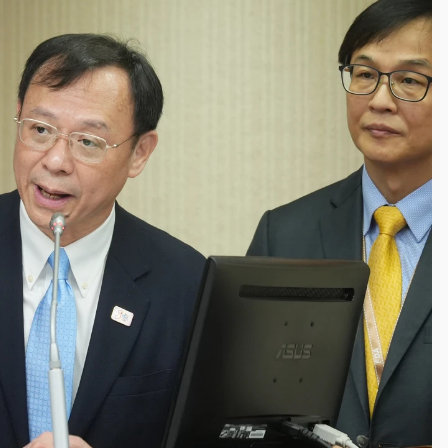
一度塞車 周六起展出延長至晚上7時
今重開羈押庭
到發紫」降雨熱區曝