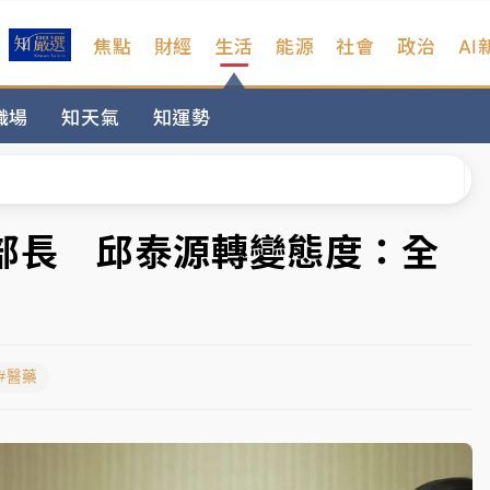
焦點
財經
生活
能源
社會
政治
AI
扣畫面曝光
職場
知天氣
知運勢
序複雜 觀旅局回應了
院聲請遭駁 理由曝光
一度塞車 周六起展出延長至晚上7時
部長 邱泰源轉變態度：全
今重開羈押庭
到發紫」降雨熱區曝
#醫藥
扣畫面曝光
序複雜 觀旅局回應了
院聲請遭駁 理由曝光