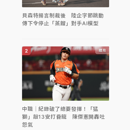
貝森特揚言制裁後 陸企字節跳動
傳下令停止「蒸餾」對手AI模型
體育
中職｜紀錄破了總要發揮！「猛
獅」敲13安打昏龍 陳傑憲開轟吐
怨氣