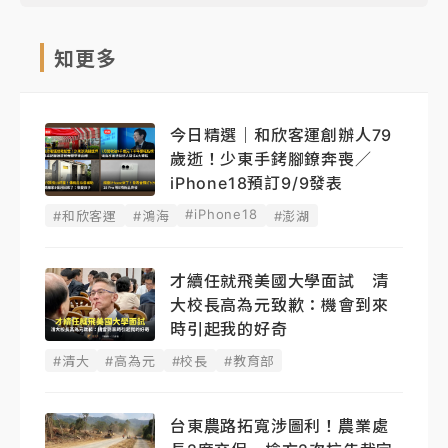
知更多
今日精選｜和欣客運創辦人79
歲逝！少東手銬腳鐐奔喪／
iPhone18預訂9/9發表
#iPhone18
#和欣客運
#鴻海
#澎湖
才續任就飛美國大學面試 清
大校長高為元致歉：機會到來
時引起我的好奇
#清大
#高為元
#校長
#教育部
台東農路拓寬涉圖利！農業處