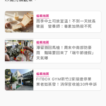
編輯推薦
雨季中土司放室溫！不到一天就長
黴菌 營養師：毒素加熱殺不死
編輯推薦
滯留鋒回馬槍！周末中南部防豪
雨 豔陽要回來了「端午節連假」
天氣曝
編輯推薦
FITBOX GYM新竹2家接連停業
業者如蒸發！消保官收逾30件申訴