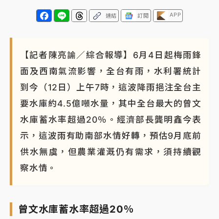
NBA｜
傳奇名帥驚傳離世！曾以「瘋狂籃球」震撼聯
APP
連結
訂閱
盟 兩大愛徒向他致
【記者陳亮諭／綜合報導】6月4日起梅雨鋒
面及西南氣流影響，全台有雨，水利署統計
到今（12日）上午7時，這波降雨挹注全台主
要水庫約4.5億噸水量，其中全台最大的曾文
水庫蓄水率超過20％。經濟部長龔明鑫今表
示，這波雨有助南部水情好轉，預估9月底前
供水無虞，但農業灌溉仍有需求，須持續觀
察水情。
曾文水庫蓄水率超過20％