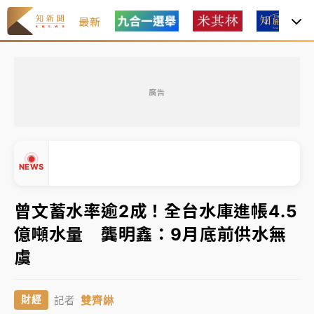
最新
中租控股7月營收創今年新高 前7月獲利成長6%
廣告
獨家｜
和欣客運總裁逝世！少東涉洗錢遭收押 戴手銬
腳鐐提前奔靈堂畫面曝
處置制度大變革！ 證交所今起縮短股票「關禁閉」天
NEWS
數與撮合時間
才續任就飛美國大學面試 清大校長高為元致歉：機會
曾文蓄水率逾2成！全台水庫進帳4.5
到來時引起我的好奇
億噸水量 龔明鑫：9月底前供水無
白海豚颱風解除海警 西南風來了！4縣市大雨特報、各
▲
虞
地午後雷雨
▼
分析｜
7月營收甫首破單月9000億元下半年續旺指
雙齊綝
財經
記者
標？ 鴻海本週法說法人關注的四大重點