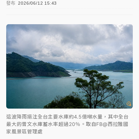
發布
2026/06/12 15:43
NBA｜
傳奇名帥驚傳離世！曾以「瘋狂籃球」震撼聯
盟 兩大愛徒向他致
中租控股7月營收創今年新高 前7月獲利成長6%
獨家｜
和欣客運總裁逝世！少東涉洗錢遭收押 戴手銬
腳鐐提前奔靈堂畫面曝
處置制度大變革！ 證交所今起縮短股票「關禁閉」天
數與撮合時間
才續任就飛美國大學面試 清大校長高為元致歉：機會
到來時引起我的好奇
白海豚颱風解除海警 西南風來了！4縣市大雨特報、各
地午後雷雨
這波降雨挹注全台主要水庫約4.5億噸水量，其中全台
最大的曾文水庫蓄水率超過20％。取自FB@西拉雅國
分析｜
7月營收甫首破單月9000億元下半年續旺指
家風景區管理處
標？ 鴻海本週法說法人關注的四大重點