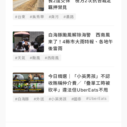
長2度交保 檢方2次抗告裁定
羈押禁見
#台東
#吳秀華
#貪污
#農路
白海豚颱風解除海警 西南風
來了！4縣市大雨特報、各地午
後雷雨
#天氣
#颱風
#西南風
今日精選｜「小英男孩」不認
收賄稱仲介費／「疊單工時被
砍半」違法但UberEats不甩
#UberEats
#白海豚
#外送
#小英男孩
#國泰