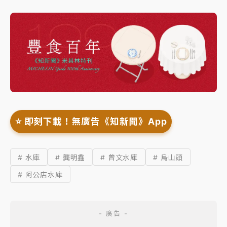
⭐️ 即刻下載！無廣告《知新聞》App
# 水庫
# 龔明鑫
# 曾文水庫
# 烏山頭
# 阿公店水庫