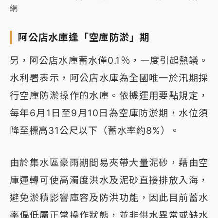
網
阿公店水庫逢「空庫防淤」期
另，阿公店水庫蓄水僅0.1％，一度引起熱議。
水利署表示，阿公店水庫為全國唯一於汛期採
行空庫防淤操作的水庫。依據運用要點規定，
每年6月1日至9月10日為空庫防淤期，水位須
降至標高31公尺以下（蓄水率約8%）。
由於集水區豪雨期間易夾帶大量泥砂，藉由空
庫運轉可使高濁度洪水及泥砂直接排放入海，
避免淤積影響庫容及防洪功能，因此目前蓄水
率偏低屬正常操作狀態，並非供水異常或缺水