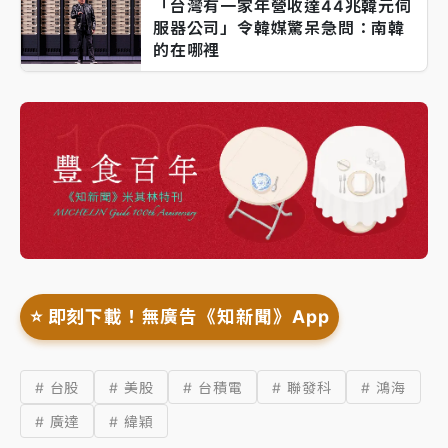
「台灣有一家年營收達44兆韓元伺
服器公司」令韓媒驚呆急問：南韓
的在哪裡
⭐️ 即刻下載！無廣告《知新聞》App
# 台股
# 美股
# 台積電
# 聯發科
# 鴻海
# 廣達
# 緯穎