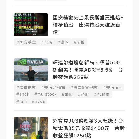
國安基金史上最長護盤買進這8
檔權值股 出清持股大賺近百
億
#國安基金
#台股
#護盤
#關稅
輝達帶道瓊創新高、標普500
卻翻黑！聯電ADR摔6.5% 台
股夜盤跌259點
#道瓊指數
#美股台積電
#標普500指數
#美股adr
#sndk
#mu stock
#美股
#台股
#台積電
#tsm
#nvda
外資買903億創第3大紀錄！台
積電漲85元收復2400元 台股
收盤狂飆1250點