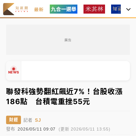
最新
白海豚瘦身！中部以北防劇烈降水 本周天氣展望「多
雨不穩定」
廣告
周末精選｜
苯駢芘無安全攝取值！致癌苦茶油下肚 毒
物醫籲多吃蔬果代謝
《知新聞》揭「運科計畫」人體實驗黑幕 運動部不追
NEWS
究！遭監委質疑
聯發科強勢翻紅飆近7%！台股收漲
台股處置新制明天上路 4大鬆綁一次看
186點 台積電重挫55元
▲
周末精選｜
鎢業董座離奇命喪豪宅！檢警3方向追出前
▼
員工犯案 破案關鍵曝
SJ
財經
記者
白海豚瘦身！中部以北防劇烈降水 本周天氣展望「多
發布
2026/05/11 09:07
(更新 2026/05/11 13:55)
雨不穩定」