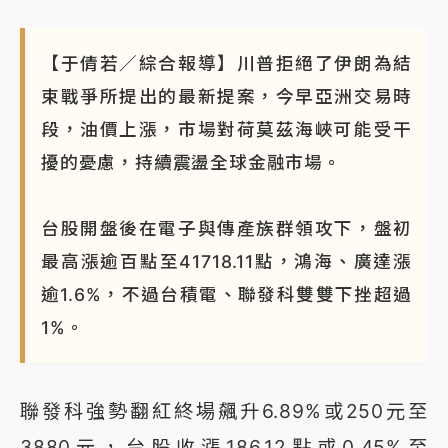
【于倩若／綜合報導】川普拒絕了伊朗為結
束戰爭所提出的最新提案，今早亞洲交易時
段，油價上漲，市場對荷莫茲海峽可能受干
擾的憂慮，持續震盪全球金融市場。
台股開盤後在電子與傳產族群領攻下，盤初
最高漲逾百點至41718.11點，鴻海、廣達漲
逾1.6%，不過台積電、聯發科雙雙下挫超過
1%。
聯發科強勢翻紅終場飆升6.89%或250元至
3880元，台股收漲186.12點或0.45%至