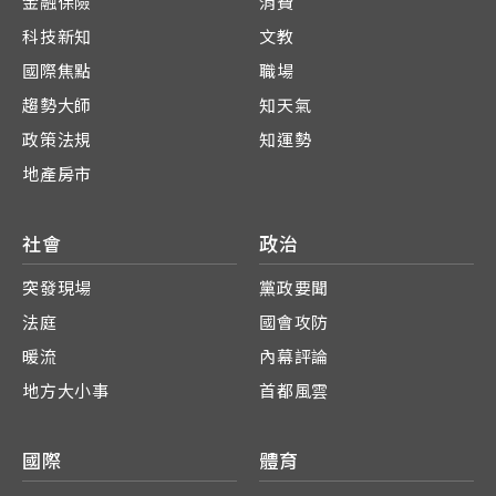
金融保險
消費
科技新知
文教
國際焦點
職場
趨勢大師
知天氣
政策法規
知運勢
地產房市
社會
政治
突發現場
黨政要聞
法庭
國會攻防
暖流
內幕評論
地方大小事
首都風雲
國際
體育