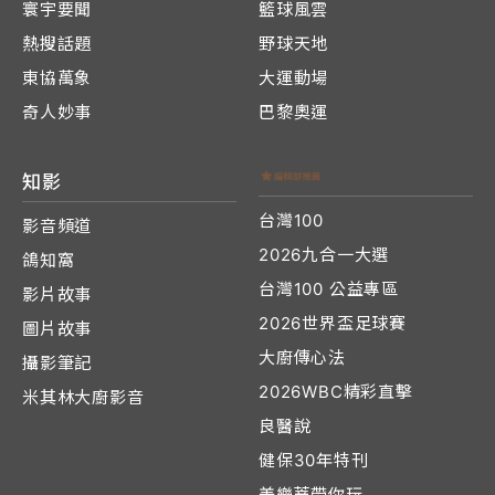
寰宇要聞
籃球風雲
熱搜話題
野球天地
東協萬象
大運動場
奇人妙事
巴黎奧運
知影
台灣100
影音頻道
2026九合一大選
鴿知窩
台灣100 公益專區
影片故事
2026世界盃足球賽
圖片故事
大廚傳心法
攝影筆記
2026WBC精彩直擊
米其林大廚影音
良醫說
健保30年特刊
美樂蒂帶你玩