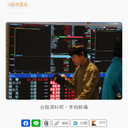
#股市基金
周末精選｜
苯駢芘無安全攝取值！致癌苦茶油下肚 毒
物醫籲多吃蔬果代謝
《知新聞》揭「運科計畫」人體實驗黑幕 運動部不追
究！遭監委質疑
台股處置新制明天上路 4大鬆綁一次看
周末精選｜
鎢業董座離奇命喪豪宅！檢警3方向追出前
員工犯案 破案關鍵曝
台股資料照。李柏毅攝
APP
連結
訂閱