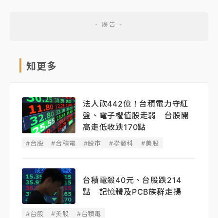
知更多
法人砍442億！台積電力守紅
盤、電子權值股走弱 台股開
高走低收跌170點
#台股
#台積電
#股市
#聯發科
#美股
台積電殺40元、台股跌214
點 記憶體及PCB族群走揚
#台股
#美股
#台積電