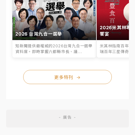
2026米其林專
2026 台灣九合一選舉
饗宴
知新聞提供最權威的2026台灣九合一選舉
米其林指南百年之
資料庫。即時掌握六都縣市長、議...
瑞百年三星傳奇、台
更多特刊
→