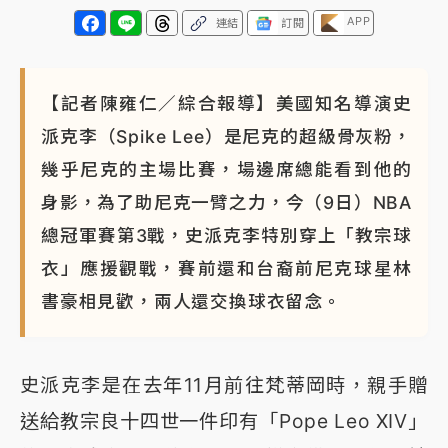
APP
連結
訂閱
【記者陳雍仁／綜合報導】美國知名導演史
派克李（Spike Lee）是尼克的超級骨灰粉，
幾乎尼克的主場比賽，場邊席總能看到他的
身影，為了助尼克一臂之力，今（9日）NBA
總冠軍賽第3戰，史派克李特別穿上「教宗球
衣」應援觀戰，賽前還和台裔前尼克球星林
書豪相見歡，兩人還交換球衣留念。
史派克李是在去年11月前往梵蒂岡時，親手贈
送給教宗良十四世一件印有「Pope Leo XIV」