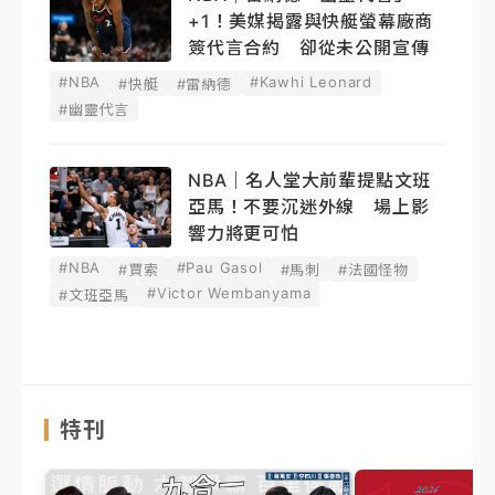
+1！美媒揭露與快艇螢幕廠商
簽代言合約 卻從未公開宣傳
#NBA
#Kawhi Leonard
#快艇
#雷納德
#幽靈代言
NBA｜名人堂大前輩提點文班
亞馬！不要沉迷外線 場上影
響力將更可怕
#NBA
#Pau Gasol
#賈索
#馬刺
#法國怪物
#Victor Wembanyama
#文班亞馬
特刊