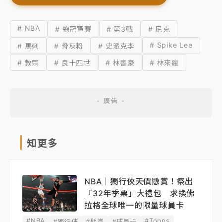
# NBA
# 總冠軍賽
# 第3戰
# 尼克
# Spike Lee
# 馬刺
# 骨灰粉
# 史派克李
# 教宗
# 良十四世
# 林書豪
# 林來瘋
知更多
NBA｜獨行俠天價懸賞！祭出
「32年季票」大禮包 求換佛
拉格全球唯一的限量球員卡
#NBA
#Topps
#獨行俠
#懸賞
#球員卡