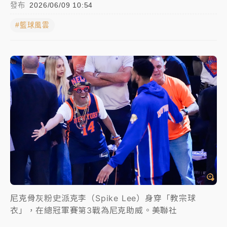
發布
2026/06/09 10:54
中颱白海豚進逼！台北喜來登圍籬傾倒砸傷人 民權西
#籃球風雲
路鷹架倒塌壓2車
有片｜
白海豚暴風圈逼近！新北淡水赫見龍捲風 榕樹
連根拔起
中颱白海豚風雨來了！中部以北防豪雨 今晚、明天影
響最劇烈
白海豚逼近！北市水門只出不進 未移置車輛最高罰
4800＋拖吊費
尼克骨灰粉史派克李（Spike Lee）身穿「教宗球
衣」，在總冠軍賽第3戰為尼克助威。美聯社