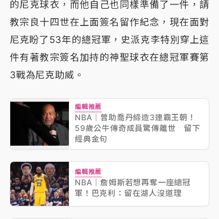
的尼克球衣，而他自己也同樣準備了一件，請
教宗良十四世在上面簽名留作紀念，現在面對
尼克盼了53年的總冠軍，史派克李特別穿上這
件有著教宗簽名加持的神聖球衣在總冠軍賽第
3戰為尼克助威。
編輯推薦
NBA｜曾助喬丹締造3連霸王朝！
59歲公牛傳奇成員驚傳離世 留下
經典金句
編輯推薦
NBA｜詹姆斯若想再奪一座總冠
軍！巴克利：留在湖人沒道理