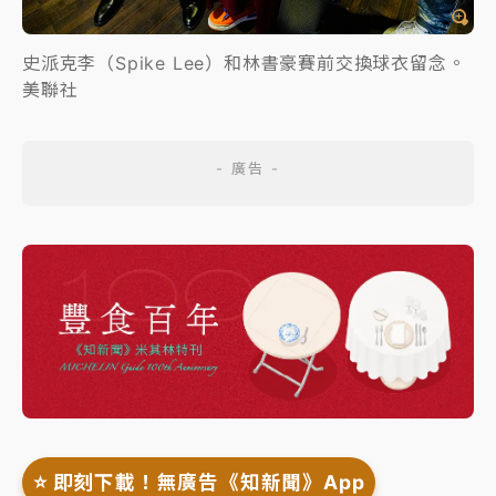
史派克李（Spike Lee）和林書豪賽前交換球衣留念。
美聯社
⭐️ 即刻下載！無廣告《知新聞》App