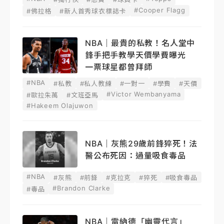
#Cooper Flagg
#佛拉格
#新人首秀球衣標誌卡
NBA｜最貴的私教！名人堂中
鋒手把手教學天價學費曝光
一票球星都曾拜師
#NBA
#私教
#私人教練
#一對一
#學費
#天價
#Victor Wembanyama
#歐拉朱萬
#文班亞馬
#Hakeem Olajuwon
NBA｜灰熊29歲前鋒猝死！法
醫公布死因：過量吸食毒品
#NBA
#灰熊
#前鋒
#克拉克
#猝死
#吸食毒品
#Brandon Clarke
#毒品
NBA｜雷納德「幽靈代言」