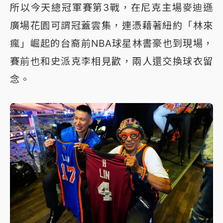
所以今天總冠軍賽第3戰，在尼克主場麥迪遜
廣場花園可謂冠蓋雲集，連憑藉著紐約「林來
瘋」崛起的台裔前NBA球星林書豪也到現場，
賽前也和史派克李相見歡，兩人還交換球衣留
念。