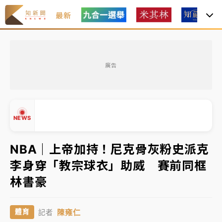
最新
油價持續凍漲！ 中油宣布下周一汽柴油價格維持不變
廣告
中颱白海豚進逼！台北喜來登圍籬傾倒砸傷人 民權西
路鷹架倒塌壓2車
有片｜
白海豚暴風圈逼近！新北淡水赫見龍捲風 榕樹
NEWS
連根拔起
中颱白海豚風雨來了！中部以北防豪雨 今晚、明天影
NBA｜上帝加持！尼克骨灰粉史派克
響最劇烈
李身穿「教宗球衣」助威 賽前同框
白海豚逼近！北市水門只出不進 未移置車輛最高罰
▲
林書豪
4800＋拖吊費
▼
油價持續凍漲！ 中油宣布下周一汽柴油價格維持不變
陳雍仁
體育
記者