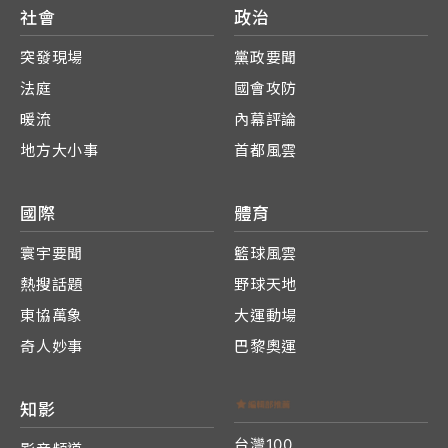
社會
政治
突發現場
黨政要聞
法庭
國會攻防
暖流
內幕評論
地方大小事
首都風雲
國際
體育
寰宇要聞
籃球風雲
熱搜話題
野球天地
東協萬象
大運動場
奇人妙事
巴黎奧運
知影
台灣100