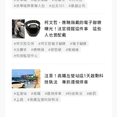
#京華城弊案懶人包
#台北101
#鼎越公司
柯文哲、應曉薇戴的電子腳鐐
曝光！法官提醒這件事 這些
人也曾配戴
#柯文哲交保
#柯文哲電子腳鐐
#電子腳鐐
#沈慶京
#應曉薇
#郭哲敏
#張綱維
#科技監控中心
注意！高鐵左營站這1天啟動科
技執法 專抓違規停車
#左營站
#高鐵
#違規停車
#科技執法
#挨罰
#上路
#高鐵左營科技執法