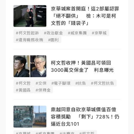
京華城案首開庭！這2部屬認罪
「絕不翻供」 檢：木可是柯
文哲的「錢袋子」
#柯文哲起訴
#政治獻金
#威京集團
#京華城
#違背職務收賄
#圖利
柯文哲收押！黃國昌可領回
3000萬交保金了 利息曝光
#柯文哲
#交保
#電子腳環
#抗告
#柯文哲抗告
#黃國昌
#保釋金
鼎越同意自砍京華城價值百億
容積獎勵 「剩下」728%！仍
逼近台北101
#京華城
#威京集團
#沈慶京
#柯文哲