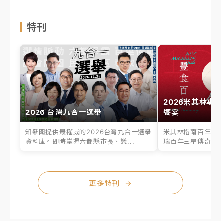
特刊
2026米其林專
2026 台灣九合一選舉
饗宴
知新聞提供最權威的2026台灣九合一選舉
米其林指南百年之
資料庫。即時掌握六都縣市長、議...
瑞百年三星傳奇、台
更多特刊
→