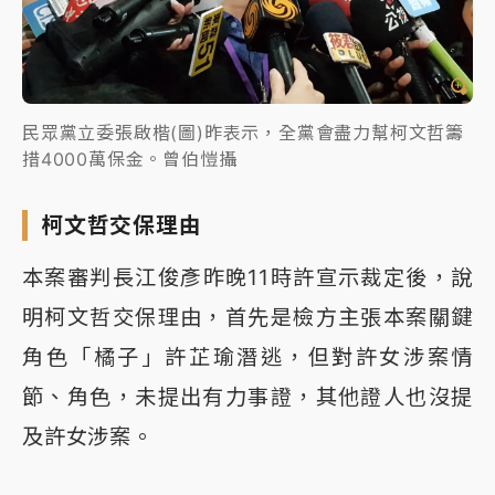
民眾黨立委張啟楷(圖)昨表示，全黨會盡力幫柯文哲籌
措4000萬保金。曾伯愷攝
柯文哲交保理由
本案審判長江俊彥昨晚11時許宣示裁定後，說
明柯文哲交保理由，首先是檢方主張本案關鍵
角色「橘子」許芷瑜潛逃，但對許女涉案情
節、角色，未提出有力事證，其他證人也沒提
及許女涉案。