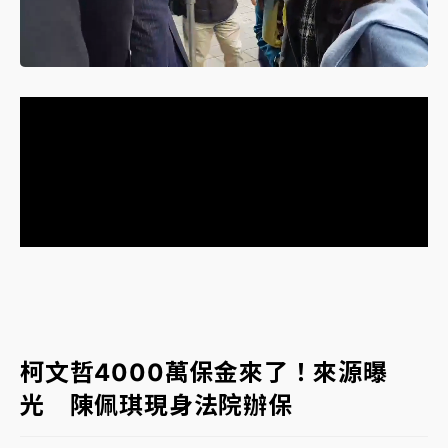
NBA｜
傳奇名帥驚傳離世！曾以「瘋狂籃球」震撼聯
Loaded
:
盟 兩大愛徒向他致
Unmute
53.62%
中租控股7月營收創今年新高 前7月獲利成長6%
獨家｜
和欣客運總裁逝世！少東涉洗錢遭收押 戴手銬
腳鐐提前奔靈堂畫面曝
處置制度大變革！ 證交所今起縮短股票「關禁閉」天
數與撮合時間
才續任就飛美國大學面試 清大校長高為元致歉：機會
到來時引起我的好奇
白海豚颱風解除海警 西南風來了！4縣市大雨特報、各
柯文哲4000萬保金來了！來源曝
地午後雷雨
光 陳佩琪現身法院辦保
分析｜
7月營收甫首破單月9000億元下半年續旺指
標？ 鴻海本週法說法人關注的四大重點