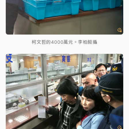
柯文哲的4000萬元。李柏毅攝