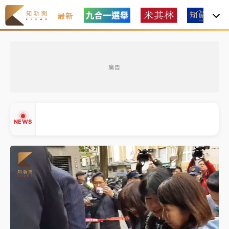
最新
中租控股7月營收創今年新高 前7月獲利成長6%
廣告
獨家｜
和欣客運總裁逝世！少東涉洗錢遭收押 戴手銬
腳鐐提前奔靈堂畫面曝
處置制度大變革！ 證交所今起縮短股票「關禁閉」天
NEWS
數與撮合時間
才續任就飛美國大學面試 清大校長高為元致歉：機會
到來時引起我的好奇
白海豚颱風解除海警 西南風來了！4縣市大雨特報、各
▲
地午後雷雨
▼
分析｜
7月營收甫首破單月9000億元下半年續旺指
標？ 鴻海本週法說法人關注的四大重點