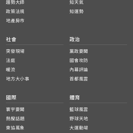
趨勢大師
知天氣
政策法規
知運勢
地產房市
社會
政治
突發現場
黨政要聞
法庭
國會攻防
暖流
內幕評論
地方大小事
首都風雲
國際
體育
寰宇要聞
籃球風雲
熱搜話題
野球天地
東協萬象
大運動場