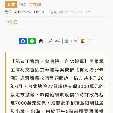
丁牧群
社會
記者
NBA｜
傳奇名帥驚傳離世！曾以「瘋狂籃球」震撼聯
發布
2024/12/30 09:21
(更新 2024/12/30 15:42)
盟 兩大愛徒向他致
#法庭
APP
連結
訂閱
【記者丁牧群、曾伯愷／台北報導】民眾黨
主席柯文哲因京華城等案被依《貪污治罪條
例》違背職務收賄等罪起訴，檢方共求刑28
年6月，台北地院27日讓他交保3000萬元的
裁定被撤銷，昨開庭後於晚間11時許改為裁
定7000萬元交保，須戴電子腳環並限制住居
及出境、出海。由於下午5點前還要再籌措