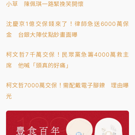
小草 陳佩琪一路緊挽笑開懷
沈慶京1億交保錢來了！律師急送6000萬保
金 台銀大陣仗點鈔畫面曝
柯文哲7千萬交保！民眾黨急籌4000萬救主
席 他喊「頭真的好痛」
柯文哲7000萬交保！需配戴電子腳鐐 理由曝
光