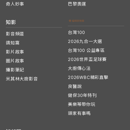
奇人妙事
巴黎奧運
知影
台灣100
影音頻道
2026九合一大選
鴿知窩
台灣100 公益專區
影片故事
2026世界盃足球賽
圖片故事
大廚傳心法
攝影筆記
2026WBC精彩直擊
米其林大廚影音
良醫說
健保30年特刊
美樂蒂帶你玩
頭家有事嗎