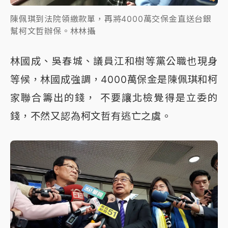
陳佩琪到法院領繳款單，再將4000萬交保金直送台銀
幫柯文哲辦保。林林攝
林國成、吳春城、議員江和樹等黨公職也現身
等候，林國成強調，4000萬保金是陳佩琪和柯
家聯合籌出的錢， 不要讓北檢覺得是立委的
錢，不然又認為柯文哲有逃亡之虞。