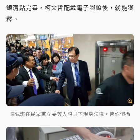
銀清點完畢，柯文哲配戴電子腳鐐後，就能獲
釋。
陳佩琪在民眾黨立委等人陪同下現身法院。曾伯愷攝