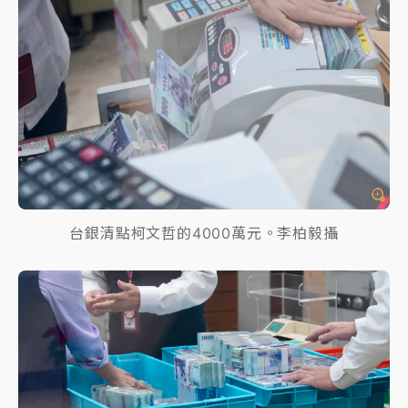
台銀清點柯文哲的4000萬元。李柏毅攝