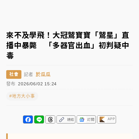
日職｜
林安可狀態正好卻因左膝疼痛下二軍 日媒感嘆
「好事多磨」
韓股最壞時期已過？大摩估去槓桿完成逾半 波動率降
來不及學飛！大冠鷲寶寶「鷲星」直
至2個月低
播中暴斃 「多器官出血」初判疑中
「白海豚」雨炸新北！通報109件災情 侯友宜揭這類災
毒
損最多
白海豚挾豪雨狂炸新北！時雨量破百毫米 水塔、雨棚
於瓜瓜
社會
記者
砸落毀車
發布
2026/06/02 15:24
#地方大小事
APP
連結
訂閱