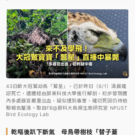
43日齡大冠鷲幼鳥「鷲星」，已於昨日（6/1）清晨確
認死亡，遺體經由屏東科技大學進行解剖，初步發現體
內多處器官嚴重出血，疑似遭到毒害，確切死因仍待檢
驗報告釐清。取自FB@屏科大鳥類生態研究室 NPUST
Bird Ecology Lab
乾嘔後趴下斷氣 母鳥帶樹枝「替子蓋