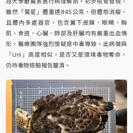
技大學獸醫系進行病理解剖。初步檢查發現，
雖然「鷲星」體重達845公克，但體態消瘦，
且體內多處器官，包含翼下皮膜、眼睛、胸
肌、食道、心臟、肺部及肝臟均有嚴重出血情
形，醫療團隊強烈懷疑是中毒導致。此病徵與
「Uni」高度相似，是否又是環境毒物奪命，
仍待毒物檢驗報告釐清。