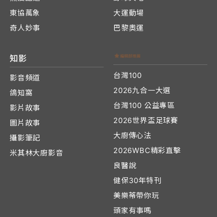
東協萬象
大運動場
奇人妙事
巴黎奧運
知影
台灣100
影音頻道
2026九合一大選
鴿知窩
台灣100 公益專區
影片故事
2026世界盃足球賽
圖片故事
大廚傳心法
攝影筆記
2026WBC精彩直擊
米其林大廚影音
良醫說
健保30年特刊
美樂蒂帶你玩
頭家有事嗎