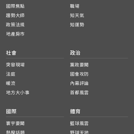
國際焦點
職場
趨勢大師
知天氣
政策法規
知運勢
地產房市
社會
政治
突發現場
黨政要聞
法庭
國會攻防
暖流
內幕評論
地方大小事
首都風雲
國際
體育
寰宇要聞
籃球風雲
熱搜話題
野球天地