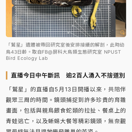
「鷲星」遺體被帶回研究室後安排接續的解剖，此時幼
鳥43日齡。取自FB@屏科大鳥類生態研究室 NPUST
Bird Ecology Lab
直播今日中午斷訊 逾2百人湧入不捨道別
「鷲星」的直播自5月13日開播以來，共陪伴
觀眾三周的時間。鏡頭捕捉到許多珍貴的育雛
畫面，包括與親鳥餵食蛇類的拉扯、餐桌上的
青蛙逃亡，以及蜥蜴大餐等精彩鏡頭，無奈觀
眾最終無法見證牠學飛離巢的英姿。