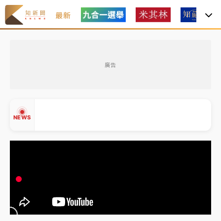
最新
金控第2季海外曝險破31兆創高 日本年增45%居冠
廣告
日職｜
林安可狀態正好卻因左膝疼痛下二軍 日媒感嘆
「好事多磨」
韓股最壞時期已過？大摩估去槓桿完成逾半 波動率降
NEWS
至2個月低
「白海豚」雨炸新北！通報109件災情 侯友宜揭這類災
損最多
白海豚挾豪雨狂炸新北！時雨量破百毫米 水塔、雨棚
▲
砸落毀車
▼
金控第2季海外曝險破31兆創高 日本年增45%居冠