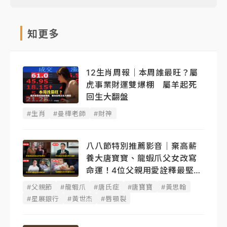
知更多
12生肖周報｜本周誰最旺？屬
虎事業財運雙爆棚 屬羊起死
回生大翻盤
#生肖
#曼樺老師
#財神
八八節特別推薦影音｜棄高薪
養大唐寶寶、龍蝦爪父女改寫
命運！4位父親用愛詮釋最堅韌
後盾
#父親節
#龍蝦爪
#唐氏症
#唐寶寶
#黃思翰
#星展銀行
#黃世杰
#唇顎裂