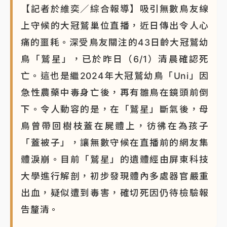
【記者於維奕／綜合報導】吸引無數鳥友線
上守候的大冠鷲巢位直播，近日傳出令人心
痛的噩耗。深受鳥友關注的43日齡大冠鷲幼
鳥「鷲星」，已於昨日（6/1）清晨確認死
亡。這也是繼2024年大冠鷲幼鳥「Uni」因
急性農藥中毒身亡後，再有雛鳥在鏡頭前倒
下。令人動容的是，在「鷲星」斷氣後，母
鳥曾帶回樹枝蓋在屍體上，彷彿在為孩子
「蓋被子」，讓無數守候在直播前的網友集
體淚崩。目前「鷲星」的遺體經由屏東科技
大學進行解剖，初步發現體內多處器官嚴重
出血，疑似遭到毒害，確切死因仍待檢驗報
告釐清。