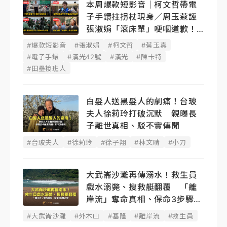
本周爆款短影音｜柯文哲帶電
子手鐶拄拐杖現身／周玉蔻誣
張淑娟「滾床單」哽咽道歉！
蔡玉真開撕爆料
#爆款短影音
#張淑娟
#柯文哲
#蔡玉真
#電子手鐶
#漢光42號
#漢光
#陳卡特
#田壘接班人
白髮人送黑髮人的劇痛！台玻
夫人徐莉玲打破沉默 親曝長
子離世真相、駁不實傳聞
#台玻夫人
#徐莉玲
#徐子翔
#林文晴
#小刀
大武崙沙灘再傳溺水！救生員
戲水溺斃、搜救艇翻覆 「離
岸流」奪命真相、保命3步驟必
學
#大武崙沙灘
#外木山
#基隆
#離岸流
#救生員