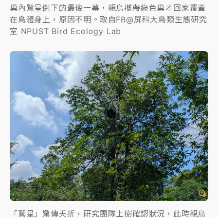
巢內鷲星倒下的最後一幕，親鳥攜帶綠色巢才回家覆蓋
在鳥體身上，原因不明。取自FB@屏科大鳥類生態研究
室 NPUST Bird Ecology Lab
「鷲星」驚傳夭折，研究團隊上樹確認狀況，此時親鳥