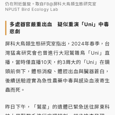
仍在附近盤旋。取自FB@屏科大鳥類生態研究室
NPUST Bird Ecology Lab
多處器官嚴重出血 疑似重演「Uni」中毒
悲劇
屏科大鳥類生態研究室指出，2024年春季，台
灣猛禽研究會也曾進行大冠鷲雛鳥「Uni」直
播，當時僅直播10天，約3周大的「Uni」在鏡
頭前倒下，體態消瘦、體腔出血與臟器蒼白，
後續送驗證實為急性農藥中毒與感染血液寄生
蟲而死。
昨日下午，「鷲星」的遺體已緊急送往屏東科