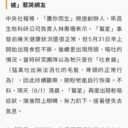
被」惹哭網友
中央社報導，「鷹你而生」頻道創辦人、昕昌
生態科研公司負責人林惠珊表示，「鷲星」事
發前幾天健康狀況還很正常，但5月31日早上
開始出現食慾不振，後續更出現甩頭、嘔吐的
情況。當時研究團隊以為牠只是在「吐食繭」
（猛禽吐出無法消化的毛髮、骨頭的正常行
為），因此持續觀察，期盼牠能自行恢復。不
料，隔天（6/1）清晨，「鷲星」再度出現乾嘔
症狀，隨後閉上眼睛、無力趴下，接著便失去
氣息。