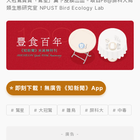
大冠鷲寶寶「鷲星」翼下皮膜出血。取自FB@屏科大鳥
類生態研究室 NPUST Bird Ecology Lab
⭐️ 即刻下載！無廣告《知新聞》App
# 鷲星
# 大冠鷲
# 雛鳥
# 屏科大
# 中毒