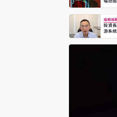
幅恐逾
編輯推
投資長
游系統