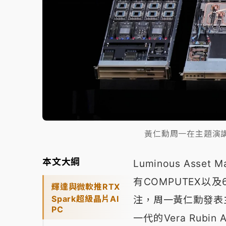
黃仁勳周一在主題演講中
本文大綱
Luminous Ass
有COMPUTEX以
輝達與微軟推RTX
Spark超級晶片AI
注，周一黃仁勳發表
PC
一代的Vera Rub