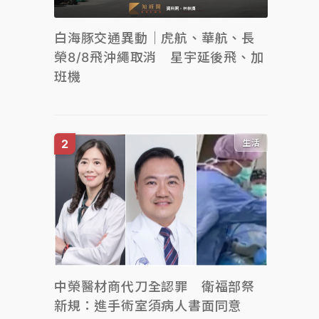
白海豚交通異動｜虎航、華航、長
榮8/8飛沖繩取消 星宇延後飛、加
班機
生活
中榮醫材商代刀全認罪 衛福部祭
新規：進手術室須病人書面同意