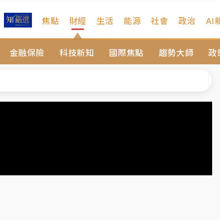
焦點
財經
生活
能源
社會
政治
AI
扣畫面曝光
金融保險
科技新知
國際焦點
趨勢大師
政
序複雜 觀旅局回應了
院聲請遭駁 理由曝光
一度塞車 周六起展出延長至晚上7時
今重開羈押庭
到發紫」降雨熱區曝
扣畫面曝光
序複雜 觀旅局回應了
院聲請遭駁 理由曝光