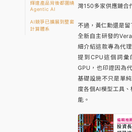
輝達產品背後都圍繞
灣150多家供應鏈
Agentic AI
AI競爭已擴展到整套
不過，黃仁勳還是留
計算體系
全新自主研發的Ver
細介紹這款專為代理式A
提到CPU這個詞
GPU，也印證因為
基礎設施不只是單純
度各個AI模型工具
能。
編輯推
投資長