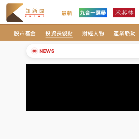
最新
女律師陳昱瑄詐慈濟10億！黃金158kg遭查
股市基金
投資長觀點
財經人物
產業脈動
暑假過三周才推「E宿新北打卡趣」！抽獎程
中信慈善基金會想增加董事人數！辜仲諒向法
NEWS
故宮《龍藏經》特展第2檔！今線上預約開賣
▲
台東農業處長涉圖利渡假村！東檢抗告成功 
▼
父親節泡湯了！中颱白海豚雨彈轟3天 「紅
女律師陳昱瑄詐慈濟10億！黃金158kg遭查
暑假過三周才推「E宿新北打卡趣」！抽獎程
中信慈善基金會想增加董事人數！辜仲諒向法