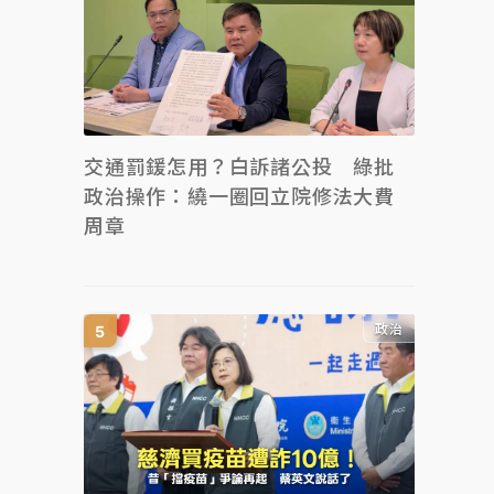
交通罰鍰怎用？白訴諸公投 綠批
政治操作：繞一圈回立院修法大費
周章
政治