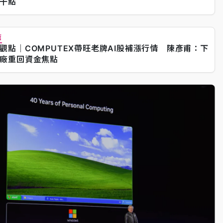
千點
薦
觀點｜COMPUTEX帶旺老牌AI股補漲行情 陳彥甫：下
廠重回資金焦點