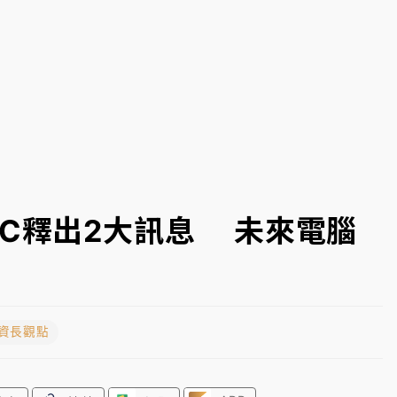
一度塞車 周六起展出延長至晚上7時
今重開羈押庭
到發紫」降雨熱區曝
TC釋出2大訊息 未來電腦
投資長觀點