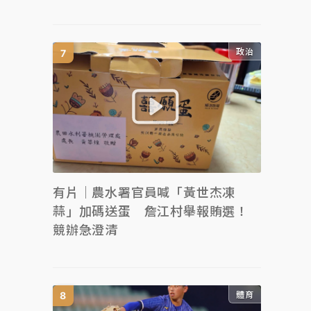
政治
有片｜農水署官員喊「黃世杰凍
蒜」加碼送蛋 詹江村舉報賄選！
競辦急澄清
體育