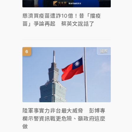
慈濟買疫苗遭詐10億！昔「擋疫
苗」爭論再起 蔡英文說話了
國際
陸軍事實力非台最大威脅 彭博專
欄示警資訊戰更危險、籲政府這麼
做