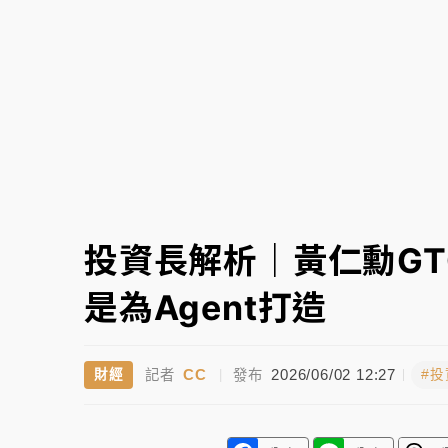
故宮《龍藏經》特展第2檔！今線上預約開賣
台東農業處長涉圖利渡假村！東檢抗告成功 
父親節泡湯了！中颱白海豚雨彈轟3天 「紅
投資長解析｜黃仁勳G
是為Agent打造
CC
2026/06/02 12:27
財經
#
記者
|
發布