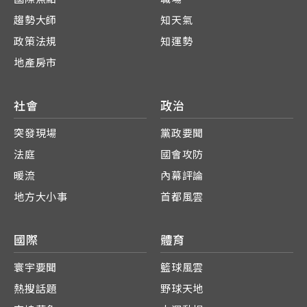
趨勢大師
知天氣
政策法規
知運勢
地產房市
社會
政治
突發現場
黨政要聞
法庭
國會攻防
暖流
內幕評論
地方大小事
首都風雲
國際
體育
寰宇要聞
籃球風雲
熱搜話題
野球天地