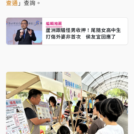
查通
」查詢。
編輯推薦
蘆洲跟騷怪男收押！尾隨女高中生
打傷外婆非首次 侯友宜回應了