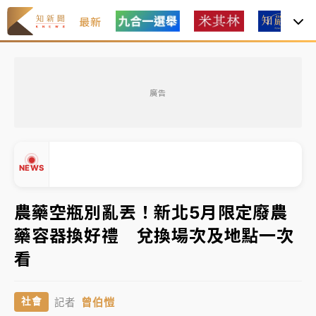
最新
油價持續凍漲！ 中油宣布下周一汽柴油價格維持不變
廣告
中颱白海豚進逼！台北喜來登圍籬傾倒砸傷人 民權西
路鷹架倒塌壓2車
有片｜
白海豚暴風圈逼近！新北淡水赫見龍捲風 榕樹
NEWS
連根拔起
中颱白海豚風雨來了！中部以北防豪雨 今晚、明天影
農藥空瓶別亂丟！新北5月限定廢農
響最劇烈
藥容器換好禮 兌換場次及地點一次
白海豚逼近！北市水門只出不進 未移置車輛最高罰
▲
看
4800＋拖吊費
▼
油價持續凍漲！ 中油宣布下周一汽柴油價格維持不變
曾伯愷
社會
記者