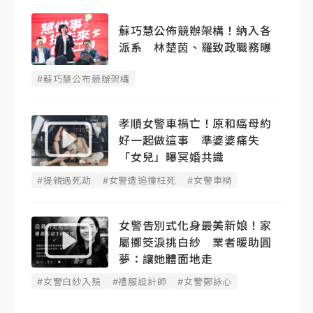
蘇巧慧公佈競辦架構！納入各
派系 林楚茵、羅致政職務曝
#蘇巧慧公布競辦架構
孝順女警車禍亡！原和癌母約
好一起做這事 準婆婆痛失
「女兒」曝冥婚共識
#提親遇死劫
#女警遭追撞枉死
#女警車禍
女警告別式化身最美新娘！家
屬擲筊淚挑白紗 業者暖助圓
夢：讓她體面地走
#女警白紗入殮
#禮服設計師
#女警鄭詠心