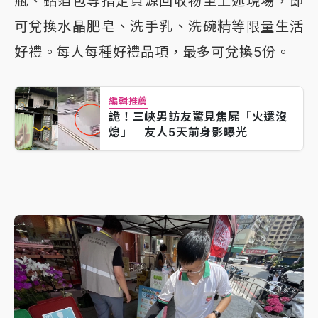
瓶、鋁箔包等指定資源回收物至上述現場，即
可兌換水晶肥皂、洗手乳、洗碗精等限量生活
好禮。每人每種好禮品項，最多可兌換5份。
編輯推薦
詭！三峽男訪友驚見焦屍「火還沒
熄」 友人5天前身影曝光