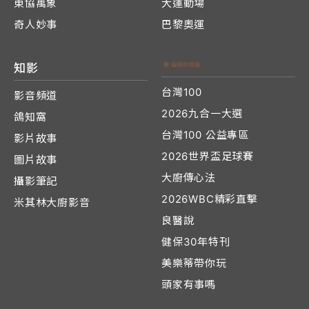
東協萬象
大運動場
奇人妙事
巴黎奧運
知影
台灣100
影音頻道
2026九合一大選
鴿知窩
台灣100 公益專區
影片故事
2026世界盃足球賽
圖片故事
大廚傳心法
攝影筆記
2026WBC精彩直擊
米其林大廚影音
良醫說
健保30年特刊
美樂蒂帶你玩
頭家有事嗎