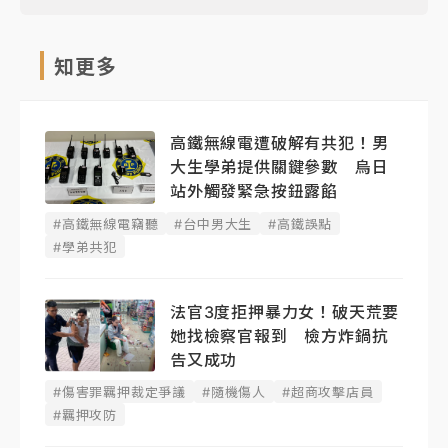
知更多
高鐵無線電遭破解有共犯！男
大生學弟提供關鍵參數 烏日
站外觸發緊急按鈕露餡
#高鐵無線電竊聽
#台中男大生
#高鐵誤點
#學弟共犯
法官3度拒押暴力女！破天荒要
她找檢察官報到 檢方炸鍋抗
告又成功
#傷害罪羈押裁定爭議
#隨機傷人
#超商攻擊店員
#羈押攻防