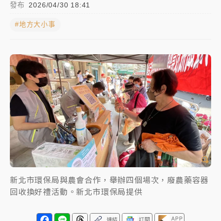
發布
2026/04/30 18:41
中颱白海豚進逼！台北喜來登圍籬傾倒砸傷人 民權西
#地方大小事
路鷹架倒塌壓2車
有片｜
白海豚暴風圈逼近！新北淡水赫見龍捲風 榕樹
連根拔起
中颱白海豚風雨來了！中部以北防豪雨 今晚、明天影
響最劇烈
白海豚逼近！北市水門只出不進 未移置車輛最高罰
4800＋拖吊費
新北市環保局與農會合作，舉辦四個場次，廢農藥容器
回收換好禮活動。新北市環保局提供
APP
連結
訂閱