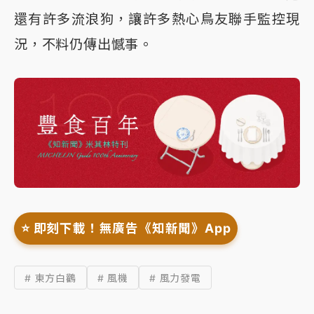
還有許多流浪狗，讓許多熱心鳥友聯手監控現
況，不料仍傳出憾事。
⭐️ 即刻下載！無廣告《知新聞》App
# 東方白鸛
# 風機
# 風力發電