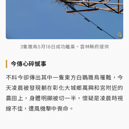
3隻雛鳥5月18日成功離巢。雲林縣府提供
今傳心碎憾事
不料今卻傳出其中一隻東方白鸛雛鳥罹難，今
天凌晨被發現躺在彰化大城鄉萬興和宮附近的
農田上，身體明顯被切一半，懷疑是凌晨時視
線不佳，遭風機擊中喪命。