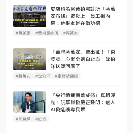
皮膚科名醫黃禎憲診所「蔣萬
安布條」遭炎上 員工揭內
幕：他根本是在做功德
#黃禎憲
#黃禎憲診所
#蔣萬安
「蓋牌蔣萬安」遭出征！「東
發號」心累全刷白止血 沈伯
洋送暖回應了
#蔣萬安
#沈伯洋
#東發號麵線
「央行總裁惱羞成怒」真相曝
光！阮慕驊發嚴正聲明： 遭人
AI偽造誤導民眾
#阮慕驊
#投資