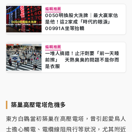
編輯推薦
0050明換股大洗牌｜最大贏家估
是他！這2家成「時代的眼淚」
00991A坐等抬轎
編輯推薦
一堆人搞錯！止汗劑要「前一天睡
前擦」 天熱臭臭的問題不是你而
是衣服
築巢高壓電塔危機多
東方白鸛當初築巢在高壓電塔，曾引起愛鳥人
士擔心觸電、電纜線阻飛行等狀況，尤其附近