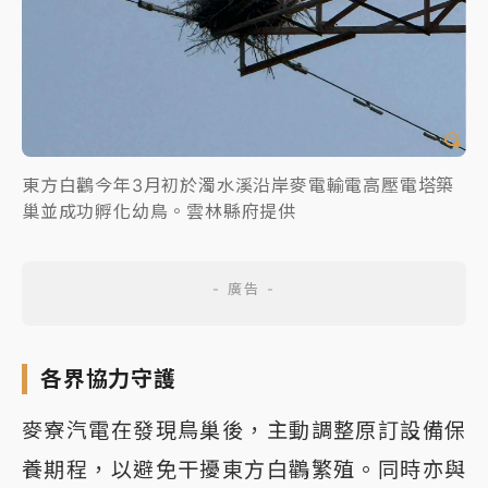
東方白鸛今年3月初於濁水溪沿岸麥電輸電高壓電塔築
巢並成功孵化幼鳥。雲林縣府提供
各界協力守護
麥寮汽電在發現鳥巢後，主動調整原訂設備保
養期程，以避免干擾東方白鸛繁殖。同時亦與