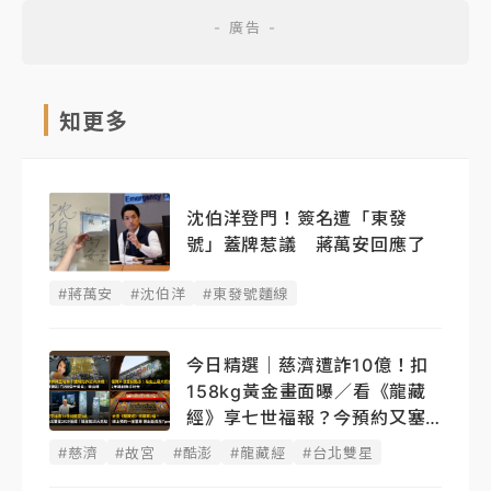
知更多
沈伯洋登門！簽名遭「東發
號」蓋牌惹議 蔣萬安回應了
#蔣萬安
#沈伯洋
#東發號麵線
今日精選｜慈濟遭詐10億！扣
158kg黃金畫面曝／看《龍藏
經》享七世福報？今預約又塞
了
#慈濟
#故宮
#酷澎
#龍藏經
#台北雙星