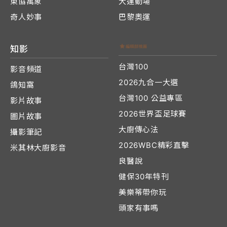
東協萬象
大運動場
奇人妙事
巴黎奧運
知影
台灣100
影音頻道
2026九合一大選
鴿知窩
台灣100 公益專區
影片故事
2026世界盃足球賽
圖片故事
大廚傳心法
攝影筆記
2026WBC精彩直擊
米其林大廚影音
良醫說
健保30年特刊
美樂蒂帶你玩
頭家有事嗎