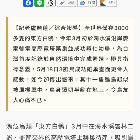
APP
連結
訂閱
【記者盧麗蓮／綜合報導】全世界僅存3000
多隻的東方白鸛，今年3月初於濁水溪沿岸麥
電輸電高壓電塔築巢並成功孵化幼鳥，為台
灣首度記錄於自然環境中完成繁殖，極具指
標意義，5月18日3雛鳥成功離巢畫面更令人
感動，如今卻傳出憾事，其中一隻雛鳥疑似
被風機擊中，鳥身遭切半躺在地上，令鳥友
人心痛不已。
瀕危鳥類「東方白鸛」3月中在濁水溪雲林二
崙、崙背交界的高壓電塔上築巢待產，吸引鳥