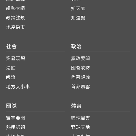
趨勢大師
知天氣
政策法規
知運勢
地產房市
社會
政治
突發現場
黨政要聞
法庭
國會攻防
暖流
內幕評論
地方大小事
首都風雲
國際
體育
寰宇要聞
籃球風雲
熱搜話題
野球天地