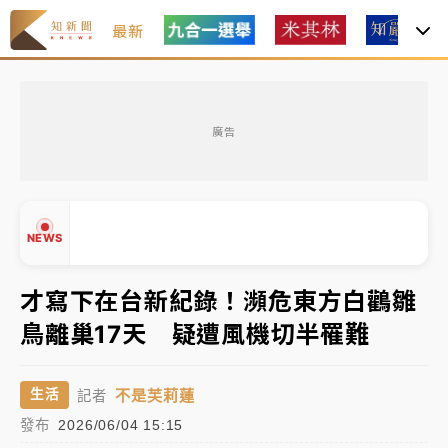
最新
油價持續凍漲！ 中油宣布下周一汽柴油價格維持不變
廣告
中颱白海豚進逼！台北喜來登圍籬傾倒砸傷人 民權西
路鷹架倒塌壓2車
有片｜
白海豚暴風圈逼近！新北淡水赫見龍捲風 榕樹
NEWS
連根拔起
中颱白海豚風雨來了！中部以北防豪雨 今晚、明天影
才寫下在台新紀錄！瀕危東方白鸛雛
響最劇烈
鳥離巢17天 疑遭風機切半罹難
白海豚逼近！北市水門只出不進 未移置車輛最高罰
▲
4800＋拖吊費
▼
不是芙莉蓮
生活
記者
油價持續凍漲！ 中油宣布下周一汽柴油價格維持不變
發布
2026/06/04 15:15