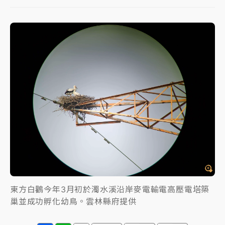
中颱白海豚進逼！台北喜來登圍籬傾倒砸傷人 民權西
路鷹架倒塌壓2車
有片｜
白海豚暴風圈逼近！新北淡水赫見龍捲風 榕樹
連根拔起
中颱白海豚風雨來了！中部以北防豪雨 今晚、明天影
響最劇烈
白海豚逼近！北市水門只出不進 未移置車輛最高罰
4800＋拖吊費
東方白鸛今年3月初於濁水溪沿岸麥電輸電高壓電塔築
巢並成功孵化幼鳥。雲林縣府提供