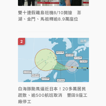
雙十連假離島班機8/10開搶 澎
湖、金門、馬祖釋逾8.9萬座位
國際
白海豚颱風逼近日本！20多萬居民
疏散、逾500航班取消 豐田9座工
廠停工