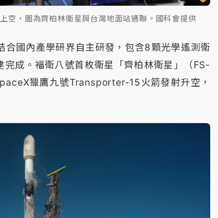
灣上空，圖為齊柏林衛星與台灣地面站通聯。國科會提供
）結合國內產學研界自主研發，包含8顆光學遙測衛
建完成。福衛八號首枚衛星「齊柏林衛星」（FS-
ceX獵鷹九號Transporter-15火箭發射升空，