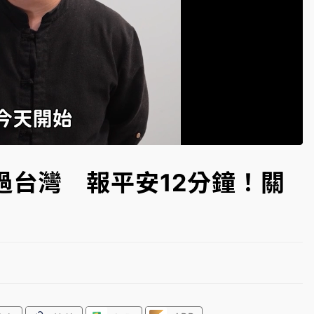
一度塞車 周六起展出延長至晚上7時
今重開羈押庭
到發紫」降雨熱區曝
ded
:
18%
過台灣 報平安12分鐘！關