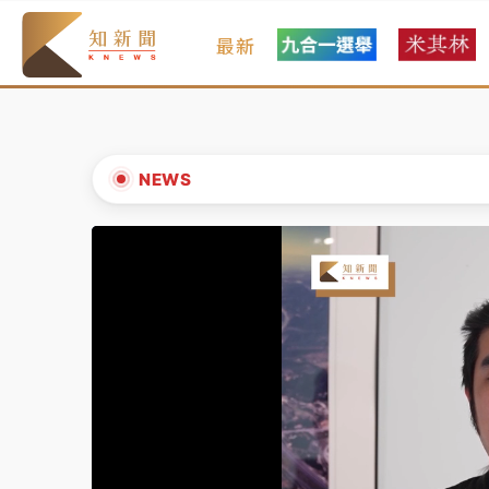
最新
女律師陳昱瑄詐慈濟10億！黃金158kg遭查
暑假過三周才推「E宿新北打卡趣」！抽獎程
中信慈善基金會想增加董事人數！辜仲諒向法
NEWS
故宮《龍藏經》特展第2檔！今線上預約開賣
▲
台東農業處長涉圖利渡假村！東檢抗告成功 
▼
父親節泡湯了！中颱白海豚雨彈轟3天 「紅
女律師陳昱瑄詐慈濟10億！黃金158kg遭查
暑假過三周才推「E宿新北打卡趣」！抽獎程
中信慈善基金會想增加董事人數！辜仲諒向法