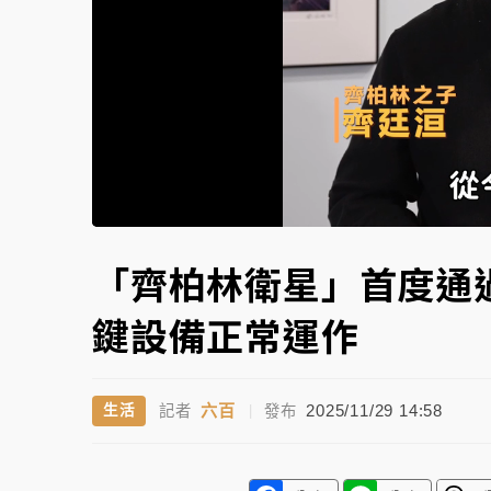
故宮《龍藏經》特展第2檔！今線上預約開賣
台東農業處長涉圖利渡假村！東檢抗告成功 
父親節泡湯了！中颱白海豚雨彈轟3天 「紅
Loa
Unmute
87.
「齊柏林衛星」首度通
鍵設備正常運作
六百
2025/11/29 14:58
生活
記者
|
發布