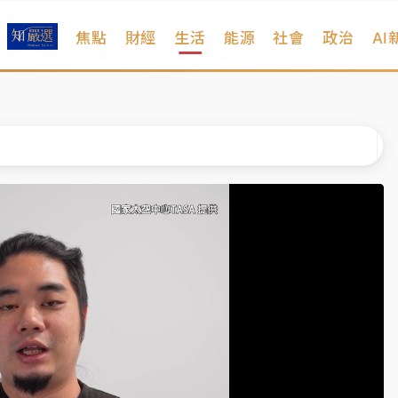
焦點
財經
生活
能源
社會
政治
AI
扣畫面曝光
序複雜 觀旅局回應了
院聲請遭駁 理由曝光
一度塞車 周六起展出延長至晚上7時
今重開羈押庭
到發紫」降雨熱區曝
扣畫面曝光
序複雜 觀旅局回應了
院聲請遭駁 理由曝光