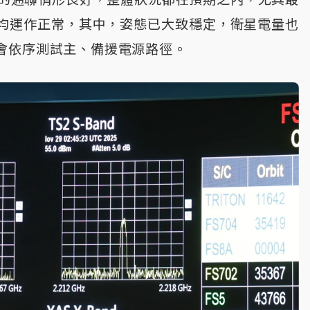
均運作正常，其中，姿態已大致穩定，衛星電量也
會依序測試主、備援電源路徑。