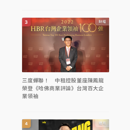
財經
三度蟬聯！ 中租控股董座陳鳳龍
榮登《哈佛商業評論》台灣百大企
業領袖
體育