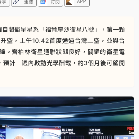
APP
分享
連結
訂閱
個自製衛星星系「福爾摩沙衛星八號」，第一顆
升空，上午10:42首度通過台灣上空，並與台
分鐘。齊柏林衛星通聯狀態良好，關鍵的衛星電
，預計一週內啟動光學酬載，約3個月後可望開