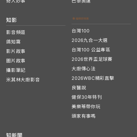
奇人妙事
巴黎奧運
知影
台灣100
影音頻道
2026九合一大選
鴿知窩
台灣100 公益專區
影片故事
2026世界盃足球賽
圖片故事
大廚傳心法
攝影筆記
2026WBC精彩直擊
米其林大廚影音
良醫說
健保30年特刊
美樂蒂帶你玩
頭家有事嗎
知新聞