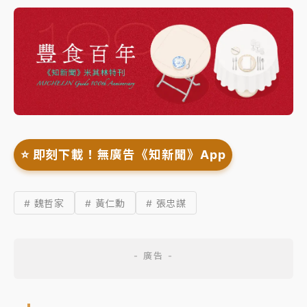
⭐️ 即刻下載！無廣告《知新聞》App
# 魏哲家
# 黃仁勳
# 張忠謀