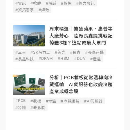
#資訊
#軟體
#精誠
#叡揚
#倍力資訊
#資拓宏宇
#緯致
周末精選｜擄獲蘋果、惠普等
大廠芳心 陸廠長鑫能挑戰記
憶體3雄？這點成最大罩門
#三星
#SK海力士
#美光
#長鑫
#長鑫存儲
#DRAM
#HBM
#DUV
#長鑫科技
#產能
分析｜PCB載板從常溫轉向冷
藏運輸 AI伺服器也改變冷鏈
產業成概念股
#PCB
#載板
#常溫
#冷藏運輸
#AI伺服器
#冷鏈
#概念股