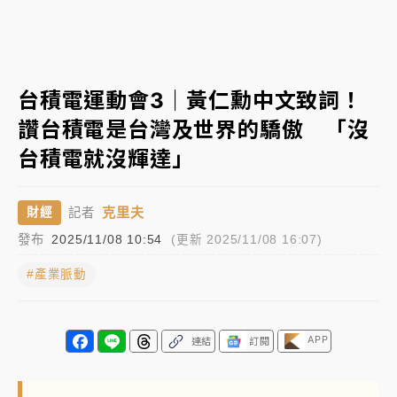
白海豚瘦身！中部以北防劇烈降水 本周天氣展望「多
雨不穩定」
強風長浪襲馬祖！「白海豚」逼近劃設警戒區 違規戲
台積電運動會3｜黃仁勳中文致詞！
水觀浪恐重罰失血
讚台積電是台灣及世界的驕傲 「沒
周末精選｜
苯駢芘無安全攝取值！致癌苦茶油下肚 毒
台積電就沒輝達」
物醫籲多吃蔬果代謝
《知新聞》揭「運科計畫」人體實驗黑幕 運動部不追
克里夫
財經
記者
究！遭監委質疑
發布
2025/11/08 10:54
(更新 2025/11/08 16:07)
台股處置新制明天上路 4大鬆綁一次看
#產業脈動
周末精選｜
鎢業董座離奇命喪豪宅！檢警3方向追出前
員工犯案 破案關鍵曝
APP
連結
訂閱