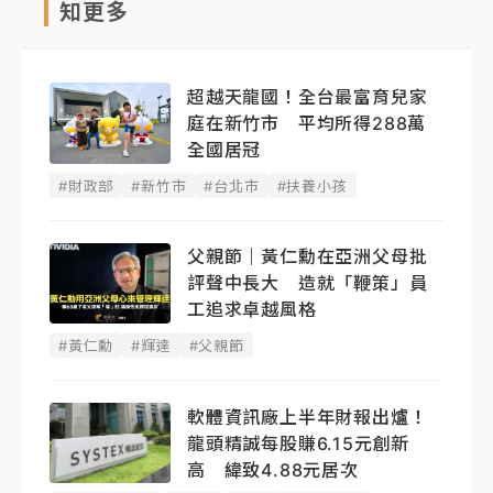
知更多
超越天龍國！全台最富育兒家
庭在新竹市 平均所得288萬
全國居冠
#財政部
#新竹市
#台北市
#扶養小孩
父親節｜黃仁勳在亞洲父母批
評聲中長大 造就「鞭策」員
工追求卓越風格
#黃仁勳
#輝達
#父親節
軟體資訊廠上半年財報出爐！
龍頭精誠每股賺6.15元創新
高 緯致4.88元居次