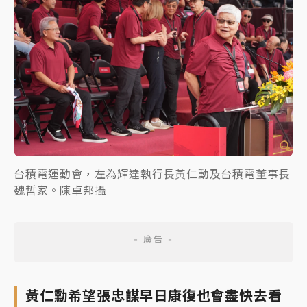
台積電運動會，左為輝達執行長黃仁動及台積電董事長
魏哲家。陳卓邦攝
黃仁勳希望張忠謀早日康復也會盡快去看