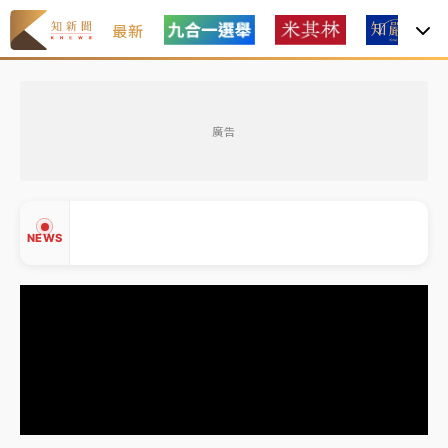
最新
白海豚瘦身！中部以北防劇烈降水 本周天氣展望「多
雨不穩定」
廣告
強風長浪襲馬祖！「白海豚」逼近劃設警戒區 違規戲
水觀浪恐重罰失血
周末精選｜
苯駢芘無安全攝取值！致癌苦茶油下肚 毒
NEWS
物醫籲多吃蔬果代謝
《知新聞》揭「運科計畫」人體實驗黑幕 運動部不追
究！遭監委質疑
▲
台股處置新制明天上路 4大鬆綁一次看
▼
周末精選｜
鎢業董座離奇命喪豪宅！檢警3方向追出前
員工犯案 破案關鍵曝