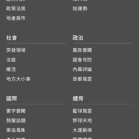
政策法規
知運勢
地產房市
社會
政治
突發現場
黨政要聞
法庭
國會攻防
暖流
內幕評論
地方大小事
首都風雲
國際
體育
寰宇要聞
籃球風雲
熱搜話題
野球天地
東協萬象
大運動場