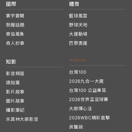
國際
體育
寰宇要聞
籃球風雲
熱搜話題
野球天地
東協萬象
大運動場
奇人妙事
巴黎奧運
知影
台灣100
影音頻道
2026九合一大選
鴿知窩
台灣100 公益專區
影片故事
2026世界盃足球賽
圖片故事
大廚傳心法
攝影筆記
2026WBC精彩直擊
米其林大廚影音
良醫說