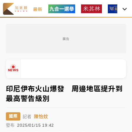
最新
油價持續凍漲！ 中油宣布下周一汽柴油價格維持不變
廣告
中颱白海豚進逼！台北喜來登圍籬傾倒砸傷人 民權西
路鷹架倒塌壓2車
有片｜
白海豚暴風圈逼近！新北淡水赫見龍捲風 榕樹
NEWS
連根拔起
中颱白海豚風雨來了！中部以北防豪雨 今晚、明天影
印尼伊布火山爆發 周邊地區提升到
響最劇烈
最高警告級別
▲
白海豚逼近！北市水門只出不進 未移置車輛最高罰
▼
4800＋拖吊費
陳怡妏
國際
記者
發布
2025/01/15 19:42
油價持續凍漲！ 中油宣布下周一汽柴油價格維持不變