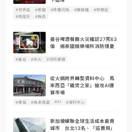
下這隊
#世界盃
#泰國
#侏儒河馬
#彈跳豬
#阿根廷
#西班牙
#梅西
曼谷啤酒餐廳火災確認27死63
傷 揭泰國娛樂場所消防隱憂
#曼谷
#失火
#消防通道
從火鍋跨界轉型資料中心 馬
來西亞「雞煲之家」搶攻AI運
算市場
#AI
#東協
#馬來西亞
#資料中心
新加坡蟬聯全球生活成本最貴
城市 台北13名、「這費用」