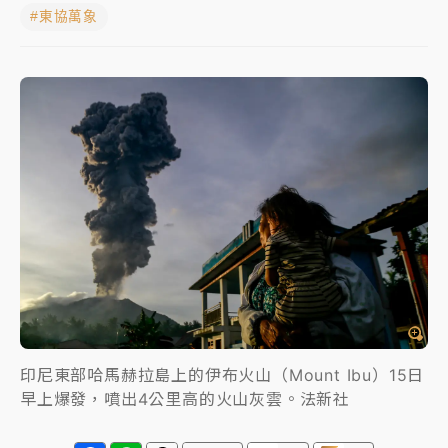
#東協萬象
中颱白海豚進逼！台北喜來登圍籬傾倒砸傷人 民權西
路鷹架倒塌壓2車
有片｜
白海豚暴風圈逼近！新北淡水赫見龍捲風 榕樹
連根拔起
中颱白海豚風雨來了！中部以北防豪雨 今晚、明天影
響最劇烈
白海豚逼近！北市水門只出不進 未移置車輛最高罰
4800＋拖吊費
印尼東部哈馬赫拉島上的伊布火山（Mount Ibu）15日
早上爆發，噴出4公里高的火山灰雲。法新社