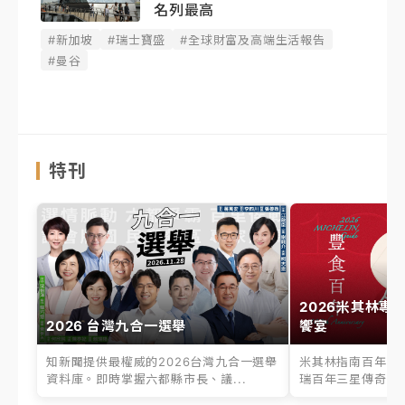
名列最高
#新加坡
#瑞士寶盛
#全球財富及高端生活報告
#曼谷
特刊
2026米其林專
2026 台灣九合一選舉
饗宴
知新聞提供最權威的2026台灣九合一選舉
米其林指南百年之
資料庫。即時掌握六都縣市長、議...
瑞百年三星傳奇、台