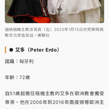
迦納樞機主教涂克森（左）2020年1月15日在梵蒂岡與
教宗方濟各談話。美聯社
● 艾多（Peter Erdo）
國籍：匈牙利
年齡：72歲
自51歲起擔任樞機主教的艾多在歐洲教會備受
尊崇，他在2006年到2016年兩度領導歐洲主