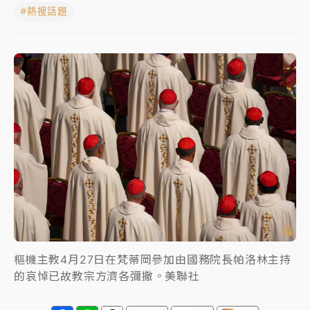
#熱搜話題
女律師陳昱瑄詐慈濟10億！黃金158kg遭查扣畫面曝光
暑假過三周才推「E宿新北打卡趣」！抽獎程序複雜 觀
旅局回應了
中信慈善基金會想增加董事人數！辜仲諒向法院聲請遭
駁 理由曝光
故宮《龍藏經》特展第2檔！今線上預約開賣一度塞車
周六起展出延長至晚上7時
台東農業處長涉圖利渡假村！東檢抗告成功 今重開羈
押庭
父親節泡湯了！中颱白海豚雨彈轟3天 「紅到發紫」降
雨熱區曝
樞機主教4月27日在梵蒂岡參加由國務院長帕洛林主持
的哀悼已故教宗方濟各彌撒。美聯社