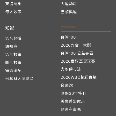
東協萬象
大運動場
奇人妙事
巴黎奧運
知影
台灣100
影音頻道
2026九合一大選
鴿知窩
台灣100 公益專區
影片故事
2026世界盃足球賽
圖片故事
大廚傳心法
攝影筆記
2026WBC精彩直擊
米其林大廚影音
良醫說
健保30年特刊
美樂蒂帶你玩
頭家有事嗎