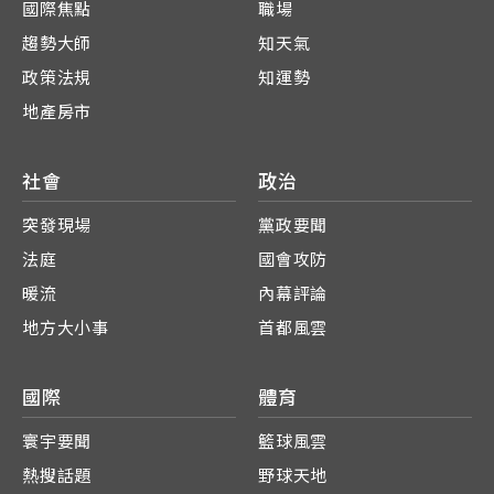
國際焦點
職場
趨勢大師
知天氣
政策法規
知運勢
地產房市
社會
政治
突發現場
黨政要聞
法庭
國會攻防
暖流
內幕評論
地方大小事
首都風雲
國際
體育
寰宇要聞
籃球風雲
熱搜話題
野球天地