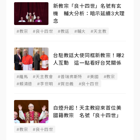
新教宗「良十四世」名號有玄
機 輔大分析：暗示延續3大理
念
#教宗
#良十四世
#教廷
#輔大
#天主教
台駐教廷大使同框新教宗！曝2
人互動 這一點看好台梵關係
#羅馬
#天主教會
#普瑞弗斯特
#美國
#教宗
#賴清德
#李世明
#賀忠義
#良十四世
白煙升起！天主教迎來首位美
國籍教宗 名號「良十四世」
#教宗
#良十四世