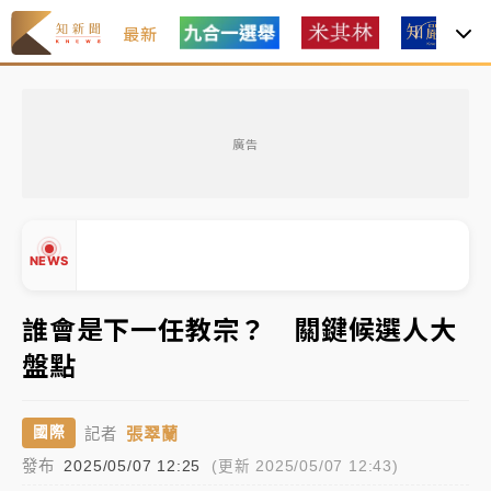
最新
女律師陳昱瑄詐慈濟10億！黃金158kg遭查扣畫面曝光
廣告
暑假過三周才推「E宿新北打卡趣」！抽獎程序複雜 觀
旅局回應了
中信慈善基金會想增加董事人數！辜仲諒向法院聲請遭
NEWS
駁 理由曝光
故宮《龍藏經》特展第2檔！今線上預約開賣一度塞車
誰會是下一任教宗？ 關鍵候選人大
周六起展出延長至晚上7時
盤點
台東農業處長涉圖利渡假村！東檢抗告成功 今重開羈
▲
押庭
▼
張翠蘭
國際
記者
父親節泡湯了！中颱白海豚雨彈轟3天 「紅到發紫」降
發布
2025/05/07 12:25
(更新 2025/05/07 12:43)
雨熱區曝