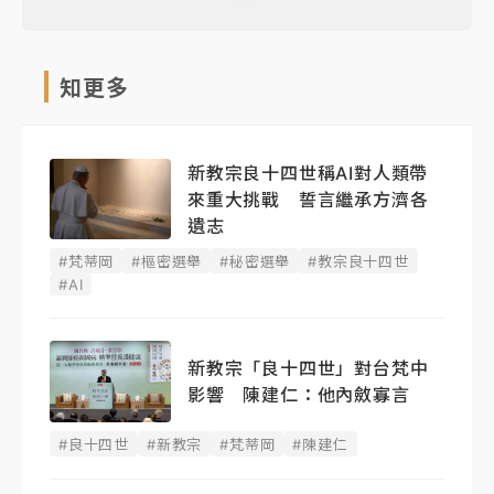
知更多
新教宗良十四世稱AI對人類帶
來重大挑戰 誓言繼承方濟各
遺志
#梵蒂岡
#樞密選舉
#秘密選舉
#教宗良十四世
#AI
新教宗「良十四世」對台梵中
影響 陳建仁：他內斂寡言
#良十四世
#新教宗
#梵蒂岡
#陳建仁