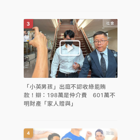
社會
「小英男孩」出庭不認收綠能賄
款！辯：198萬是仲介費 601萬不
明財產「家人贈與」
政治