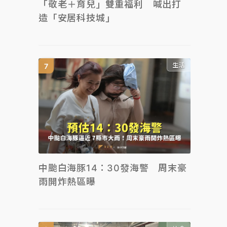
「敬老＋育兒」雙重福利 喊出打
造「安居科技城」
生活
中颱白海豚14：30發海警 周末豪
雨開炸熱區曝