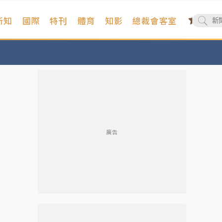
新知
國際
特刊
體育
知影
總裁會客室
廣告