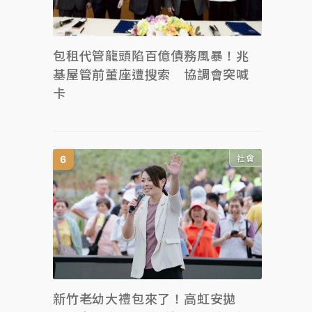
包租代管龍頭陷百億債務風暴！兆
基屋管前董座遭搜索 協調會突喊
卡
社會
新竹老幼大禮包來了！高虹安拋