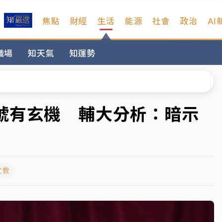
焦點
財經
生活
能源
社會
政治
AI
扣畫面曝光
職場
知天氣
知運勢
序複雜 觀旅局回應了
院聲請遭駁 理由曝光
一度塞車 周六起展出延長至晚上7時
號有玄機 輔大分析：暗示
今重開羈押庭
到發紫」降雨熱區曝
文教
扣畫面曝光
序複雜 觀旅局回應了
院聲請遭駁 理由曝光