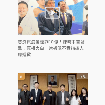
慈濟買疫苗遭詐10億！陳時中首發
聲：真相大白 當初做不實指控人
應道歉
財經