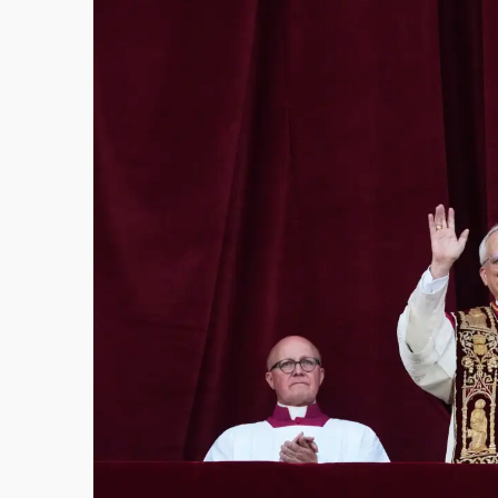
故宮《龍藏經》特展第2檔！今線上預約開賣
台東農業處長涉圖利渡假村！東檢抗告成功 
父親節泡湯了！中颱白海豚雨彈轟3天 「紅