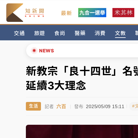
最新
女律師陳昱瑄詐慈濟10億！黃金158kg遭查
交通
旅遊
食尚
醫藥
消費
文教
暑假過三周才推「E宿新北打卡趣」！抽獎程
中信慈善基金會想增加董事人數！辜仲諒向法
NEWS
故宮《龍藏經》特展第2檔！今線上預約開賣
新教宗「良十四世」名
▲
台東農業處長涉圖利渡假村！東檢抗告成功 
▼
延續3大理念
父親節泡湯了！中颱白海豚雨彈轟3天 「紅
六百
2025/05/09 15:11
生活
#
記者
|
發布
女律師陳昱瑄詐慈濟10億！黃金158kg遭查
暑假過三周才推「E宿新北打卡趣」！抽獎程
中信慈善基金會想增加董事人數！辜仲諒向法