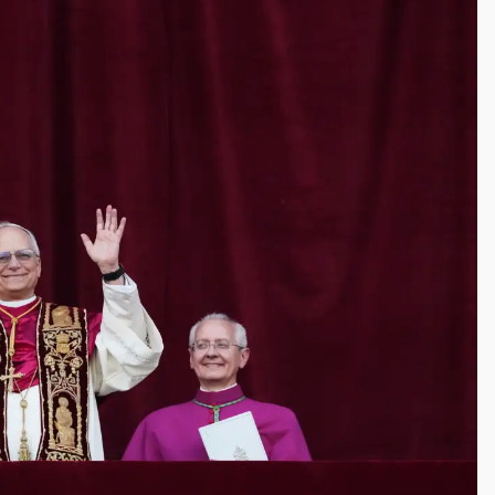
一度塞車 周六起展出延長至晚上7時
今重開羈押庭
到發紫」降雨熱區曝