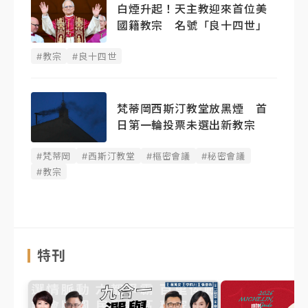
白煙升起！天主教迎來首位美
國籍教宗 名號「良十四世」
#教宗
#良十四世
梵蒂岡西斯汀教堂放黑煙 首
日第一輪投票未選出新教宗
#梵蒂岡
#西斯汀教堂
#樞密會議
#秘密會議
#教宗
特刊