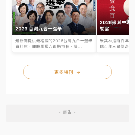
2026米其林專
2026 台灣九合一選舉
饗宴
知新聞提供最權威的2026台灣九合一選舉
米其林指南百年之
資料庫。即時掌握六都縣市長、議...
瑞百年三星傳奇、台
更多特刊
→