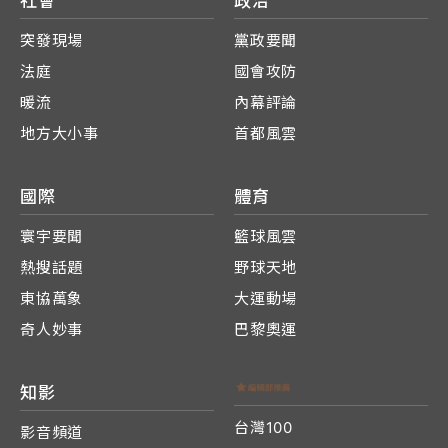
社會
政治
突發現場
黨政要聞
法庭
國會攻防
暖流
內幕評論
地方大小事
首都風雲
國際
體育
寰宇要聞
籃球風雲
熱搜話題
野球天地
東協萬象
大運動場
奇人妙事
巴黎奧運
知影
台灣100
影音頻道