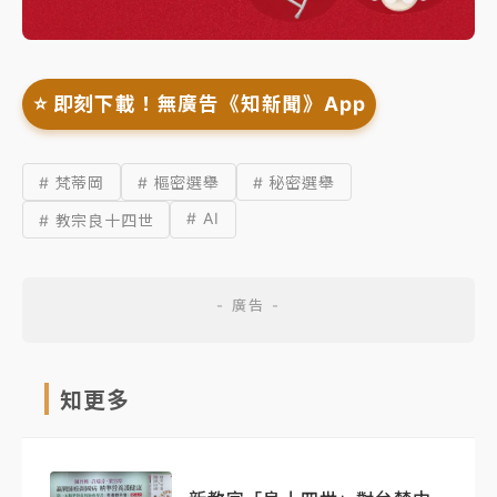
⭐️ 即刻下載！無廣告《知新聞》App
# 梵蒂岡
# 樞密選舉
# 秘密選舉
# AI
# 教宗良十四世
知更多