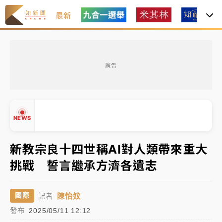
最新
金控第2季海外曝險破31兆創高 日本年增45%居冠
廣告
日職｜
林安可狀態正好卻因左膝疼痛下二軍 日媒感嘆
「好事多磨」
韓股最壞時期已過？大摩估去槓桿完成逾半 波動率降
NEWS
至2個月低
「白海豚」雨炸新北！通報109件災情 侯友宜揭這類災
新教宗良十四世稱AI對人類帶來重大
損最多
挑戰 誓言繼承方濟各遺志
白海豚挾豪雨狂炸新北！時雨量破百毫米 水塔、雨棚
▲
砸落毀車
▼
陳怡妏
國際
記者
金控第2季海外曝險破31兆創高 日本年增45%居冠
發布
2025/05/11 12:12