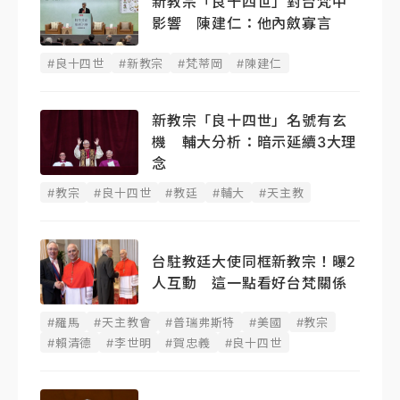
新教宗「良十四世」對台梵中
影響 陳建仁：他內斂寡言
#良十四世
#新教宗
#梵蒂岡
#陳建仁
新教宗「良十四世」名號有玄
機 輔大分析：暗示延續3大理
念
#教宗
#良十四世
#教廷
#輔大
#天主教
台駐教廷大使同框新教宗！曝2
人互動 這一點看好台梵關係
#羅馬
#天主教會
#普瑞弗斯特
#美國
#教宗
#賴清德
#李世明
#賀忠義
#良十四世