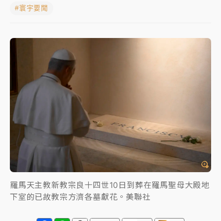
#寰宇要聞
日職｜
林安可狀態正好卻因左膝疼痛下二軍 日媒感嘆
「好事多磨」
韓股最壞時期已過？大摩估去槓桿完成逾半 波動率降
至2個月低
「白海豚」雨炸新北！通報109件災情 侯友宜揭這類災
損最多
白海豚挾豪雨狂炸新北！時雨量破百毫米 水塔、雨棚
砸落毀車
羅馬天主教新教宗良十四世10日到葬在羅馬聖母大殿地
下室的已故教宗方濟各墓獻花。美聯社