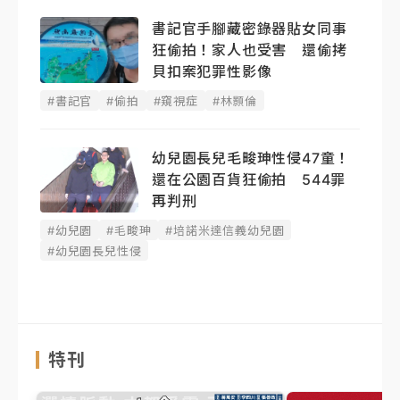
書記官手腳藏密錄器貼女同事
狂偷拍！家人也受害 還偷拷
貝扣案犯罪性影像
#書記官
#偷拍
#窺視症
#林顥倫
幼兒園長兒毛畯珅性侵47童！
還在公園百貨狂偷拍 544罪
再判刑
#幼兒園
#毛畯珅
#培諾米達信義幼兒園
#幼兒園長兒性侵
特刊