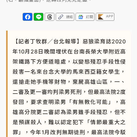
APP
連結
訂閱
【記者丁牧群／台北報導】惡狼梁育誌2020
年10月28日晚間埋伏在台南長榮大學附近高
架鐵路下方便道暗處，以變態殘忍手段性侵
殺害一名來台念大學的馬來西亞籍女學生，
還搶走她手機等財物，棄屍高雄山區，一、
二審及更一審均判梁男死刑，但最高法院2度
發回，要求查明梁男「有無教化可能」，高
雄高分院更二審認為梁男雖手段殘忍，但不
是預謀殺人，難以認定犯下「情節最重大之
罪」，今年1月改判無期徒刑，最高法院今駁