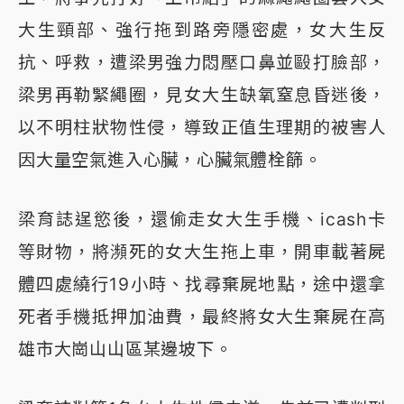
大生頸部、強行拖到路旁隱密處，女大生反
抗、呼救，遭梁男強力悶壓口鼻並毆打臉部，
梁男再勒緊繩圈，見女大生缺氧窒息昏迷後，
以不明柱狀物性侵，導致正值生理期的被害人
因大量空氣進入心臟，心臟氣體栓篩。
梁育誌逞慾後，還偷走女大生手機、icash卡
等財物，將瀕死的女大生拖上車，開車載著屍
體四處繞行19小時、找尋棄屍地點，途中還拿
死者手機抵押加油費，最終將女大生棄屍在高
雄市大崗山山區某邊坡下。