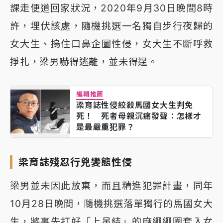
課走便道回家狀況，2020年9月30日晚間8時
許，埋伏該處，隨機挑選一名獨自步行夜歸的
女大生、摀住口鼻企圖性侵，女大生不斷呼救
掙扎，梁男嚇得逃離，並未得逞。
編輯推薦
梁育誌性侵絞殺馬國女大生判免
死！ 死者母親沉痛發聲：怎樣才
是最嚴重犯罪？
梁育誌殘忍行兇變態性侵
梁男並未因此放棄，而且精進犯罪計畫，同年
10月28日晚間，隨機挑選落單獨行的馬國女大
生，將事先打好「上吊結」的麻繩繩圈套入女