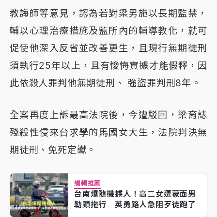
教誨師等意見，認為若對梁男施以長期監禁，
輔以心理治療措施及監所內的輔導教化，就可
促使他深入反省並改善更生，且現行無期徒刑
須執行25年以上，且有悛悔實據才能假釋，因
此依殺人罪判他無期徒刑、 強盜罪判刑8年。
全案再度上訴最高法院後，今遭駁回，梁育誌
殘殺性侵來台求學的馬國女大生，法院判決無
期徒刑、免死定讞。
編輯推薦
台南爆隨機擄人！高二女遭蒙面男
勒頸拖行 英勇路人急阻歹徒跑了