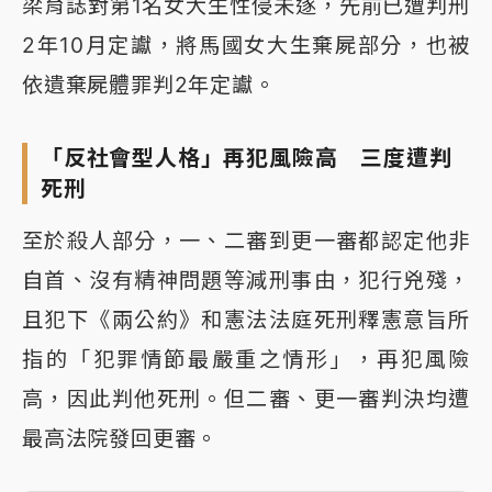
梁育誌對第1名女大生性侵未遂，先前已遭判刑
2年10月定讞，將馬國女大生棄屍部分，也被
依遺棄屍體罪判2年定讞。
「反社會型人格」再犯風險高 三度遭判
死刑
至於殺人部分，一、二審到更一審都認定他非
自首、沒有精神問題等減刑事由，犯行兇殘，
且犯下《兩公約》和憲法法庭死刑釋憲意旨所
指的「犯罪情節最嚴重之情形」，再犯風險
高，因此判他死刑。但二審、更一審判決均遭
最高法院發回更審。