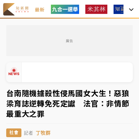
最新
女律師陳昱瑄詐慈濟10億！黃金158kg遭查扣畫面曝光
廣告
暑假過三周才推「E宿新北打卡趣」！抽獎程序複雜 觀
旅局回應了
中信慈善基金會想增加董事人數！辜仲諒向法院聲請遭
NEWS
駁 理由曝光
故宮《龍藏經》特展第2檔！今線上預約開賣一度塞車
台南隨機擄殺性侵馬國女大生！惡狼
周六起展出延長至晚上7時
梁育誌逆轉免死定讞 法官：非情節
台東農業處長涉圖利渡假村！東檢抗告成功 今重開羈
▲
最重大之罪
押庭
▼
父親節泡湯了！中颱白海豚雨彈轟3天 「紅到發紫」降
丁牧群
社會
記者
雨熱區曝