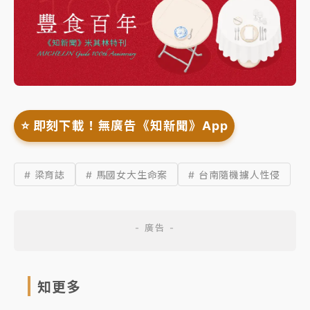
⭐️ 即刻下載！無廣告《知新聞》App
# 梁育誌
# 馬國女大生命案
# 台南隨機擄人性侵
知更多