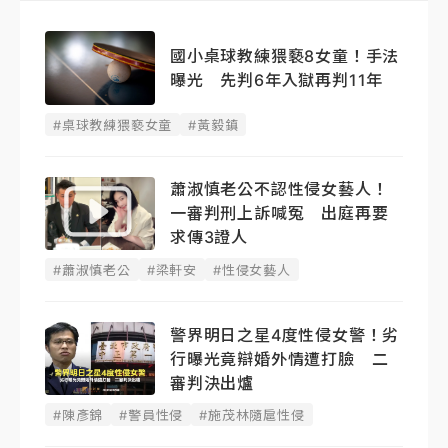
國小桌球教練猥褻8女童！手法
曝光 先判6年入獄再判11年
#桌球教練猥褻女童
#黃毅鎮
蕭淑慎老公不認性侵女藝人！
一審判刑上訴喊冤 出庭再要
求傳3證人
#蕭淑慎老公
#梁軒安
#性侵女藝人
警界明日之星4度性侵女警！劣
行曝光竟辯婚外情遭打臉 二
審判決出爐
#陳彥錦
#警員性侵
#施茂林隨扈性侵