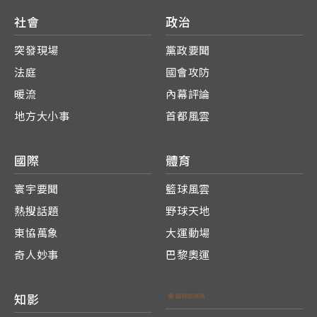
社會
政治
突發現場
黨政要聞
法庭
國會攻防
暖流
內幕評論
地方大小事
首都風雲
國際
體育
寰宇要聞
籃球風雲
熱搜話題
野球天地
東協萬象
大運動場
奇人妙事
巴黎奧運
知影