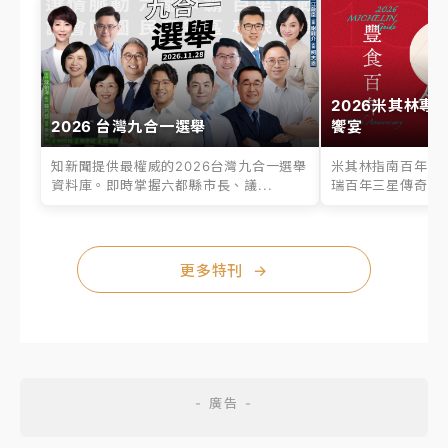
2026米其林專
2026 台灣九合一選舉
饗宴
知新聞提供最權威的2026台灣九合一選舉
米其林指南百年之
資料庫。即時掌握六都縣市長、議...
瑞百年三星傳奇、台
更多特刊
→