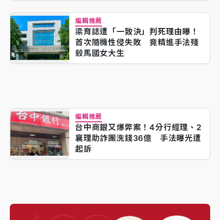
編輯推薦
梁育誌遭「一致決」判死理由曝！
首次隨機性侵失敗 竟精進手法殘
殺馬國女大生
編輯推薦
台中商銀又爆弊案！4分行經理、2
襄理助詐團洗錢36億 手法曝光遭
起訴