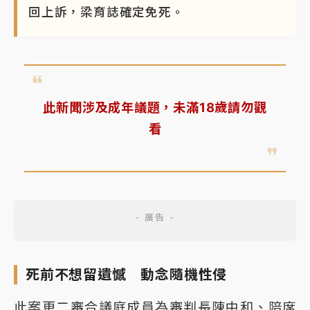
回上訴，梁育誌確定免死。
此新聞涉及成年議題，未滿18歲請勿觀
看
死前不想留遺憾 動念隨機性侵
此案更二審合議庭成員為審判長陳中和、陪席