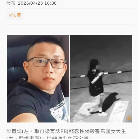
發布
2026/04/23 16:30
女律師陳昱瑄詐慈濟10億！黃金158kg遭查扣畫面曝光
#法庭
暑假過三周才推「E宿新北打卡趣」！抽獎程序複雜 觀
旅局回應了
中信慈善基金會想增加董事人數！辜仲諒向法院聲請遭
駁 理由曝光
故宮《龍藏經》特展第2檔！今線上預約開賣一度塞車
周六起展出延長至晚上7時
台東農業處長涉圖利渡假村！東檢抗告成功 今重開羈
押庭
父親節泡湯了！中颱白海豚雨彈轟3天 「紅到發紫」降
雨熱區曝
梁育誌(左，取自梁育誌FB)殘忍性侵殺害馬國女大生
(右，翻攝畫面)，逆轉改判免死定讞。