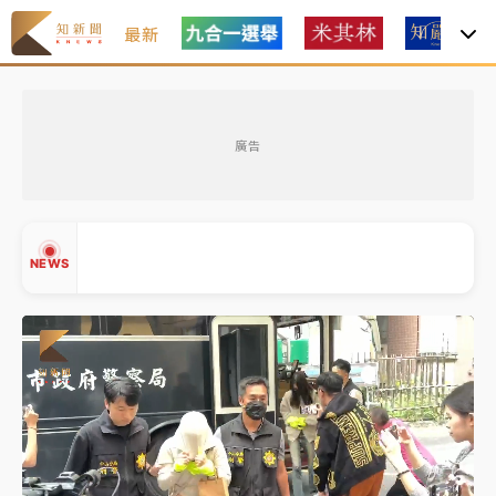
最新
女律師陳昱瑄詐慈濟10億！黃金158kg遭查扣畫面曝光
廣告
暑假過三周才推「E宿新北打卡趣」！抽獎程序複雜 觀
旅局回應了
中信慈善基金會想增加董事人數！辜仲諒向法院聲請遭
NEWS
駁 理由曝光
故宮《龍藏經》特展第2檔！今線上預約開賣一度塞車
周六起展出延長至晚上7時
台東農業處長涉圖利渡假村！東檢抗告成功 今重開羈
▲
押庭
▼
父親節泡湯了！中颱白海豚雨彈轟3天 「紅到發紫」降
雨熱區曝