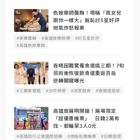
色按摩師襲胸！噁稱「我女兒
跟你一樣大」無恥討5星好評
她氣炸怒報案
#按摩襲胸
#高雄按摩師傅
#討五星好評
#高雄色按摩師
吞嚥困難驚罹食道癌三期！7旬
翁術後恢復飲食還重返百岳
逆轉關鍵曝光
#三期食道癌
#台中榮總
#流質飲食
#食道癌症狀
高雄旅展明開搶！展場限定
「超優惠機票」 日韓2萬有
找、郵輪第3人0元
#高雄旅行公會國際旅展
#絕版低價機票
#日韓旅遊