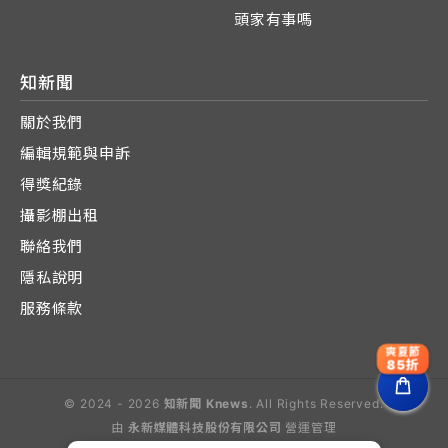
頭家有事嗎
知新聞
關於我們
編輯規範與申訴
得獎紀錄
攝影棚出租
聯絡我們
隱私說明
服務條款
爽夏節
85折
© 2024 - 2026
知新聞 Knews
. All Rights Reserved.
由
永新媒體科技股份有限公司
營運管理
Operated by E-Lite Media Co., Ltd.