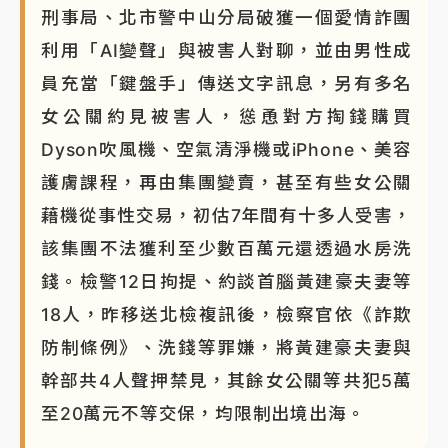
刑事局、北市警中山分局破獲一個愛情詐團
利用「AI變聲」與被害人對聊，並由男性成
員充當「鍵盤手」傳送文字訊息，另有多名
女公關約見被害人，慫恿對方掏錢購買
Dyson吹風機、空氣清淨機或iPhone、美容
護膚課程，再由集團變賣，甚至有些女公關
藉機從事性交易，初估7年間有十多人受害，
該集團不法獲利至少數百萬元還透過水房洗
錢。檢警12日拘提、約談首腦黃建豪夫妻等
18人，昨移送北檢複訊後，檢察官依《詐欺
防制條例》、洗錢等罪嫌，將黃建豪夫妻與
幹部共4人聲押禁見，其餘女公關等共犯5萬
至20萬元不等交保，均限制出境出海。