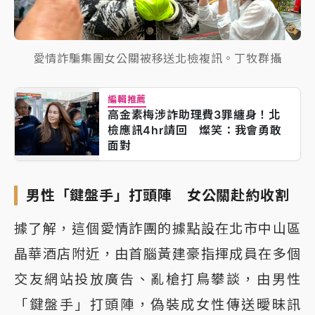
愛情詐騙集團女公關被移送北檢複訊。丁牧群攝
編輯推薦
高金素梅涉詐助理費3罪纏身！北
檢應訊4hr請回 燦笑：我會勇敢
面對
男性「鍵盤手」打頭陣 女公關赴約收割
據了解，這個愛情詐團的據點設在北市中山區
晶華酒店附近，由首腦黃建豪指揮成員在多個
交友網站投放廣告、亂槍打鳥攀談，由男性
「鍵盤手」打頭陣，偽裝成女性傳送曖昧訊