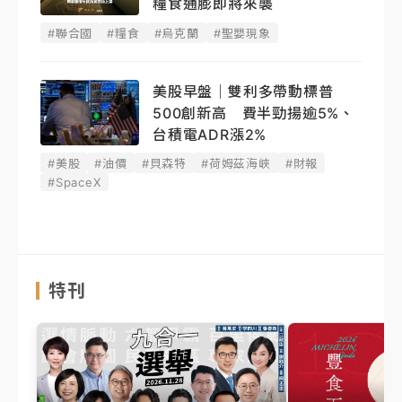
糧食通膨即將來襲
#聯合國
#糧食
#烏克蘭
#聖嬰現象
美股早盤｜雙利多帶動標普
500創新高 費半勁揚逾5%、
台積電ADR漲2%
#美股
#油價
#貝森特
#荷姆茲海峽
#財報
#SpaceX
特刊