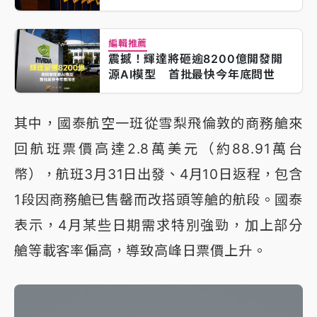
編輯推薦
震撼！輝達將砸逾8200億開發開
源AI模型 首批最快今年底問世
其中，國泰航空一班從雪梨飛倫敦的商務艙來
回航班票價高達2.8萬美元（約88.91萬台
幣），航班3月31日出發、4月10日返程，包含
1段因商務艙已售罄而改搭頭等艙的航段。國泰
表示，4月某些日期需求特別強勁，加上部分
艙等載客率偏高，導致高峰日票價上升。