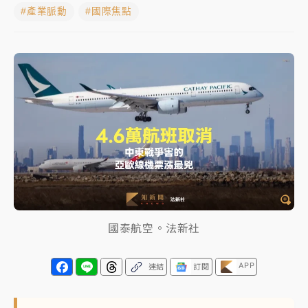
#產業脈動
#國際焦點
女律師陳昱瑄詐慈濟10億！黃金158kg遭查扣畫面曝光
暑假過三周才推「E宿新北打卡趣」！抽獎程序複雜 觀
旅局回應了
中信慈善基金會想增加董事人數！辜仲諒向法院聲請遭
駁 理由曝光
故宮《龍藏經》特展第2檔！今線上預約開賣一度塞車
周六起展出延長至晚上7時
台東農業處長涉圖利渡假村！東檢抗告成功 今重開羈
押庭
國泰航空。法新社
父親節泡湯了！中颱白海豚雨彈轟3天 「紅到發紫」降
雨熱區曝
APP
連結
訂閱