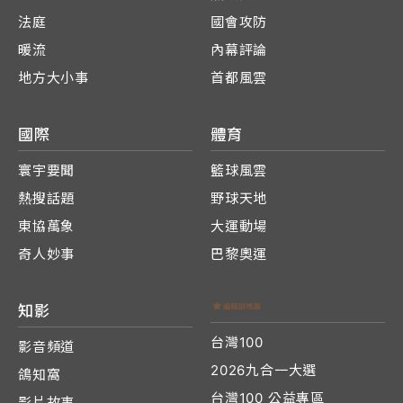
法庭
國會攻防
暖流
內幕評論
地方大小事
首都風雲
國際
體育
寰宇要聞
籃球風雲
熱搜話題
野球天地
東協萬象
大運動場
奇人妙事
巴黎奧運
知影
台灣100
影音頻道
2026九合一大選
鴿知窩
台灣100 公益專區
影片故事