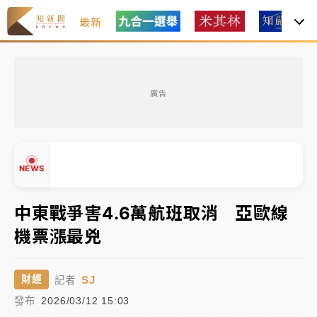
最新
女律師陳昱瑄詐慈濟10億！黃金158kg遭查扣畫面曝光
廣告
暑假過三周才推「E宿新北打卡趣」！抽獎程序複雜 觀
旅局回應了
中信慈善基金會想增加董事人數！辜仲諒向法院聲請遭
NEWS
駁 理由曝光
故宮《龍藏經》特展第2檔！今線上預約開賣一度塞車
中東戰爭害4.6萬航班取消 亞歐線
周六起展出延長至晚上7時
機票漲最兇
台東農業處長涉圖利渡假村！東檢抗告成功 今重開羈
▲
押庭
▼
SJ
財經
記者
父親節泡湯了！中颱白海豚雨彈轟3天 「紅到發紫」降
發布
2026/03/12 15:03
雨熱區曝