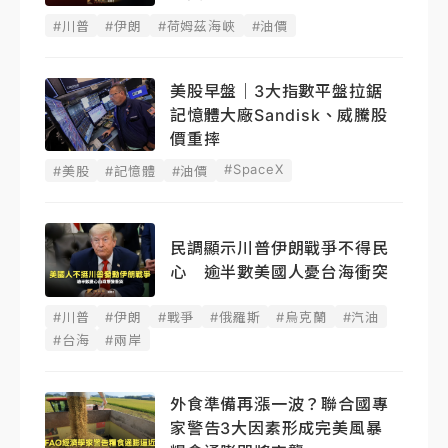
#川普
#伊朗
#荷姆茲海峽
#油價
美股早盤｜3大指數平盤拉鋸
記憶體大廠Sandisk、威騰股
價重摔
#SpaceX
#美股
#記憶體
#油價
民調顯示川普伊朗戰爭不得民
心 逾半數美國人憂台海衝突
#川普
#伊朗
#戰爭
#俄羅斯
#烏克蘭
#汽油
#台海
#兩岸
外食準備再漲一波？聯合國專
家警告3大因素形成完美風暴