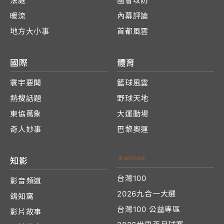
法庭
國會攻防
暖流
內幕評論
地方大小事
首都風雲
國際
體育
寰宇要聞
籃球風雲
熱搜話題
野球天地
東協萬象
大運動場
奇人妙事
巴黎奧運
知影
台灣100
影音頻道
2026九合一大選
鴿知窩
台灣100 公益專區
影片故事