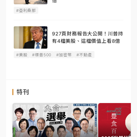
倍
#亞利桑那
927頁財務報告大公開！川普持
有4檔美股、這檔價值上看8億
#美股
#標普500
#加密幣
#不動產
特刊