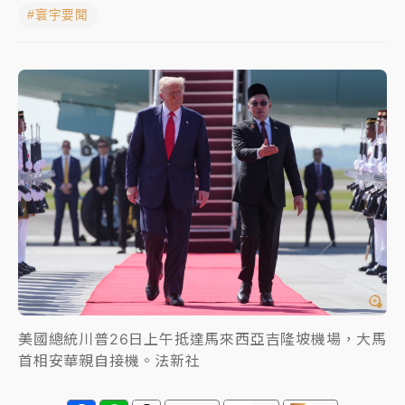
#寰宇要聞
女律師陳昱瑄詐慈濟10億！黃金158kg遭查扣畫面曝光
暑假過三周才推「E宿新北打卡趣」！抽獎程序複雜 觀
旅局回應了
中信慈善基金會想增加董事人數！辜仲諒向法院聲請遭
駁 理由曝光
故宮《龍藏經》特展第2檔！今線上預約開賣一度塞車
周六起展出延長至晚上7時
台東農業處長涉圖利渡假村！東檢抗告成功 今重開羈
押庭
父親節泡湯了！中颱白海豚雨彈轟3天 「紅到發紫」降
雨熱區曝
美國總統川普26日上午抵達馬來西亞吉隆坡機場，大馬
首相安華親自接機。法新社