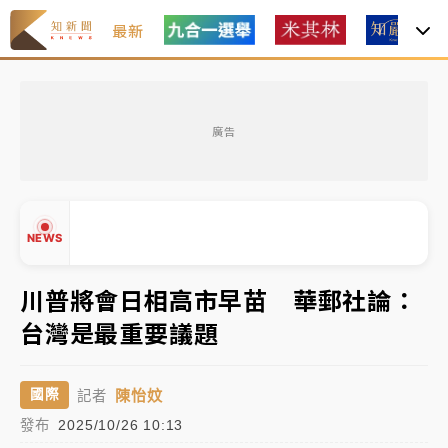
最新
女律師陳昱瑄詐慈濟10億！黃金158kg遭查扣畫面曝光
廣告
暑假過三周才推「E宿新北打卡趣」！抽獎程序複雜 觀
旅局回應了
中信慈善基金會想增加董事人數！辜仲諒向法院聲請遭
NEWS
駁 理由曝光
故宮《龍藏經》特展第2檔！今線上預約開賣一度塞車
川普將會日相高市早苗 華郵社論：
周六起展出延長至晚上7時
台灣是最重要議題
台東農業處長涉圖利渡假村！東檢抗告成功 今重開羈
▲
押庭
▼
陳怡妏
國際
記者
父親節泡湯了！中颱白海豚雨彈轟3天 「紅到發紫」降
發布
2025/10/26 10:13
雨熱區曝