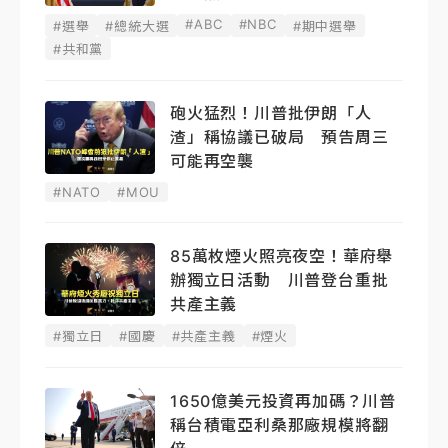
#ABC
#NBC
#選舉
#總統大選
#期中選舉
#共和黨
砲火猛烈！川普批伊朗「人
渣」稱協議已破局 預告周三
可能再空襲
#NATO
#MOU
85萬枚煙火照亮夜空！華府舉
辦獨立日活動 川普登台重批
共產主義
#獨立日
#國慶
#共產主義
#煙火
1650億美元投資再加碼？川普
稱台積電亞利桑那廠規模將翻