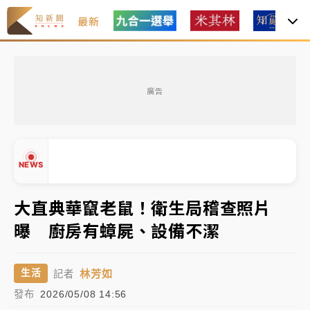
最新
女律師陳昱瑄詐慈濟10億！黃金158kg遭查扣畫面曝光
廣告
暑假過三周才推「E宿新北打卡趣」！抽獎程序複雜 觀
旅局回應了
中信慈善基金會想增加董事人數！辜仲諒向法院聲請遭
NEWS
駁 理由曝光
故宮《龍藏經》特展第2檔！今線上預約開賣一度塞車
大直典華竄老鼠！衛生局稽查照片
周六起展出延長至晚上7時
曝 廚房有蟑屍、設備不潔
台東農業處長涉圖利渡假村！東檢抗告成功 今重開羈
▲
押庭
▼
林芳如
生活
記者
父親節泡湯了！中颱白海豚雨彈轟3天 「紅到發紫」降
發布
2026/05/08 14:56
雨熱區曝