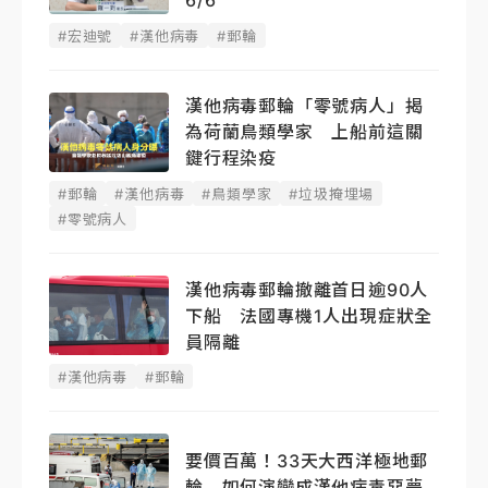
6/6
#宏迪號
#漢他病毒
#郵輪
漢他病毒郵輪「零號病人」揭
為荷蘭鳥類學家 上船前這關
鍵行程染疫
#郵輪
#漢他病毒
#鳥類學家
#垃圾掩埋場
#零號病人
漢他病毒郵輪撤離首日逾90人
下船 法國專機1人出現症狀全
員隔離
#漢他病毒
#郵輪
要價百萬！33天大西洋極地郵
輪 如何演變成漢他病毒惡夢