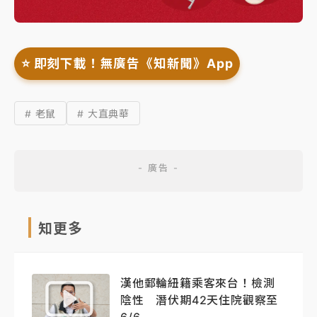
⭐️ 即刻下載！無廣告《知新聞》App
# 老鼠
# 大直典華
知更多
漢他郵輪紐籍乘客來台！檢測
陰性 潛伏期42天住院觀察至