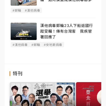
#郵輪
#漢他病毒
漢他病毒郵輪23人下船返國行
蹤受矚！傳有台灣客 我疾管
署回應了
#漢他病毒
#郵輪
#安地斯病毒
特刊