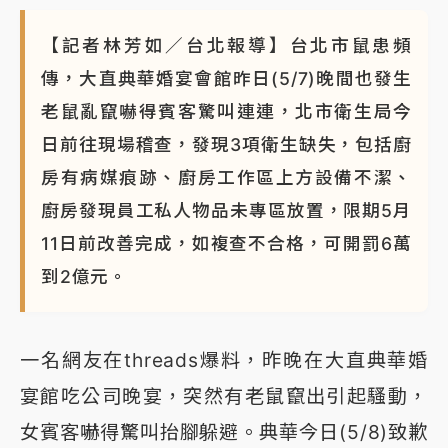
【記者林芳如／台北報導】台北市鼠患頻
傳，大直典華婚宴會館昨日(5/7)晚間也發生
老鼠亂竄嚇得賓客驚叫連連，北市衛生局今
日前往現場稽查，發現3項衛生缺失，包括廚
房有病媒痕跡、廚房工作區上方設備不潔、
廚房發現員工私人物品未專區放置，限期5月
11日前改善完成，如複查不合格，可開罰6萬
到2億元。
一名網友在threads爆料，昨晚在大直典華婚
宴館吃公司晚宴，突然有老鼠竄出引起騷動，
女賓客嚇得驚叫抬腳躲避。典華今日(5/8)致歉