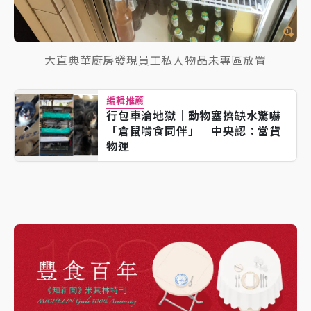
大直典華廚房發現員工私人物品未專區放置
編輯推薦
行包車淪地獄｜動物塞擠缺水驚嚇
「倉鼠啃食同伴」 中央認：當貨
物運