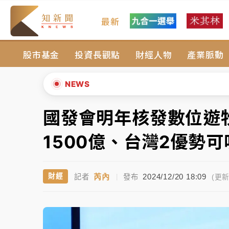
最新
中颱白海豚風雨來了！中部以北防豪雨 今晚
股市基金
投資長觀點
財經人物
產業脈動
白海豚逼近！北市水門只出不進 未移置車輛最
白海豚逼近！新北高灘地停車場下午4時強制
NEWS
父親節玩樂園！六福村今明2天「爸爸免費」 
國發會明年核發數位遊
▲
中颱白海豚環流掠北海！今明防劇烈降雨 東
▼
1500億、台灣2優勢
中颱白海豚風雨來了！中部以北防豪雨 今晚
芮內
2024/12/20 18:09
財經
記者
|
發布
白海豚逼近！北市水門只出不進 未移置車輛最
(更新 
白海豚逼近！新北高灘地停車場下午4時強制
父親節玩樂園！六福村今明2天「爸爸免費」 