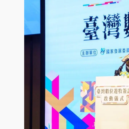
中颱白海豚環流掠北海！今明防劇烈降雨 東