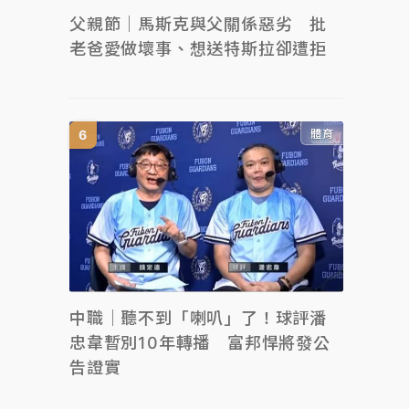
父親節｜馬斯克與父關係惡劣 批
老爸愛做壞事、想送特斯拉卻遭拒
體育
中職｜聽不到「喇叭」了！球評潘
忠韋暫別10年轉播 富邦悍將發公
告證實