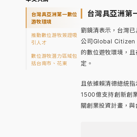
台灣具亞洲第
台灣具亞洲第一數位
游牧環境
劉鏡清表示，台灣已
推動數位游牧簽證吸
公司Global Citi
引人才
的數位遊牧環境，且
數位游牧潛力區域包
定。
括台南市、花東
且依據賴清德總統指
1500億支持創新
關創業投資計畫，與