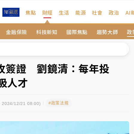
焦點
財經
生活
能源
社會
政治
AI
、明天影響最劇烈
金融保險
科技新知
國際焦點
趨勢大師
政
高罰4800＋拖吊費
拖吊 中午開放水門周邊紅黃線停車
遠雄海洋買1送1
牧簽證 劉鏡清：每年投
部高溫飆38度
可吸人才
、明天影響最劇烈
#政策法規
高罰4800＋拖吊費
2024/12/21 08:00)
拖吊 中午開放水門周邊紅黃線停車
遠雄海洋買1送1