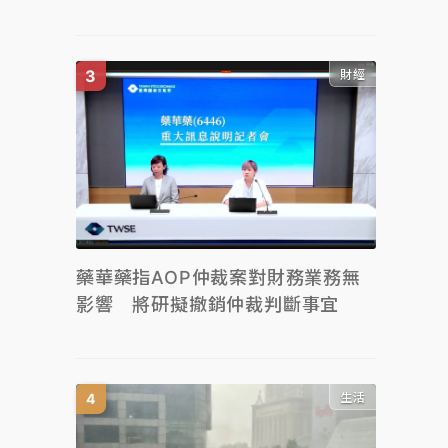
財經
藥華藥指AOP仲裁案對財務業務無
影響 將研擬撤銷仲裁判斷事宜
生活