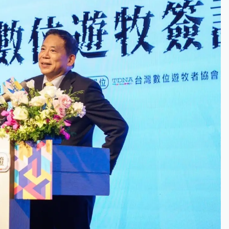
部高溫飆38度