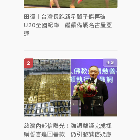
田徑｜台灣長跑新星簡子傑再破
U20全國紀錄 繼續備戰名古屋亞
運
社會
慈濟內部信曝光！強調嚴謹完成採
購誓言追回善款 仍引發誠信疑慮