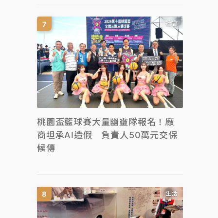
社會
桃園盃籃球賽大量幽靈隊報名！廠
商坦承AI造假 負責人50萬元交保
候傳
生活