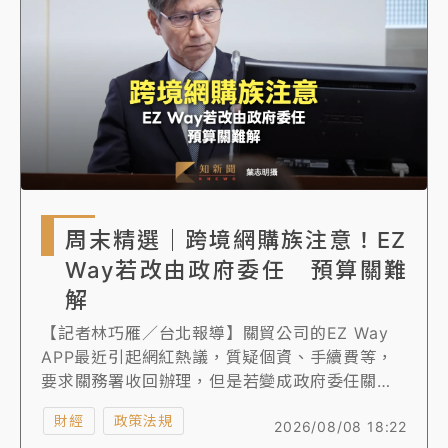
中颱白海豚進逼！台北喜來登圍籬傾倒砸傷人 民權西
路鷹架倒塌壓2車
有片｜
白海豚暴風圈逼近！新北淡水赫見龍捲風 榕樹
連根拔起
中颱白海豚風雨來了！中部以北防豪雨 今晚、明天影
響最劇烈
白海豚逼近！北市水門只出不進 未移置車輛最高罰
周末精選｜跨境網購族注意！EZ
4800＋拖吊費
Way若改由政府委任 預算關難
解
【記者林巧雁／台北報導】關貿公司的EZ Way
APP最近引起網紅熱議，質疑個資、手續費等，
要求關務署收回辦理，但是若變成政府委任關貿
要編預算，立法院連今年預算都還沒審何來財
財經
政策法規
2026/08/08 18:22
源？依法關貿公司本來就可承做此業務，政府不