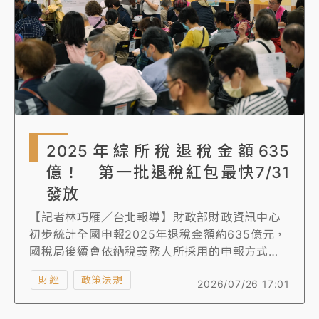
2025年綜所稅退稅金額635
億！ 第一批退稅紅包最快7/31
發放
【記者林巧雁／台北報導】財政部財政資訊中心
初步統計全國申報2025年退稅金額約635億元，
國稅局後續會依納稅義務人所採用的申報方式，
分批辦理退稅作業，綜合所得稅第一批退稅日期
財經
政策法規
2026/07/26 17:01
為7月31日。