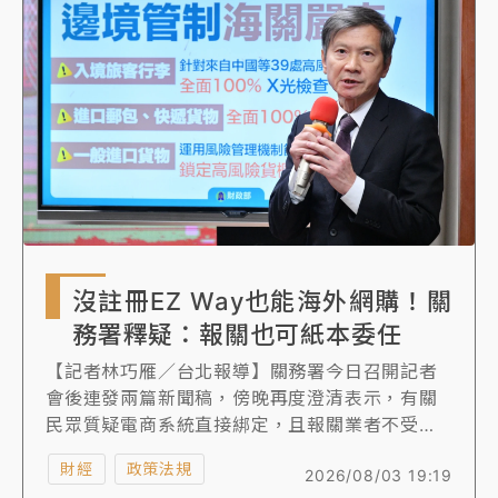
合電信等業者以警示頁提醒來避免受騙。
沒註冊EZ Way也能海外網購！關
務署釋疑：報關也可紙本委任
【記者林巧雁／台北報導】關務署今日召開記者
會後連發兩篇新聞稿，傍晚再度澄清表示，有關
民眾質疑電商系統直接綁定，且報關業者不受理
紙本委任，現行法規明定線上委任與紙本委任得
財經
政策法規
2026/08/03 19:19
擇一採行，實務上跨境電商平臺雖多預設民眾已