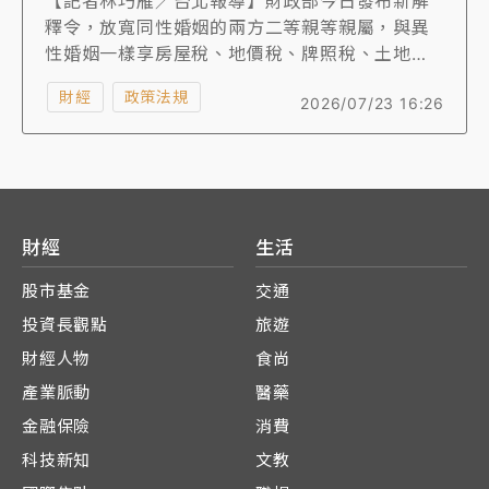
【記者林巧雁／台北報導】財政部今日發布新解
釋令，放寬同性婚姻的兩方二等親等親屬，與異
性婚姻一樣享房屋稅、地價稅、牌照稅、土地增
值稅、重購退稅等租稅優惠。賦稅署指出，統計
財經
政策法規
2026/07/23 16:26
至去年底共有1萬9368對同性婚，3萬8737人名
下的房屋或車子都有機會受惠。
財經
生活
股市基金
交通
投資長觀點
旅遊
財經人物
食尚
產業脈動
醫藥
金融保險
消費
科技新知
文教