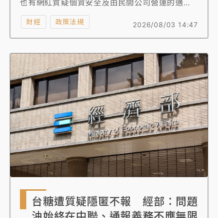
也有網紅質疑個資安全及由民間公司營運的適法
性。關務署長彭英偉今日召開記者會針對EZ Way
財經
政策法規
2026/08/03 14:47
提出3大澄清，沒有強制民眾使用EZ Way App，
除了關貿公司外，也可以用紙本委任。2018年時
因紙本委任容易被反覆使用，造成冒名及不當違
規，所以推出線上委任EZ Way。
台糖遭質疑隱匿不報 經部：問題
油始終在中聯、通報義務不應無限