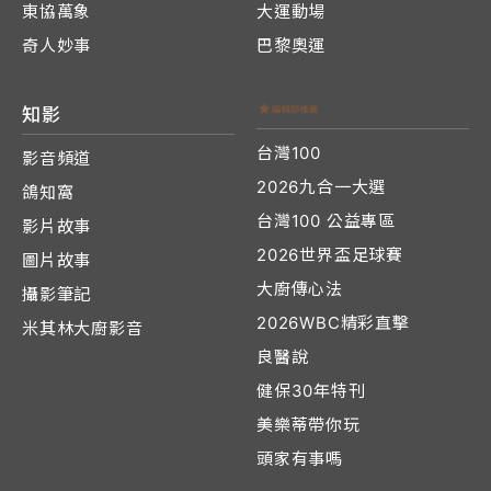
東協萬象
大運動場
奇人妙事
巴黎奧運
知影
台灣100
影音頻道
2026九合一大選
鴿知窩
台灣100 公益專區
影片故事
2026世界盃足球賽
圖片故事
大廚傳心法
攝影筆記
2026WBC精彩直擊
米其林大廚影音
良醫說
健保30年特刊
美樂蒂帶你玩
頭家有事嗎