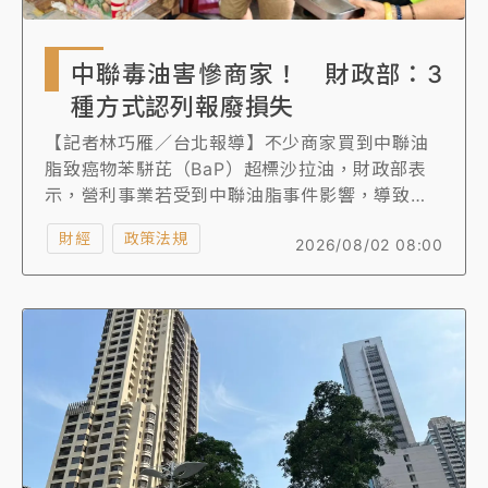
中聯毒油害慘商家！ 財政部：3
種方式認列報廢損失
【記者林巧雁／台北報導】不少商家買到中聯油
脂致癌物苯駢芘（BaP）超標沙拉油，財政部表
示，營利事業若受到中聯油脂事件影響，導致商
品或原料、物料、在製品等無法出售、加工製造
財經
政策法規
2026/08/02 08:00
而報廢，可依規定認列報廢損失。