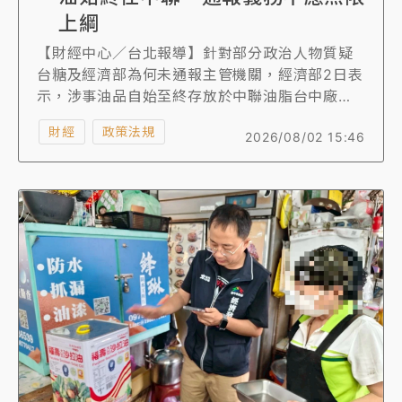
上綱
【財經中心／台北報導】針對部分政治人物質疑
台糖及經濟部為何未通報主管機關，經濟部2日表
示，涉事油品自始至終存放於中聯油脂台中廠
區，並非台糖所有，也未運送至台糖廠區，若有
財經
政策法規
2026/08/02 15:46
問題應由中聯油脂向台中市政府通報，與台糖無
涉。此外，台糖採購的是作為製造原料的粗膠原
油，並非《食品安全衛生管理法》規定的通報標
的。經濟部強調，台糖是以高於法規要求的食用
油標準檢驗製造原料，但通報義務不應無限上
綱。