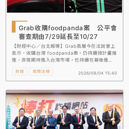
Grab收購foodpanda案 公平會
審查期由7/29延長至10/27
【財經中心／台北報導】Grab高層今在法說會上
表示，收購台灣 foodpanda案，仍持續按計畫推
進，非常期待進入台灣市場，也持續在幕後進行
各項準備工作，目前仍與台灣主管機關保持非常
財經
政策法規
2026/08/04 15:40
密切的溝通，並預期可在今年底前完成交易。公
平會於115年7月22日第1812次委員會議，Grab
與foodpanda結合案因涉及雙占市場、股權結構
對競爭之影響等諸多待評估事項，決議依法延長
審議期間60個工作日至115年10月27日。