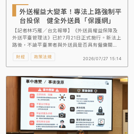
外送權益大變革！專法上路強制平
台投保 健全外送員「保護網」
【記者林巧雁／台北報導】《外送員權益保障及
外送平臺管理法》已於7月21日正式施行。新法上
路後，不論平臺業者與外送員是否具有僱傭關
係，只要雙方已成立外送服務契約，平臺業者須
財經
政策法規
2026/07/27 15:14
依勞動部公告的範圍及標準，為外送員投保團體
傷害保險及責任保險，才能安排外送員外送服
務。