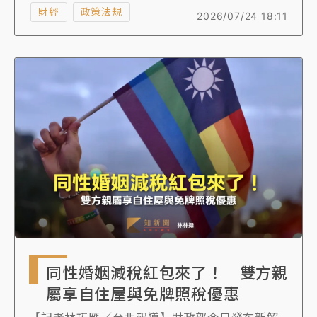
差及經常帳順差兩項量化標準，但央行淨買匯金
財經
政策法規
2026/07/24 18:11
額77億美元、約占GDP的0.8%，未達美方第三項
外匯干預標準。
同性婚姻減稅紅包來了！ 雙方親
屬享自住屋與免牌照稅優惠