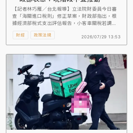
【記者林巧雁／台北報導】立法院財委員今日審
查「海關進口稅則」修正草案，財政部指出，根
據經濟部稅式支出評估報告，小客車關稅若調降
至零，稅收淨損約523億元至601億元，恐導致國
財經
政策法規
2026/07/29 13:53
產車廠及零組件廠關廠，影響產值約847.74億
元、8.26萬從業人員，且為保留對外經貿談判籌
碼，現階段不宜推動。此外，經濟部初估13項汽
車零組件關稅調降，稅收不減反增0.52億元。