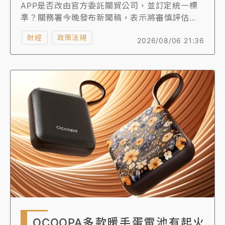
APP是否改由官方委託關貿公司，並訂定統一標
準？關務署今晚發布新聞稿，表示將審慎評估研
議，並於3個月內提出檢討報告。針對EZ Way疑
財經
政策法規
2026/08/06 21:36
慮，關務署周一緊急召開記者會澄清，此為本周
第三篇說明稿。
OCOOPA多款暖手蛋電池有起火