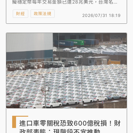
擬穩定幣每年交易金額已達28兆美元，台灣名列
全球第12大貿易國，一年貿易額6400億美元，全
財經
政策法規
2026/07/31 18:19
世界虛擬資產流動量等於40幾個台灣大的企業。
與談人均認為，台灣虛擬資產市場已進入制度化
新階段，金融機構宜及早布局、搶占先機。
進口車零關稅恐致600億稅損！財
政部表態：現階段不宜推動