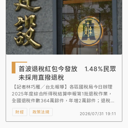
首波退稅紅包今發放 1.48%民眾
未採用直撥退稅
【記者林巧雁／台北報導】各區國稅局今日辦理
2025年度綜合所得稅結算申報第1批退稅作業，
全國退稅件數364萬餘件，年增2萬餘件；退稅金
額為610億餘元，金額年增25億餘元。今年3批退
財經
政策法規
2026/07/31 19:11
稅日期分別為7月31日、10月30日及明年1月20
日。