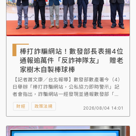
棒打詐騙網站！數發部長表揚4位
通報逾萬件「反詐神隊友」 贈老
家樹木自製棒球棒
【記者蕭文康／台北報導】數發部數產署今（4）
日舉辦「棒打詐騙網站，公私協力即時警示」記
者會指出，詐騙網站一經發現並通報數發部「網
路詐騙通報查詢網」後，會透過行政處分流程進
財經
政策法規
2026/08/04 14:01
行封鎖，但視案件複雜度有不同期間的空窗期，
例如詐騙網站假冒成購物網站或是付費頁面，騙
取民眾輸入個資與轉帳付費資訊，在完成封鎖程
序前可能仍有不知情的民眾遭詐騙，即日起則聯