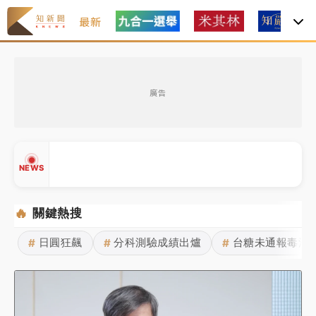
最新
油價持續凍漲！ 中油宣布下周一汽柴油價格維持不變
廣告
中颱白海豚進逼！台北喜來登圍籬傾倒砸傷人 民權西
路鷹架倒塌壓2車
有片｜
白海豚暴風圈逼近！新北淡水赫見龍捲風 榕樹
NEWS
連根拔起
中颱白海豚風雨來了！中部以北防豪雨 今晚、明天影
🔥
關鍵熱搜
響最劇烈
日圓狂飆
分科測驗成績出爐
台糖未通報毒油
#
#
#
白海豚逼近！北市水門只出不進 未移置車輛最高罰
▲
4800＋拖吊費
▼
油價持續凍漲！ 中油宣布下周一汽柴油價格維持不變