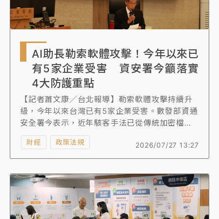
AI助長勒索軟體攻擊！今年以來已
有5家企業受害 資安署今籲落實
4大防護重點
【記者蕭文康／台北報導】勒索軟體攻擊持續升
級，今年以來台灣已有5家企業受害。數發部資通
安全署今表示，近年駭客手法已從傳統加密檔案
勒索，演變為結合竊取機敏資料、威脅公開外洩
財經
政策法規
2026/07/27 13:27
的雙重勒索模式，加上生成式AI技術助長攻擊自
動化與精準化，使全球攻擊事件快速增加。資安
署提4大防護重點呼籲民眾、企業與機關日常應落
實系統備份、保持軟體更新、強化帳密安全並防
範社交工程攻擊，並建議受害者切勿支付贖金，
透過建立正確資安觀念與落實日常防護，有效降
低攻擊衝擊。