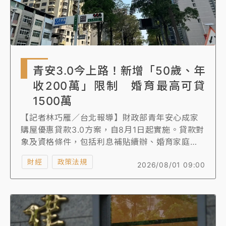
青安3.0今上路！新增「50歲、年
收200萬」限制 婚育最高可貸
1500萬
【記者林巧雁／台北報導】財政部青年安心成家
購屋優惠貸款3.0方案，自8月1日起實施。貸款對
象及資格條件，包括利息補貼續辦、婚育家庭貸
款額度由一般對象最高額度1000萬元，增加新婚
財經
政策法規
2026/08/01 09:00
家庭額度最高1200萬元，與育有未成年子女家庭
額度最高1500萬元、新增年齡上限50歲、所得上
限200萬及房屋總價等申貸資格條件，並延續一
生限貸一次規定。