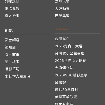
熱搜話題
野球天地
東協萬象
大運動場
奇人妙事
巴黎奧運
知影
台灣100
影音頻道
2026九合一大選
鴿知窩
台灣100 公益專區
影片故事
2026世界盃足球賽
圖片故事
大廚傳心法
攝影筆記
2026WBC精彩直擊
米其林大廚影音
良醫說
健保30年特刊
美樂蒂帶你玩
頭家有事嗎