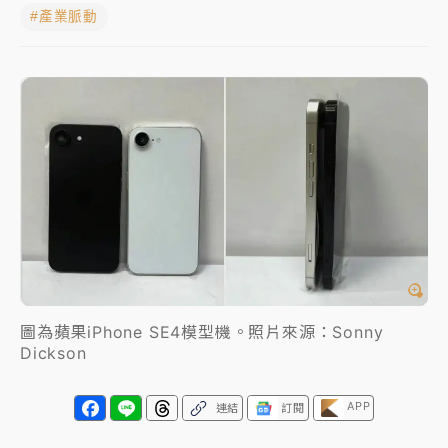
#產業脈動
女律師陳昱瑄詐慈濟10億！黃金158kg遭查扣畫面曝光
暑假過三周才推「E宿新北打卡趣」！抽獎程序複雜 觀
旅局回應了
中信慈善基金會想增加董事人數！辜仲諒向法院聲請遭
駁 理由曝光
故宮《龍藏經》特展第2檔！今線上預約開賣一度塞車
周六起展出延長至晚上7時
台東農業處長涉圖利渡假村！東檢抗告成功 今重開羈
押庭
圖為蘋果iPhone SE4模型機。照片來源：Sonny
父親節泡湯了！中颱白海豚雨彈轟3天 「紅到發紫」降
Dickson
雨熱區曝
APP
連結
訂閱