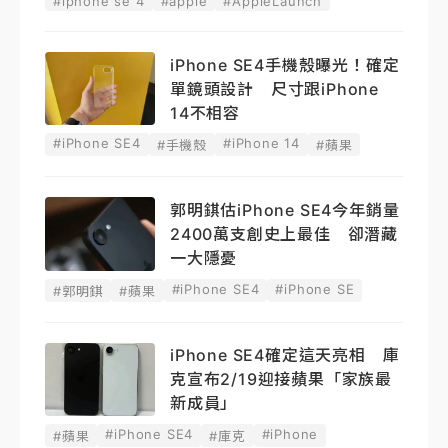
#iphone se 4
#apple
#AppleLaunch
iPhone SE4手機殼曝光！確定
單鏡頭設計 尺寸跟iPhone
14不相容
#iPhone SE4
#iPhone 14
#手機殼
#蘋果
郭明錤估iPhone SE4今年銷量
2400萬支創史上最佳 卻潛藏
一大隱憂
#iPhone SE4
#iPhone SE
#郭明錤
#蘋果
iPhone SE4確定這天亮相 庫
克宣布2/19迎接蘋果「家族最
新成員」
#iPhone SE4
#iPhone
#蘋果
#庫克