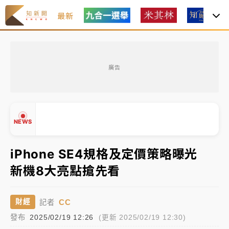
最新
女律師陳昱瑄詐慈濟10億！黃金158kg遭查扣畫面曝光
廣告
暑假過三周才推「E宿新北打卡趣」！抽獎程序複雜 觀
旅局回應了
中信慈善基金會想增加董事人數！辜仲諒向法院聲請遭
NEWS
駁 理由曝光
故宮《龍藏經》特展第2檔！今線上預約開賣一度塞車
iPhone SE4規格及定價策略曝光
周六起展出延長至晚上7時
新機8大亮點搶先看
台東農業處長涉圖利渡假村！東檢抗告成功 今重開羈
▲
▼
押庭
CC
財經
記者
父親節泡湯了！中颱白海豚雨彈轟3天 「紅到發紫」降
發布
2025/02/19 12:26
(更新 2025/02/19 12:30)
雨熱區曝