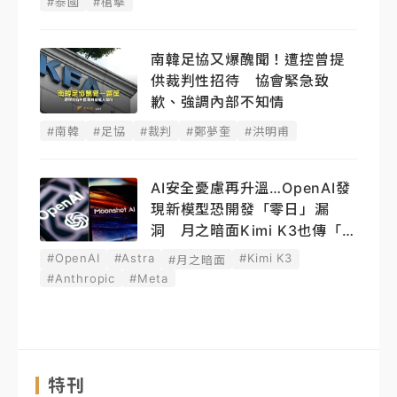
#泰國
#槍擊
南韓足協又爆醜聞！遭控曾提
供裁判性招待 協會緊急致
歉、強調內部不知情
#南韓
#足協
#裁判
#鄭夢奎
#洪明甫
AI安全憂慮再升溫…OpenAI發
現新模型恐開發「零日」漏
洞 月之暗面Kimi K3也傳「越
獄」
#OpenAI
#Astra
#Kimi K3
#月之暗面
#Anthropic
#Meta
特刊