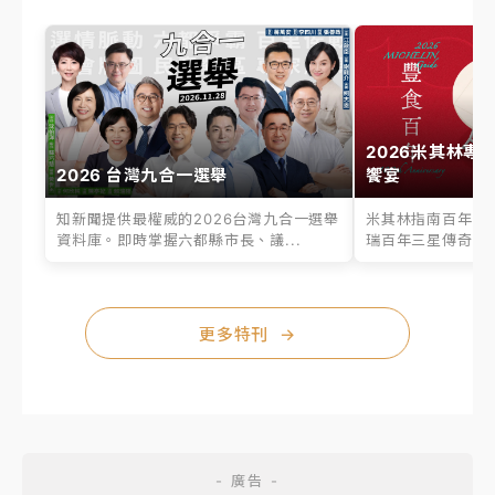
2026米其林專
2026 台灣九合一選舉
饗宴
知新聞提供最權威的2026台灣九合一選舉
米其林指南百年之
資料庫。即時掌握六都縣市長、議...
瑞百年三星傳奇、台
更多特刊
→