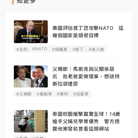
知更多
美國評估普丁恐攻擊NATO 這
幾個國家是頭號目標
#NATO
#北約
#俄羅斯
#普丁
#無人機
父親節｜馬斯克與父關係惡
劣 批老爸愛做壞事、想送特
斯拉卻遭拒
#父親節
#電動車
#賓利
#吉普車
泰國校園槍擊震驚全球！14歲
槍手父稱兒學業優秀 警方透
露他案發前曾看這類網站