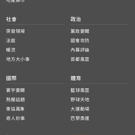
地產房市
社會
政治
突發現場
黨政要聞
法庭
國會攻防
暖流
內幕評論
地方大小事
首都風雲
國際
體育
寰宇要聞
籃球風雲
熱搜話題
野球天地
東協萬象
大運動場
奇人妙事
巴黎奧運