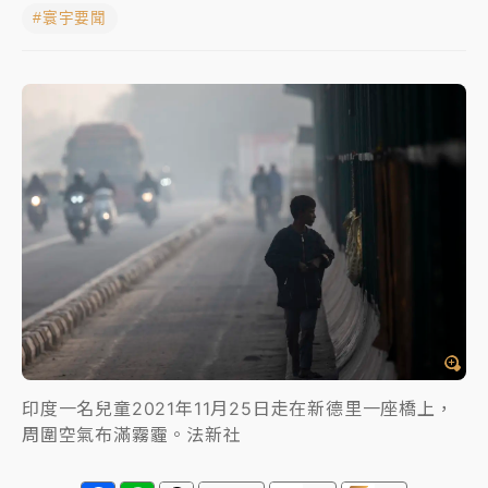
#寰宇要聞
中颱白海豚進逼！台北喜來登圍籬傾倒砸傷人 民權西
路鷹架倒塌壓2車
有片｜
白海豚暴風圈逼近！新北淡水赫見龍捲風 榕樹
連根拔起
中颱白海豚風雨來了！中部以北防豪雨 今晚、明天影
響最劇烈
白海豚逼近！北市水門只出不進 未移置車輛最高罰
4800＋拖吊費
印度一名兒童2021年11月25日走在新德里一座橋上，
周圍空氣布滿霧霾。法新社