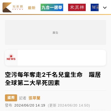
最新
油價持續凍漲！ 中油宣布下周一汽柴油價格維持不變
廣告
中颱白海豚進逼！台北喜來登圍籬傾倒砸傷人 民權西
路鷹架倒塌壓2車
有片｜
白海豚暴風圈逼近！新北淡水赫見龍捲風 榕樹
NEWS
連根拔起
中颱白海豚風雨來了！中部以北防豪雨 今晚、明天影
空污每年奪走2千名兒童生命 躍居
響最劇烈
全球第二大早死因素
白海豚逼近！北市水門只出不進 未移置車輛最高罰
▲
4800＋拖吊費
▼
張翠蘭
國際
記者
油價持續凍漲！ 中油宣布下周一汽柴油價格維持不變
發布
2024/06/20 14:19
(更新 2024/06/20 14:50)