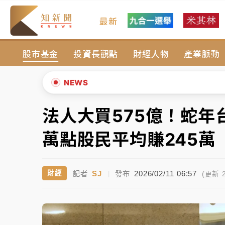
最新
女律師陳昱瑄詐慈濟10億！黃金158kg遭查
股市基金
投資長觀點
財經人物
產業脈動
暑假過三周才推「E宿新北打卡趣」！抽獎程
中信慈善基金會想增加董事人數！辜仲諒向法
NEWS
故宮《龍藏經》特展第2檔！今線上預約開賣
法人大買575億！蛇年
▲
台東農業處長涉圖利渡假村！東檢抗告成功 
▼
萬點股民平均賺245萬
父親節泡湯了！中颱白海豚雨彈轟3天 「紅
SJ
2026/02/11 06:57
財經
記者
|
發布
女律師陳昱瑄詐慈濟10億！黃金158kg遭查
(更新 2
暑假過三周才推「E宿新北打卡趣」！抽獎程
中信慈善基金會想增加董事人數！辜仲諒向法