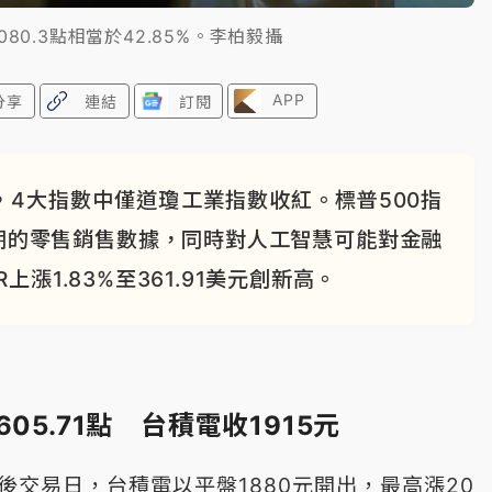
80.3點相當於42.85%。李柏毅攝
APP
分享
連結
訂閱
4大指數中僅道瓊工業指數收紅。標普500指
期的零售銷售數據，同時對人工智慧可能對金融
漲1.83%至361.91美元創新高。
05.71點 台積電收1915元
後交易日，台積電以平盤1880元開出，最高漲20