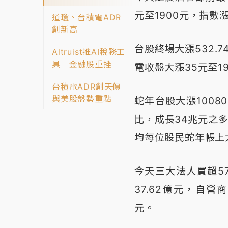
元至1900元，指數漲
道瓊、台積電ADR
創新高
台股終場大漲532.74
Altruist推AI稅務工
具 金融股重挫
電收盤大漲35元至1
台積電ADR創天價
與美股盤勢重點
蛇年台股大漲10080
比，成長34兆元之多
均每位股民蛇年帳上
今天三大法人買超57
37.62億元，自營
元。