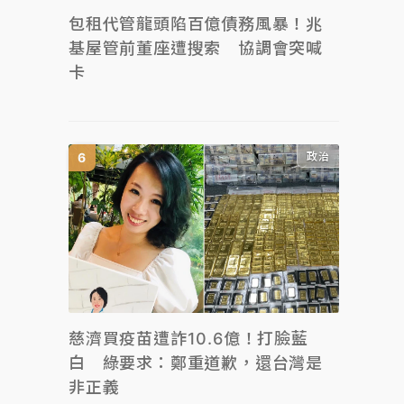
包租代管龍頭陷百億債務風暴！兆
基屋管前董座遭搜索 協調會突喊
卡
政治
慈濟買疫苗遭詐10.6億！打臉藍
白 綠要求：鄭重道歉，還台灣是
非正義