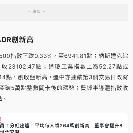
DR創新高
0指數下跌0.33%，至6941.81點；納斯達克綜
收23102.47點；道瓊工業指數上漲52.27點或
88.14點，創收盤新高，盤中亦連續第3個交易日改寫
突破5萬點整數關卡後的漲勢；費城半導體指數收
3點。
薦
員工分紅出爐！平均每人領264萬創新高 董事會擢升8
世代交替