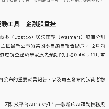
寫新天價！道瓊創新高，金融股倒一片。圖為紐約證交所外觀。
推AI稅務工具 金融股重挫
多（Costco）與沃爾瑪（Walmart）股價分別
8%，主因最新公布的美國零售銷售報告顯示，12月消
道瓊調查經濟學家原先預期的月增0.4%；11月零
。
將公布的重要就業報告，以及周五發布的消費者物
因科技平台Altruist推出一款新的AI驅動稅務規