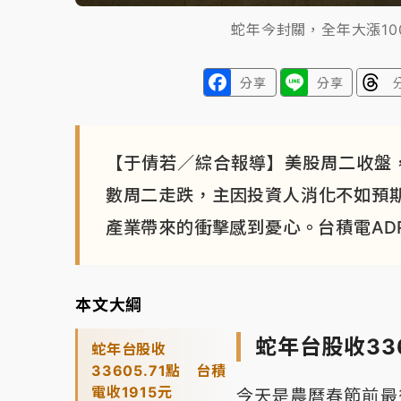
蛇年今封關，全年大漲100
分享
分享
【于倩若／綜合報導】美股周二收盤，
數周二走跌，主因投資人消化不如預
產業帶來的衝擊感到憂心。台積電ADR上
本文大綱
蛇年台股收336
蛇年台股收
33605.71點 台積
電收1915元
今天是農曆春節前最