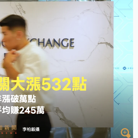
一度塞車 周六起展出延長至晚上7時
今重開羈押庭
到發紫」降雨熱區曝