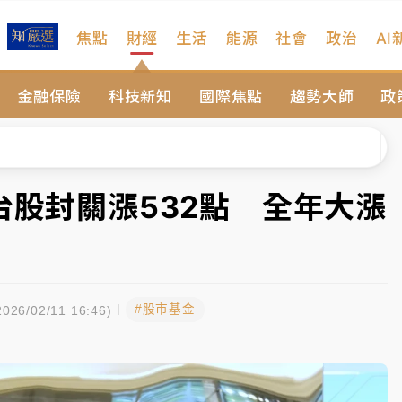
焦點
財經
生活
能源
社會
政治
AI
扣畫面曝光
金融保險
科技新知
國際焦點
趨勢大師
政
序複雜 觀旅局回應了
院聲請遭駁 理由曝光
一度塞車 周六起展出延長至晚上7時
台股封關漲532點 全年大漲
今重開羈押庭
到發紫」降雨熱區曝
#股市基金
扣畫面曝光
026/02/11 16:46)
序複雜 觀旅局回應了
院聲請遭駁 理由曝光