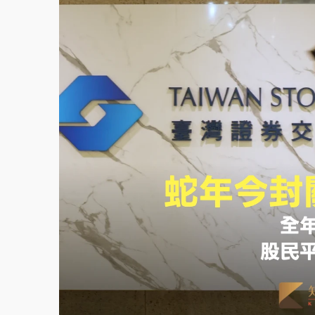
故宮《龍藏經》特展第2檔！今線上預約開賣
台東農業處長涉圖利渡假村！東檢抗告成功 
父親節泡湯了！中颱白海豚雨彈轟3天 「紅