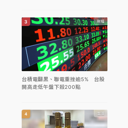
財經
台積電翻黑、聯電重挫逾5% 台股
開高走低午盤下殺200點
生活