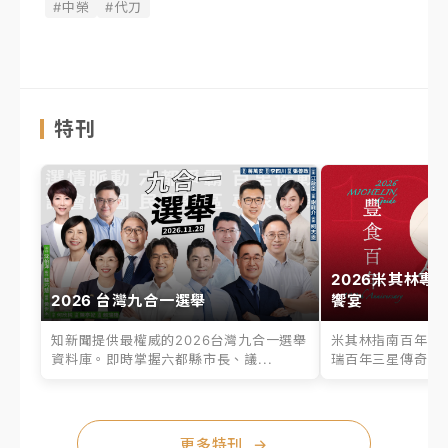
#中榮
#代刀
特刊
2026米其林專
2026 台灣九合一選舉
饗宴
知新聞提供最權威的2026台灣九合一選舉
米其林指南百年之
資料庫。即時掌握六都縣市長、議...
瑞百年三星傳奇、台
更多特刊
→