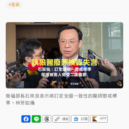
#醫藥
日職｜
林安可狀態正好卻因左膝疼痛下二軍 日媒感嘆
「好事多磨」
韓股最壞時期已過？大摩估去槓桿完成逾半 波動率降
至2個月低
「白海豚」雨炸新北！通報109件災情 侯友宜揭這類災
損最多
白海豚挾豪雨狂炸新北！時雨量破百毫米 水塔、雨棚
砸落毀車
衛福部長石崇良表示將訂定全國一致性的醫師懲戒標
準。林芳如攝
APP
連結
訂閱