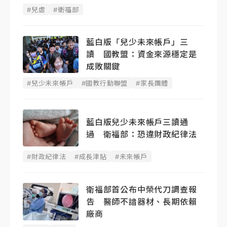
#兒虐
#衛福部
藍白版「兒少未來帳戶」三
讀 國教盟：資金來源穩定是
成敗關鍵
#兒少未來帳戶
#國教行動聯盟
#家長團體
藍白版兒少未來帳戶三讀通
過 衛福部：恐違財政紀律法
#財政紀律法
#成長津貼
#未來帳戶
衛福部首公布中榮代刀調查報
告 醫師不諳器材、長期依賴
廠商