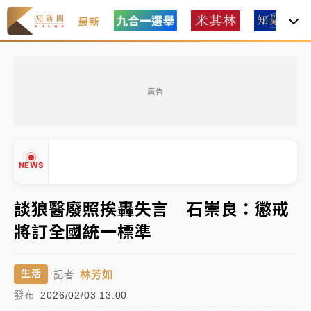
最新
金控第2季海外曝險破31兆創高 日本年增45%居冠
廣告
日職｜
林安可狀態正好卻因左膝疼痛下二軍 日媒感嘆
「好事多磨」
韓股最壞時期已過？大摩估去槓桿完成逾半 波動率降
NEWS
至2個月低
「白海豚」雨炸新北！通報109件災情 侯友宜揭這類災
談狼醫廢照挨轟失言 石崇良：懲戒
損最多
將訂全國統一標準
▲
白海豚挾豪雨狂炸新北！時雨量破百毫米 水塔、雨棚
▼
砸落毀車
林芳如
生活
記者
發布
2026/02/03 13:00
金控第2季海外曝險破31兆創高 日本年增45%居冠