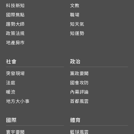
科技新知
文教
國際焦點
職場
趨勢大師
知天氣
政策法規
知運勢
地產房市
社會
政治
突發現場
黨政要聞
法庭
國會攻防
暖流
內幕評論
地方大小事
首都風雲
國際
體育
寰宇要聞
籃球風雲