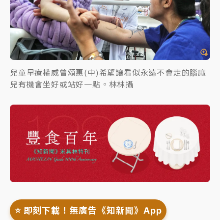
兒童早療權威曾頌惠(中)希望讓看似永遠不會走的腦麻
兒有機會坐好或站好一點。林林攝
⭐️ 即刻下載！無廣告《知新聞》App