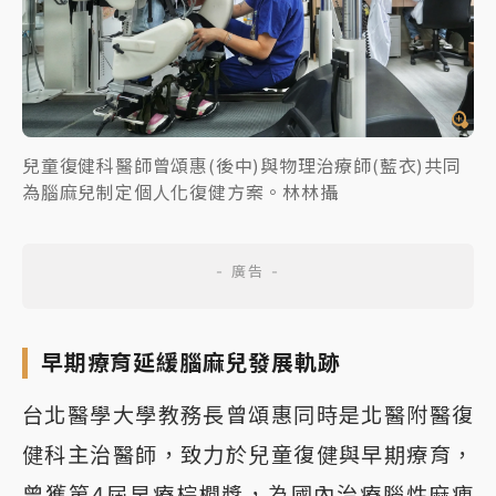
兒童復健科醫師曾頌惠(後中)與物理治療師(藍衣)共同
為腦麻兒制定個人化復健方案。林林攝
早期療育延緩腦麻兒發展軌跡
台北醫學大學教務長曾頌惠同時是北醫附醫復
健科主治醫師，致力於兒童復健與早期療育，
曾獲第4屆早療棕櫚獎，為國內治療腦性麻痺