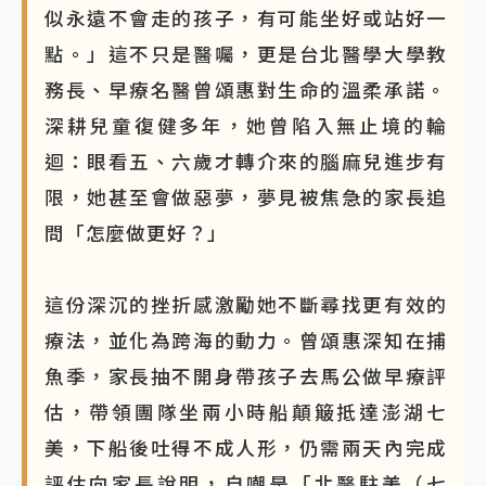
似永遠不會走的孩子，有可能坐好或站好一
點。」這不只是醫囑，更是台北醫學大學教
務長、早療名醫曾頌惠對生命的溫柔承諾。
深耕兒童復健多年，她曾陷入無止境的輪
迴：眼看五、六歲才轉介來的腦麻兒進步有
限，她甚至會做惡夢，夢見被焦急的家長追
問「怎麼做更好？」
這份深沉的挫折感激勵她不斷尋找更有效的
療法，並化為跨海的動力。曾頌惠深知在捕
魚季，家長抽不開身帶孩子去馬公做早療評
估，帶領團隊坐兩小時船顛簸抵達澎湖七
美，下船後吐得不成人形，仍需兩天內完成
評估向家長說明，自嘲是「北醫駐美（七