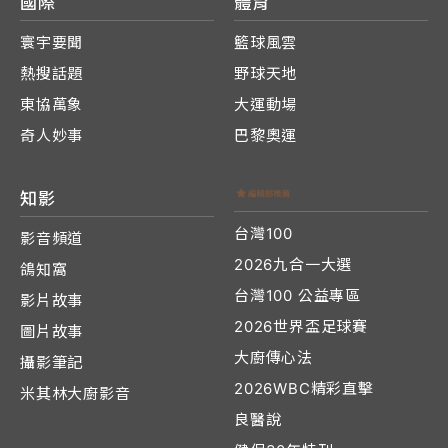
國際
體育
寰宇要聞
籃球風雲
熱搜話題
野球天地
東協萬象
大運動場
奇人妙事
巴黎奧運
知影
台灣100
影音頻道
2026九合一大選
鴿知窩
台灣100 公益專區
影片故事
2026世界盃足球賽
圖片故事
大廚傳心法
攝影筆記
2026WBC精彩直擊
米其林大廚影音
良醫說