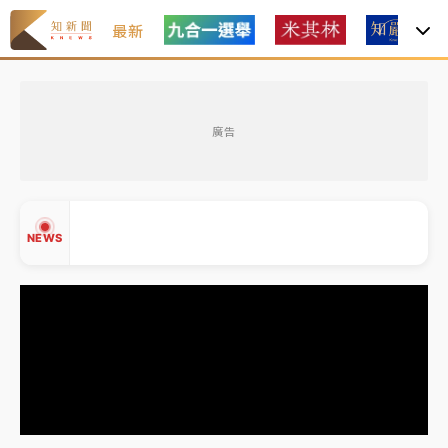
最新
金控第2季海外曝險破31兆創高 日本年增45%居冠
廣告
日職｜
林安可狀態正好卻因左膝疼痛下二軍 日媒感嘆
「好事多磨」
韓股最壞時期已過？大摩估去槓桿完成逾半 波動率降
NEWS
至2個月低
「白海豚」雨炸新北！通報109件災情 侯友宜揭這類災
損最多
白海豚挾豪雨狂炸新北！時雨量破百毫米 水塔、雨棚
▲
砸落毀車
▼
金控第2季海外曝險破31兆創高 日本年增45%居冠