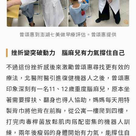
曾頌惠到澎湖七美做早療評估。曾頌惠提供
挫折變突破動力 腦麻兒有力氣撐住自己
不過這份挫折感後來激勵曾頌惠尋找更有效的
療法，北醫附醫引進復健機器人之後，曾頌惠
印象深刻有一名11、12歲重度腦麻兒，原本坐
著需要撐扶、翻身也得人協助，媽媽每天用特
製背巾將他背在前胸，從公寓一樓爬到四樓，
打完肉毒桿菌放鬆肌肉搭配密集的機器人訓
練，兩年後瘦弱的身體開始有力氣，能撐住自