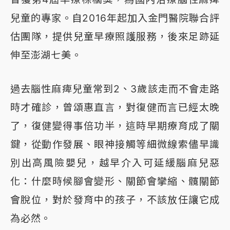
兒童的專家。自2016年起加入金門醫院聯合評
估團隊，提供兒童早療照護服務，後來足跡延
伸至澎湖七美。
過去腦性麻痺兒童常到2、3歲該走而不會走路
時才確診，曾頌惠直言，對復健而言已經太晚
了，復健變得事倍功半，這時早期療育成了關
鍵，從動作發展、眼神接觸等細微線索儘早識
別出高風險嬰兒，越早介入可延緩腦麻兒惡
化：什麼時候腳會變形、關節會攣縮、髖關節
會脫位，對於發育中的孩子，不該放任讓它成
為必然。