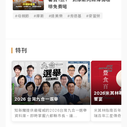
啡免費喝
#母親節
#摩斯
#達美樂
#肯德基
#麥當勞
特刊
2026米其林專
2026 台灣九合一選舉
饗宴
知新聞提供最權威的2026台灣九合一選舉
米其林指南百年之
資料庫。即時掌握六都縣市長、議...
瑞百年三星傳奇、台