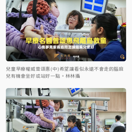
兒童早療權威曾頌惠(中)希望讓看似永遠不會走的腦麻
兒有機會坐好或站好一點。林林攝