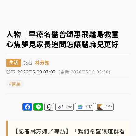
日職｜
林安可狀態正好卻因左膝疼痛下二軍 日媒感嘆
「好事多磨」
韓股最壞時期已過？大摩估去槓桿完成逾半 波動率降
人物｜早療名醫曾頌惠飛離島救童
至2個月低
心焦夢見家長追問怎讓腦麻兒更好
「白海豚」雨炸新北！通報109件災情 侯友宜揭這類災
損最多
林芳如
生活
記者
白海豚挾豪雨狂炸新北！時雨量破百毫米 水塔、雨棚
發布
2026/05/09 07:05
(更新 2026/05/10 09:50)
砸落毀車
#醫藥
APP
連結
訂閱
【記者林芳如／專訪】「我們希望讓這群看