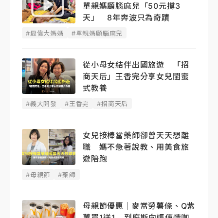
單親媽顧腦麻兒「50元撐3
天」 8年奔波只為奇蹟
#最偉大媽媽
#單親媽顧腦麻兒
從小母女結伴出國旅遊 「招
商天后」王香完分享女兒閨蜜
式教養
#義大開發
#王香完
#招商天后
女兒接棒當藥師卻曾天天想離
職 媽不急著說教、用美食旅
遊陪跑
#母親節
#藥師
母親節優惠｜麥當勞薯條、Q紫
薯買1送1 到摩斯向媽傳情咖