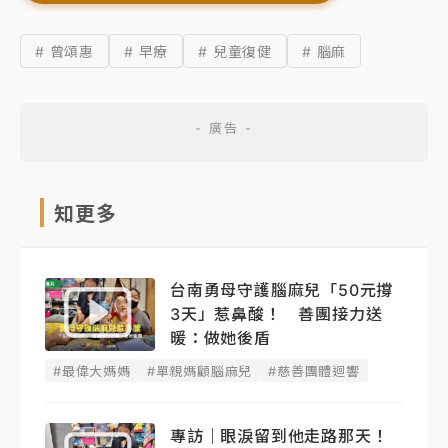
# 曾頌惠
# 早療
# 兒童復健
# 腦麻
知更多
台南勇母守護腦麻兒「50元撐
3天」惹鼻酸！ 善團接力送
暖：做她後盾
#最偉大媽媽
#單親媽顧腦麻兒
#慈善團體迴響
專訪｜眼淚留到他走路那天！