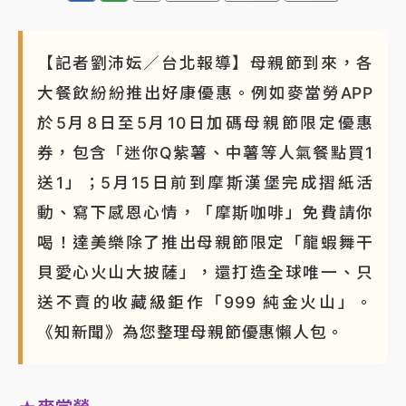
【記者劉沛妘／台北報導】母親節到來，各
大餐飲紛紛推出好康優惠。例如麥當勞APP
於5月8日至5月10日加碼母親節限定優惠
券，包含「迷你Q紫薯、中薯等人氣餐點買1
送1」；5月15日前到摩斯漢堡完成摺紙活
動、寫下感恩心情，「摩斯咖啡」免費請你
喝！達美樂除了推出母親節限定「龍蝦舞干
貝愛心火山大披薩」，還打造全球唯一、只
送不賣的收藏級鉅作「999 純金火山」。
《知新聞》為您整理母親節優惠懶人包。