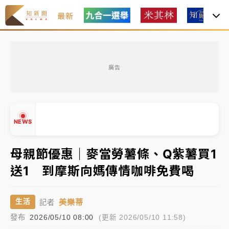
最新
女律師陳昱瑄詐慈濟10億！黃金158kg遭查扣畫面曝光
廣告
暑假過三周才推「E宿新北打卡趣」！抽獎程序複雜 觀
旅局回應了
中信慈善基金會想增加董事人數！辜仲諒向法院聲請遭
NEWS
駁 理由曝光
故宮《龍藏經》特展第2檔！今線上預約開賣一度塞車
母親節優惠｜麥當勞薯條、Q紫薯買1
周六起展出延長至晚上7時
送1 到摩斯向媽傳情咖啡免費喝
台東農業處長涉圖利渡假村！東檢抗告成功 今重開羈
▲
押庭
▼
美樂蒂
生活
記者
父親節泡湯了！中颱白海豚雨彈轟3天 「紅到發紫」降
發布
2026/05/10 08:00
(更新 2026/05/10 11:58)
雨熱區曝