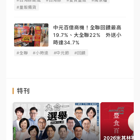
#白海豚颱風
#白海豚
#愛買量販
#萬家福
#量販備貨
中元百億商機！全聯回饋最高
19.7%、大全聯22% 外送小
時達34.7%
#全聯
#小時達
#中元節
#回饋
特刊
2026米其林專