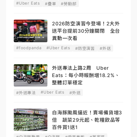
#Uber Eats
#疊單
#勞動部
2026防空演習今登場！2大外
送平台提前30分鐘關閉 全台
異動一次看
#foodpanda
#Uber Eats
#防空演習
#外送
外送專法上路2周 Uber
Eats：每小時報酬增18.2%、
整體訂單穩定
#Uber Eats
#外送專法
#外送
白海豚颱風逼近！賣場備貨增3
倍 蔬菜29元起、乾糧飲品等
百件買1送1