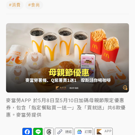
#消費
#食尚
女律師陳昱瑄詐慈濟10億！黃金158kg遭查扣畫面曝光
暑假過三周才推「E宿新北打卡趣」！抽獎程序複雜 觀
旅局回應了
中信慈善基金會想增加董事人數！辜仲諒向法院聲請遭
駁 理由曝光
故宮《龍藏經》特展第2檔！今線上預約開賣一度塞車
周六起展出延長至晚上7時
台東農業處長涉圖利渡假村！東檢抗告成功 今重開羈
押庭
麥當勞APP 於5月8日至5月10日加碼母親節限定優惠
父親節泡湯了！中颱白海豚雨彈轟3天 「紅到發紫」降
券，包含「指定餐點買一送一」及「買就送」共6款優
雨熱區曝
惠。麥當勞提供
APP
連結
訂閱