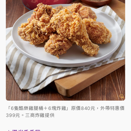
「6隻酷樂雞腿桶＋6塊炸雞」原價840元，外帶特惠價
399元。三商炸雞提供