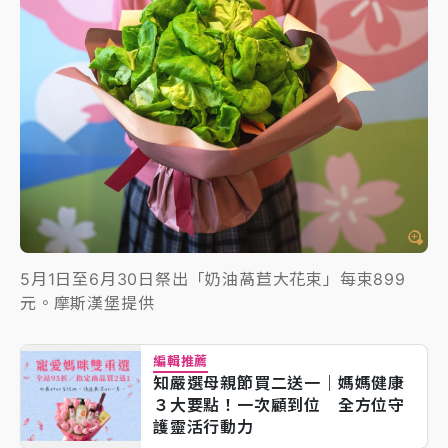
5月1日至6月30日祭出「奶油萵苣大花束」每束899
元。摩斯漢堡提供
編輯推薦
知嚴選母親節買二送一｜媽媽健康
３大要點！一次顧到位 全方位守
護靈活行動力