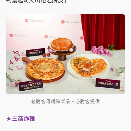
蜊濃起司火山熔岩餅皮」。
必勝客母親節新品。必勝客提供
★三商炸雞