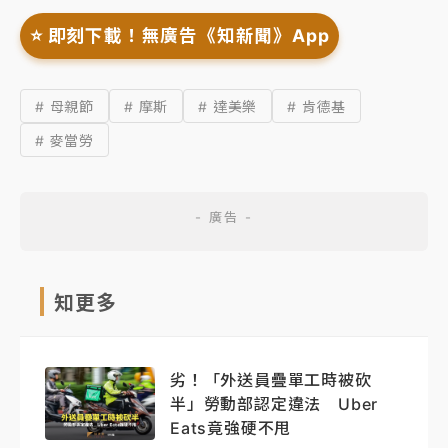
⭐️ 即刻下載！無廣告《知新聞》App
# 母親節
# 摩斯
# 達美樂
# 肯德基
# 麥當勞
知更多
劣！「外送員疊單工時被砍
半」勞動部認定違法 Uber
Eats竟強硬不甩