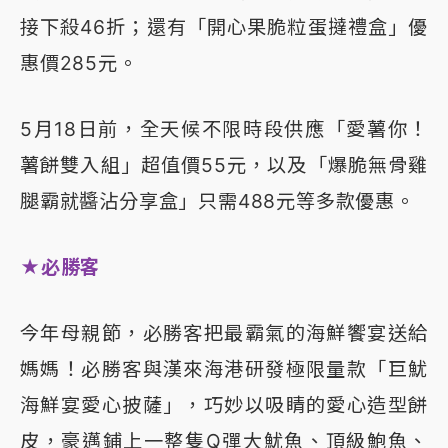
接下殺46折；還有「開心果脆粒蛋撻禮盒」優
惠價285元。
5月18日前，全天候不限時段供應「愛薯你！
薯餅雙入組」超值價55元，以及「爆脆無骨雞
腿霸就醬沾分享盒」只需488元等多款優惠。
★必勝客
今年母親節，必勝客把最霸氣的海鮮饗宴送給
媽媽！必勝客與漢來海港研發極限量款「巨魷
海鮮宴愛心披薩」，巧妙以吸睛的愛心造型餅
皮，豪邁鋪上一整隻Q彈大魷魚、頂級鮑魚、