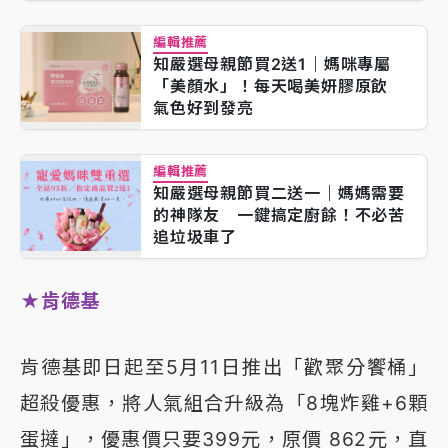
編輯推薦
知嚴選母親節買2送1｜媽咪專屬
「美顏水」！每天喝美妍膠原飲
氣色好到發亮
編輯推薦
知嚴選母親節買二送一｜媽媽需要
的神隊友 一鍵搞定廚餘！不必苦
追垃圾車了
★肯德基
肯德基即日起至5月11日推出「歡聚分饗桶」
超殺優惠，將人氣組合升級為「8塊炸雞+6顆
蛋撻」，優惠價只要399元，原價 862元，直