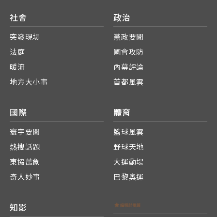
社會
政治
突發現場
黨政要聞
法庭
國會攻防
暖流
內幕評論
地方大小事
首都風雲
國際
體育
寰宇要聞
籃球風雲
熱搜話題
野球天地
東協萬象
大運動場
奇人妙事
巴黎奧運
知影