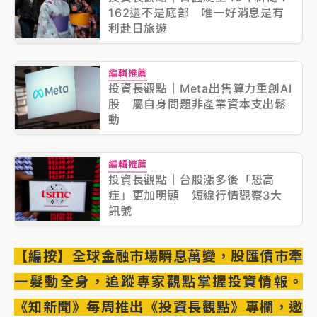
162還不是底部 唯一好消息是有
利赴日旅遊
編輯推薦
投資長觀點｜Meta出售算力重創AI
股 屬自身問題非產業資本支出鬆
動
編輯推薦
投資長觀點｜台股漲多後「恐高
症」更加明顯 短線行情觀察3大
訊號
【編按】全球金融市場瞬息萬變，股匯債市牽
一髮動全身，追蹤專家觀點掌握投資情報。
《知新聞》每周推出《投資長觀點》專欄，邀