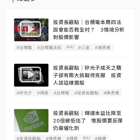
投資長觀點｜台積電本周四法
說會能否救全村？ 3情境分析
對股價影響
#AI
#台積電
#台積電法說
#三星
#陳彥甫
投資長觀點｜矽光子成天之驕
子卻有兩大挑戰待克服 投資
人該這樣選股
#矽光子
#輝達
#台積電
#投資長觀點
#陳彥甫
投資長觀點｜輝達本益比降至
20倍被低估了 惟股價要反彈
仍需催化劑
#AI
#投資長觀點
#陳彥甫
#輝達
#股價