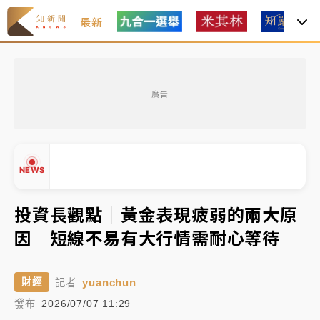
最新
女律師陳昱瑄詐慈濟10億！黃金158kg遭查扣畫面曝光
廣告
暑假過三周才推「E宿新北打卡趣」！抽獎程序複雜 觀
旅局回應了
中信慈善基金會想增加董事人數！辜仲諒向法院聲請遭
NEWS
駁 理由曝光
故宮《龍藏經》特展第2檔！今線上預約開賣一度塞車
投資長觀點｜黃金表現疲弱的兩大原
周六起展出延長至晚上7時
因 短線不易有大行情需耐心等待
台東農業處長涉圖利渡假村！東檢抗告成功 今重開羈
▲
押庭
▼
yuanchun
財經
記者
父親節泡湯了！中颱白海豚雨彈轟3天 「紅到發紫」降
發布
2026/07/07 11:29
雨熱區曝