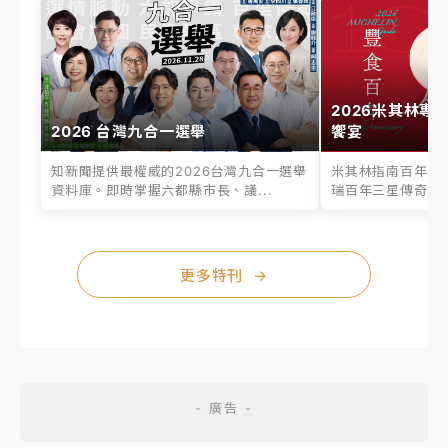
2026米其林專
2026 台灣九合一選舉
饗宴
知新聞提供最權威的2026台灣九合一選舉
米其林指南百年之
資料庫。即時掌握六都縣市長、議...
瑞百年三星傳奇、台
更多特刊
→