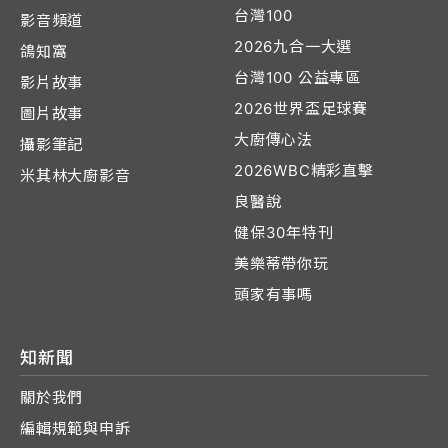
台灣100
影音頻道
2026九合一大選
鴿知窩
台灣100 公益專區
影片故事
2026世界盃足球賽
圖片故事
大廚傳心法
攝影筆記
2026WBC精彩直擊
米其林大廚影音
良醫說
健保30年特刊
美樂蒂帶你玩
頭家有事嗎
知新聞
關於我們
編輯規範與申訴