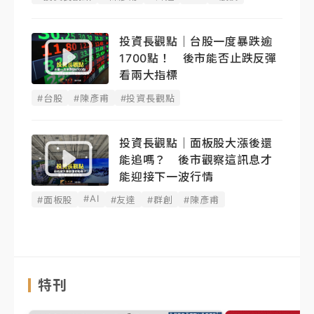
投資長觀點｜台股一度暴跌逾
1700點！ 後市能否止跌反彈
看兩大指標
#台股
#陳彥甫
#投資長觀點
投資長觀點｜面板股大漲後還
能追嗎？ 後市觀察這訊息才
能迎接下一波行情
#AI
#面板股
#友達
#群創
#陳彥甫
特刊