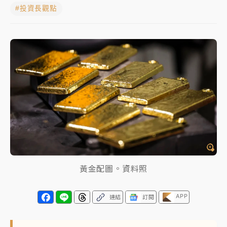
#投資長觀點
女律師陳昱瑄詐慈濟10億！黃金158kg遭查扣畫面曝光
暑假過三周才推「E宿新北打卡趣」！抽獎程序複雜 觀
旅局回應了
中信慈善基金會想增加董事人數！辜仲諒向法院聲請遭
駁 理由曝光
故宮《龍藏經》特展第2檔！今線上預約開賣一度塞車
周六起展出延長至晚上7時
台東農業處長涉圖利渡假村！東檢抗告成功 今重開羈
押庭
黃金配圖。資料照
父親節泡湯了！中颱白海豚雨彈轟3天 「紅到發紫」降
雨熱區曝
APP
連結
訂閱