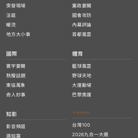
突發現場
黨政要聞
法庭
國會攻防
暖流
內幕評論
地方大小事
首都風雲
國際
體育
寰宇要聞
籃球風雲
熱搜話題
野球天地
東協萬象
大運動場
奇人妙事
巴黎奧運
知影
台灣100
影音頻道
2026九合一大選
鴿知窩