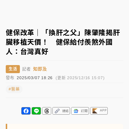
中信慈善基金會想增加董事人數！辜仲諒向法院聲請遭
駁 理由曝光
故宮《龍藏經》特展第2檔！今線上預約開賣一度塞車
健保改革｜「換肝之父」陳肇隆揭肝
周六起展出延長至晚上7時
臟移植天價！ 健保給付羨煞外國
台東農業處長涉圖利渡假村！東檢抗告成功 今重開羈
人：台灣真好
押庭
父親節泡湯了！中颱白海豚雨彈轟3天 「紅到發紫」降
知即及
生活
記者
雨熱區曝
發布
2025/03/07 18:26
(更新 2025/12/16 15:07)
#醫藥
APP
連結
訂閱