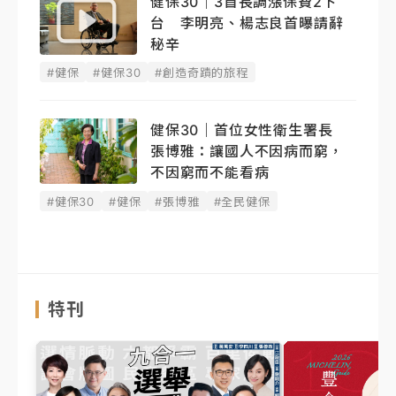
健保30｜3首長調漲保費2下
台 李明亮、楊志良首曝請辭
秘辛
#健保
#健保30
#創造奇蹟的旅程
健保30｜首位女性衛生署長
張博雅：讓國人不因病而窮，
不因窮而不能看病
#健保30
#健保
#張博雅
#全民健保
特刊