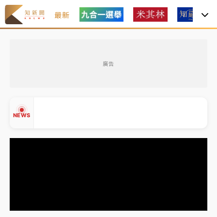
最新
台積電殺35元、台股跌近300點 被動元件、低軌衛星
及載板皆走弱
廣告
中信慈善基金會想增加董事人數！辜仲諒向法院聲請遭
駁 理由曝光
故宮《龍藏經》特展第2檔！今線上預約開賣一度塞車
NEWS
周六起展出延長至晚上7時
台東農業處長涉圖利渡假村！東檢抗告成功 今重開羈
押庭
父親節泡湯了！中颱白海豚雨彈轟3天 「紅到發紫」降
▲
雨熱區曝
▼
台積電殺35元、台股跌近300點 被動元件、低軌衛星
及載板皆走弱