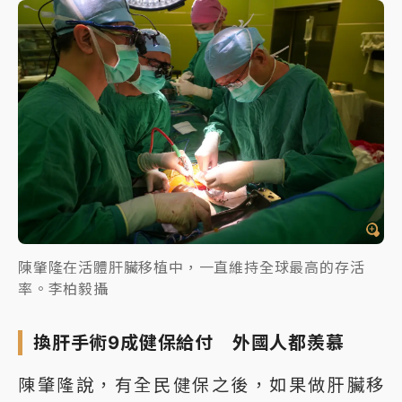
陳肇隆在活體肝臟移植中，一直維持全球最高的存活
率。李柏毅攝
換肝手術9成健保給付 外國人都羨慕
陳肇隆說，有全民健保之後，如果做肝臟移