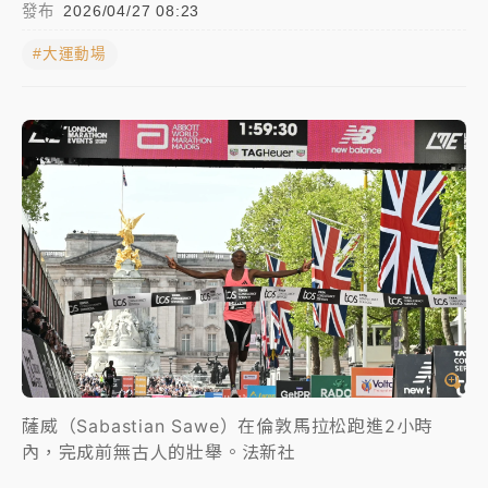
發布
2026/04/27 08:23
女律師陳昱瑄詐慈濟10億！黃金158kg遭查扣畫面曝光
#大運動場
暑假過三周才推「E宿新北打卡趣」！抽獎程序複雜 觀
旅局回應了
中信慈善基金會想增加董事人數！辜仲諒向法院聲請遭
駁 理由曝光
故宮《龍藏經》特展第2檔！今線上預約開賣一度塞車
周六起展出延長至晚上7時
台東農業處長涉圖利渡假村！東檢抗告成功 今重開羈
押庭
父親節泡湯了！中颱白海豚雨彈轟3天 「紅到發紫」降
雨熱區曝
薩威（Sabastian Sawe）在倫敦馬拉松跑進2小時
內，完成前無古人的壯舉。法新社