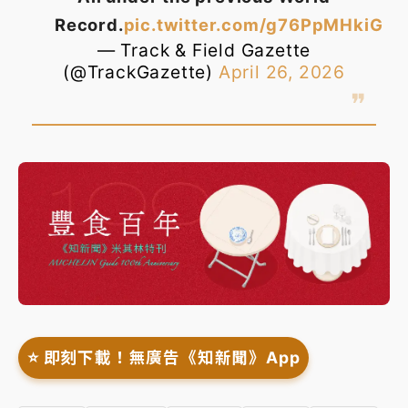
Record.
pic.twitter.com/g76PpMHkiG
— Track & Field Gazette
(@TrackGazette)
April 26, 2026
⭐️ 即刻下載！無廣告《知新聞》App