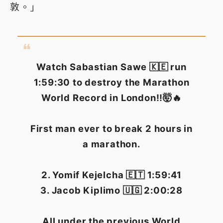
敦。」
Watch Sabastian Sawe 🇰🇪 run
1:59:30 to destroy the Marathon
World Record in London!!🤯🔥
First man ever to break 2 hours in
a marathon.
2. Yomif Kejelcha 🇪🇹 1:59:41
3. Jacob Kiplimo 🇺🇬 2:00:28
All under the previous World