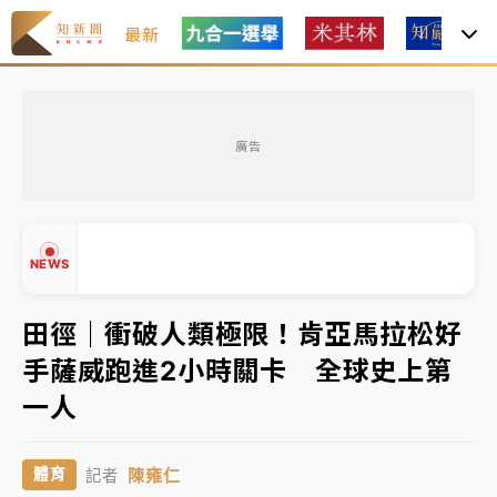
最新
女律師陳昱瑄詐慈濟10億！黃金158kg遭查扣畫面曝光
廣告
暑假過三周才推「E宿新北打卡趣」！抽獎程序複雜 觀
旅局回應了
中信慈善基金會想增加董事人數！辜仲諒向法院聲請遭
NEWS
駁 理由曝光
故宮《龍藏經》特展第2檔！今線上預約開賣一度塞車
田徑｜衝破人類極限！肯亞馬拉松好
周六起展出延長至晚上7時
手薩威跑進2小時關卡 全球史上第
台東農業處長涉圖利渡假村！東檢抗告成功 今重開羈
▲
一人
押庭
▼
父親節泡湯了！中颱白海豚雨彈轟3天 「紅到發紫」降
陳雍仁
體育
記者
雨熱區曝