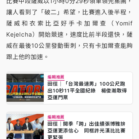
比賽中段薩威以1小時0分29秒領軍領先集團，
讓人看到了「破二」希望，比賽進入後半程，
薩威和衣索比亞好手卡加爾查（Yomif
Kejelcha）開始競速，速度比前半段還快，薩
威在最後10公里發動衝刺，只有卡加爾查能夠
跟上他的加速。
編輯推薦
田徑｜「台灣最速男」100公尺跑
出10秒11平全國紀錄 楊俊瀚取得
亞運門票
編輯推薦
田徑｜開季「跨」出佳績張博雅拚
亞運更添信心 同框許光漢比比賽
更緊張