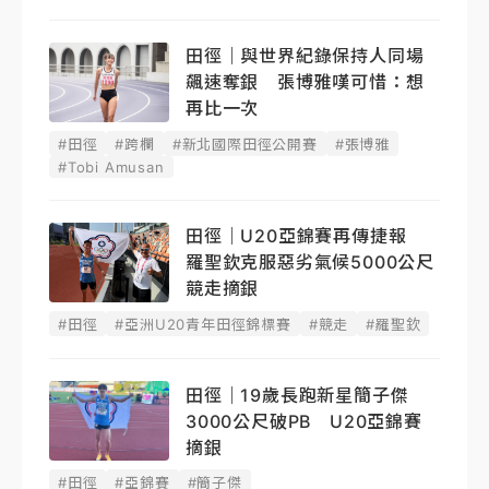
田徑｜與世界紀錄保持人同場
飆速奪銀 張博雅嘆可惜：想
再比一次
#田徑
#跨欄
#新北國際田徑公開賽
#張博雅
#Tobi Amusan
田徑｜U20亞錦賽再傳捷報
羅聖欽克服惡劣氣候5000公尺
競走摘銀
#田徑
#亞洲U20青年田徑錦標賽
#競走
#羅聖欽
田徑｜19歲長跑新星簡子傑
3000公尺破PB U20亞錦賽
摘銀
#田徑
#亞錦賽
#簡子傑