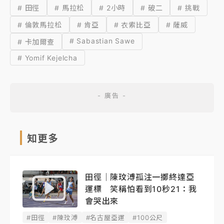
# 田徑
# 馬拉松
# 2小時
# 破二
# 挑戰
# 倫敦馬拉松
# 肯亞
# 衣索比亞
# 薩威
# Sabastian Sawe
# 卡加爾查
# Yomif Kejelcha
知更多
田徑｜陳玟溥孤注一擲終達亞
運標 笑稱怕看到10秒21：我
會哭出來
#田徑
#陳玟溥
#名古屋亞運
#100公尺