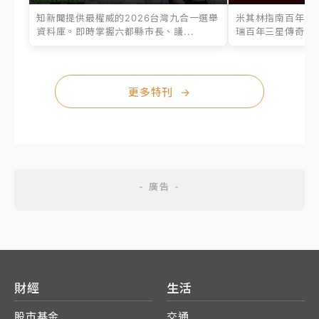
知新聞提供最權威的2026台灣九合一選舉
米其林指南百年之
資料庫。即時掌握六都縣市長、議...
瑞百年三星傳奇、台
更多特刊
→
財經
生活
股市基金
交通