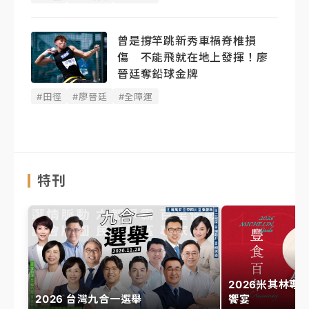
曾是撐竿跳新秀車禍脊椎損
傷 不能飛就在地上發揮！廖
晉廷奪鉛球金牌
#田徑
#廖晉廷
#全障運
特刊
2026米其林專
2026 台灣九合一選舉
饗宴