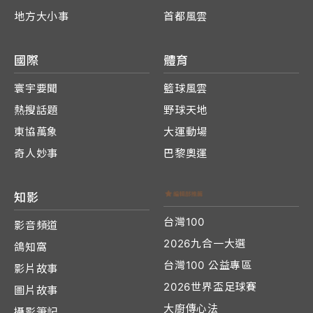
地方大小事
首都風雲
國際
體育
寰宇要聞
籃球風雲
熱搜話題
野球天地
東協萬象
大運動場
奇人妙事
巴黎奧運
知影
台灣100
影音頻道
2026九合一大選
鴿知窩
台灣100 公益專區
影片故事
2026世界盃足球賽
圖片故事
大廚傳心法
攝影筆記