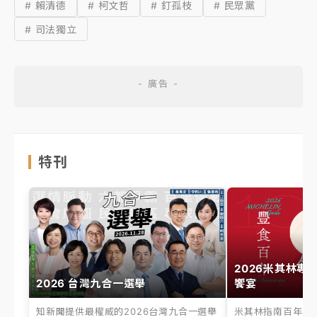
# 賴清德
# 柯文哲
# 釘孤枝
# 民眾黨
# 司法獨立
特刊
2026米其林專
2026 台灣九合一選舉
饗宴
知新聞提供最權威的2026台灣九合一選舉
米其林指南百年之