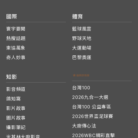
國際
體育
寰宇要聞
籃球風雲
熱搜話題
野球天地
東協萬象
大運動場
奇人妙事
巴黎奧運
知影
台灣100
影音頻道
2026九合一大選
鴿知窩
台灣100 公益專區
影片故事
2026世界盃足球賽
圖片故事
大廚傳心法
攝影筆記
2026WBC精彩直擊
米其林大廚影音