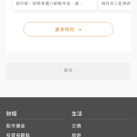
資料庫。即時掌握六都縣市長、議...
瑞百年三星傳奇、台
更多特刊
→
財經
生活
股市基金
交通
投資長觀點
旅遊