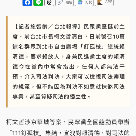
APP
連結
訂閱
【記者施智齡／台北報導】民眾黨堅挺前主
席、前台北市長柯文哲清白，日前號召10萬
餘名群眾到北市自由廣場「釘孤枝」總統賴
清德，要求賴放人，身兼民進黨主席的賴清
德今在黨內中常會指出，任何人都無法干
預、介入司法判決，大家可以檢視司法審理
的規範，但不能因為判決不如意就抹煞司法
專業，甚至質疑司法的獨立性。
柯文哲涉京華城等案，民眾黨全國總動員舉辦
「111釘孤枝」集結，宣洩對賴清德、對司法的