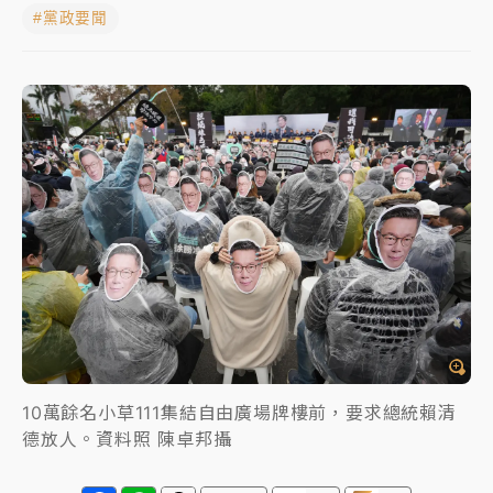
雨熱區曝
#黨政要聞
女律師陳昱瑄詐慈濟10億！黃金158kg遭查扣畫面曝光
暑假過三周才推「E宿新北打卡趣」！抽獎程序複雜 觀
旅局回應了
中信慈善基金會想增加董事人數！辜仲諒向法院聲請遭
駁 理由曝光
故宮《龍藏經》特展第2檔！今線上預約開賣一度塞車
周六起展出延長至晚上7時
台東農業處長涉圖利渡假村！東檢抗告成功 今重開羈
押庭
父親節泡湯了！中颱白海豚雨彈轟3天 「紅到發紫」降
10萬餘名小草111集結自由廣場牌樓前，要求總統賴清
雨熱區曝
德放人。資料照 陳卓邦攝