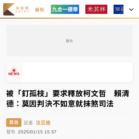
最新
女律師陳昱瑄詐慈濟10億！黃金158kg遭查扣畫面曝光
廣告
暑假過三周才推「E宿新北打卡趣」！抽獎程序複雜 觀
旅局回應了
中信慈善基金會想增加董事人數！辜仲諒向法院聲請遭
NEWS
駁 理由曝光
被「釘孤枝」要求釋放柯文哲 賴清
故宮《龍藏經》特展第2檔！今線上預約開賣一度塞車
周六起展出延長至晚上7時
德：莫因判決不如意就抹煞司法
▲
台東農業處長涉圖利渡假村！東檢抗告成功 今重開羈
▼
押庭
法亞施
政治
記者
發布
2025/01/15 15:57
父親節泡湯了！中颱白海豚雨彈轟3天 「紅到發紫」降