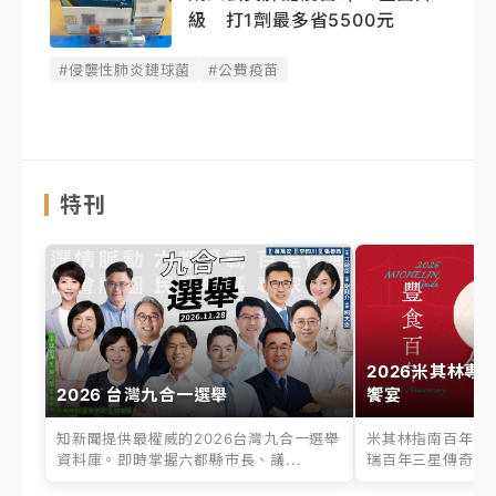
級 打1劑最多省5500元
#侵襲性肺炎鏈球菌
#公費疫苗
特刊
2026米其林專
2026 台灣九合一選舉
饗宴
知新聞提供最權威的2026台灣九合一選舉
米其林指南百年之
資料庫。即時掌握六都縣市長、議...
瑞百年三星傳奇、台