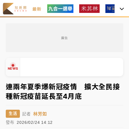
最新
女律師陳昱瑄詐慈濟10億！黃金158kg遭查扣畫面曝光
廣告
暑假過三周才推「E宿新北打卡趣」！抽獎程序複雜 觀
旅局回應了
中信慈善基金會想增加董事人數！辜仲諒向法院聲請遭
NEWS
駁 理由曝光
故宮《龍藏經》特展第2檔！今線上預約開賣一度塞車
連兩年夏季爆新冠疫情 擴大全民接
周六起展出延長至晚上7時
種新冠疫苗延長至4月底
▲
台東農業處長涉圖利渡假村！東檢抗告成功 今重開羈
▼
押庭
林芳如
生活
記者
父親節泡湯了！中颱白海豚雨彈轟3天 「紅到發紫」降
發布
2026/02/24 14:12
雨熱區曝