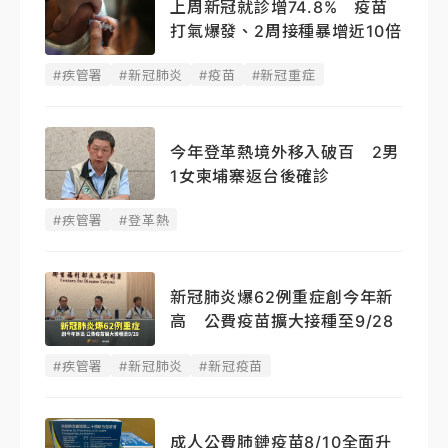
上周新冠就診增74.8% 疫苗
打氣爆發、2周接種暴增近10倍
#疾管署
#新冠肺炎
#疫苗
#新冠重症
今年登革熱境外移入破百 2男
1女柬埔寨返台後確診
#疾管署
#登革熱
新冠肺炎爆62例重症創今年新
高 公費疫苗擴大接種至9/28
#疾管署
#新冠肺炎
#新冠疫苗
成人公費肺鏈疫苗8/10全面升