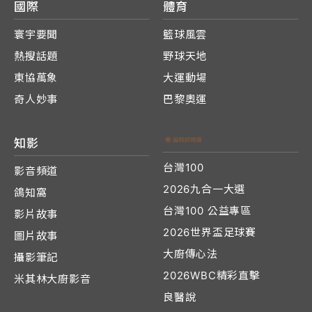
國際
體育
寰宇要聞
籃球風雲
熱搜話題
野球天地
東協萬象
大運動場
奇人妙事
巴黎奧運
知影
台灣100
影音頻道
2026九合一大選
鴿知窩
台灣100 公益專區
影片故事
2026世界盃足球賽
圖片故事
大廚傳心法
攝影筆記
2026WBC精彩直擊
米其林大廚影音
良醫說