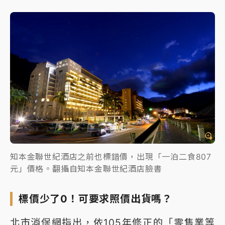
知本金聯世紀酒店之前也標錯價，出現「一泊二食807
元」價格。翻攝自知本金聯世紀酒店臉書
標價少了0！可要求照價出貨嗎？
北市消保網指出，依105年修正的「零售業等