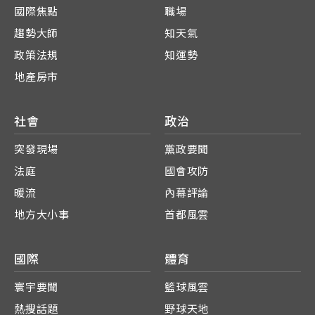
國際焦點
職場
趨勢大師
知天氣
政策法規
知運勢
地產房市
社會
政治
突發現場
黨政要聞
法庭
國會攻防
暖流
內幕評論
地方大小事
首都風雲
國際
體育
寰宇要聞
籃球風雲
熱搜話題
野球天地