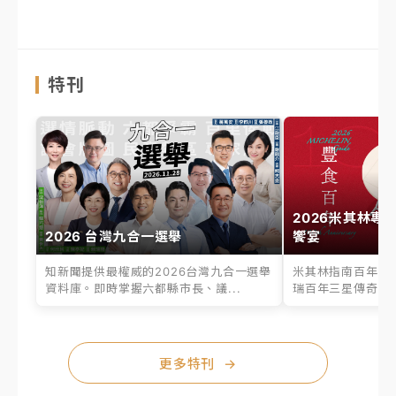
特刊
2026米其林專
2026 台灣九合一選舉
饗宴
知新聞提供最權威的2026台灣九合一選舉
米其林指南百年之
資料庫。即時掌握六都縣市長、議...
瑞百年三星傳奇、台
更多特刊
→