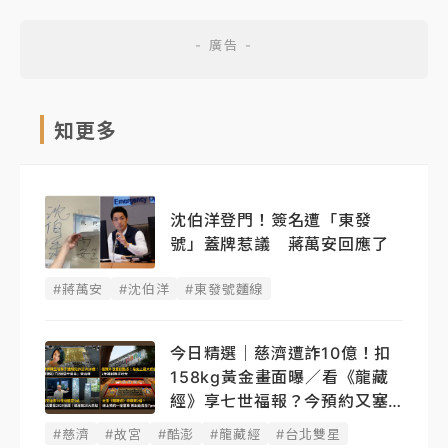
知更多
沈伯洋登門！簽名遭「東發
號」蓋牌惹議 蔣萬安回應了
#蔣萬安
#沈伯洋
#東發號麵線
今日精選｜慈濟遭詐10億！扣
158kg黃金畫面曝／看《龍藏
經》享七世福報？今預約又塞
了
#慈濟
#故宮
#酷澎
#龍藏經
#台北雙星