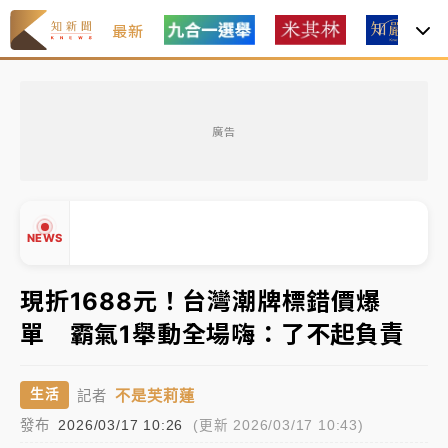
最新
女律師陳昱瑄詐慈濟10億！黃金158kg遭查扣畫面曝光
廣告
暑假過三周才推「E宿新北打卡趣」！抽獎程序複雜 觀
旅局回應了
中信慈善基金會想增加董事人數！辜仲諒向法院聲請遭
NEWS
駁 理由曝光
故宮《龍藏經》特展第2檔！今線上預約開賣一度塞車
現折1688元！台灣潮牌標錯價爆
周六起展出延長至晚上7時
單 霸氣1舉動全場嗨：了不起負責
台東農業處長涉圖利渡假村！東檢抗告成功 今重開羈
▲
押庭
▼
不是芙莉蓮
生活
記者
父親節泡湯了！中颱白海豚雨彈轟3天 「紅到發紫」降
發布
2026/03/17 10:26
(更新 2026/03/17 10:43)
雨熱區曝