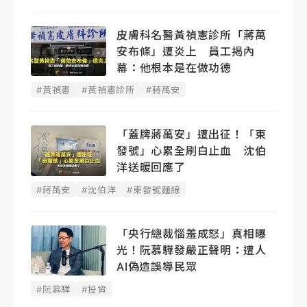
皮膚科名醫黃禎憲診所「蔣萬
安布條」遭炎上 員工揭內
幕：他根本是在做功德
#黃禎憲
#黃禎憲診所
#蔣萬安
「蓋牌蔣萬安」遭出征！「東
發號」心累全刷白止血 沈伯
洋送暖回應了
#蔣萬安
#沈伯洋
#東發號麵線
「央行總裁惱羞成怒」真相曝
光！阮慕驊發嚴正聲明： 遭人
AI偽造誤導民眾
#阮慕驊
#投資