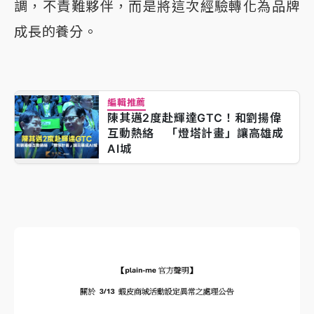
調，不責難夥伴，而是將這次經驗轉化為品牌
成長的養分。
編輯推薦
陳其邁2度赴輝達GTC！和劉揚偉
互動熱絡 「燈塔計畫」讓高雄成
AI城