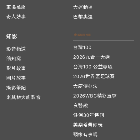
東協萬象
大運動場
奇人妙事
巴黎奧運
知影
台灣100
影音頻道
2026九合一大選
鴿知窩
台灣100 公益專區
影片故事
2026世界盃足球賽
圖片故事
大廚傳心法
攝影筆記
2026WBC精彩直擊
米其林大廚影音
良醫說
健保30年特刊
美樂蒂帶你玩
頭家有事嗎