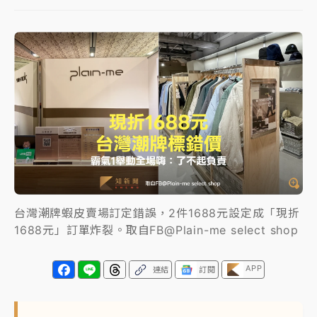
女律師陳昱瑄詐慈濟10億！黃金158kg遭查扣畫面曝光
暑假過三周才推「E宿新北打卡趣」！抽獎程序複雜 觀
旅局回應了
中信慈善基金會想增加董事人數！辜仲諒向法院聲請遭
駁 理由曝光
故宮《龍藏經》特展第2檔！今線上預約開賣一度塞車
周六起展出延長至晚上7時
台東農業處長涉圖利渡假村！東檢抗告成功 今重開羈
台灣潮牌蝦皮賣場訂定錯誤，2件1688元設定成「現折
押庭
1688元」訂單炸裂。取自FB@Plain-me select shop
父親節泡湯了！中颱白海豚雨彈轟3天 「紅到發紫」降
雨熱區曝
APP
連結
訂閱