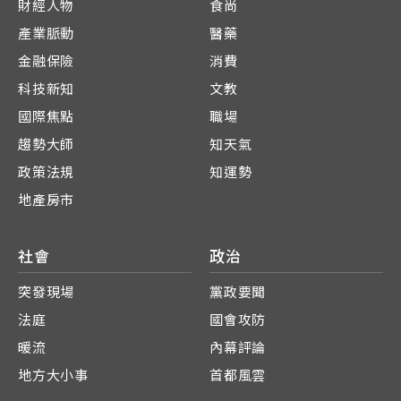
財經人物
食尚
產業脈動
醫藥
金融保險
消費
科技新知
文教
國際焦點
職場
趨勢大師
知天氣
政策法規
知運勢
地產房市
社會
政治
突發現場
黨政要聞
法庭
國會攻防
暖流
內幕評論
地方大小事
首都風雲