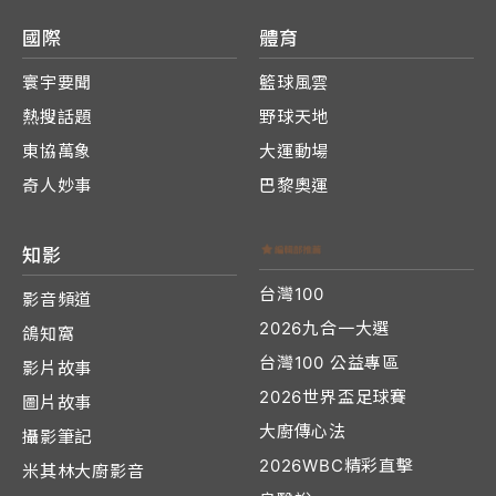
國際
體育
寰宇要聞
籃球風雲
熱搜話題
野球天地
東協萬象
大運動場
奇人妙事
巴黎奧運
知影
台灣100
影音頻道
2026九合一大選
鴿知窩
台灣100 公益專區
影片故事
2026世界盃足球賽
圖片故事
大廚傳心法
攝影筆記
2026WBC精彩直擊
米其林大廚影音