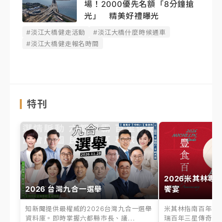
場！2000優先名額「8分鐘搶
光」 精美好禮曝光
#淡江大橋健走活動
#淡江大橋什麼時候通車
#淡江大橋健走報名時間
特刊
2026米其林專
2026 台灣九合一選舉
饗宴
知新聞提供最權威的2026台灣九合一選舉
米其林指南百年之
資料庫。即時掌握六都縣市長、議...
瑞百年三星傳奇、台