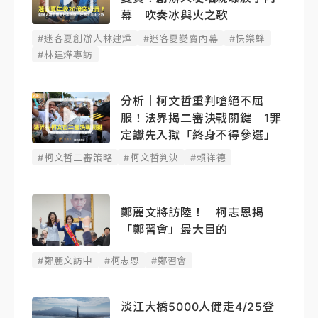
幕 吹奏冰與火之歌
#迷客夏創辦人林建燁
#迷客夏變賣內幕
#快樂蜂
#林建燁專訪
分析｜柯文哲重判嗆絕不屈
服！法界揭二審決戰關鍵 1罪
定讞先入獄「終身不得參選」
#柯文哲二審策略
#柯文哲判決
#賴祥德
鄭麗文將訪陸！ 柯志恩揭
「鄭習會」最大目的
#鄭麗文訪中
#柯志恩
#鄭習會
淡江大橋5000人健走4/25登