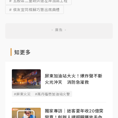
# 五股區二重疏洪道左岸加高工程
# 侯友宜同框蘇巧慧出席典禮
知更多
屏東加油站大火！爆炸聲不斷
火光沖天 消防急灌救
#屏東火災
#萬丹福懋加油站火警
獨家專訪｜迷客夏年收20億突
變賣！創辦人哽咽親曝放手內