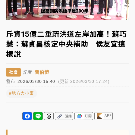
女律師陳昱瑄詐慈濟10億！黃金158kg遭查扣畫面曝光
Loaded
:
Unmute
71.50%
暑假過三周才推「E宿新北打卡趣」！抽獎程序複雜 觀
斥資15億二重疏洪道左岸加高！蘇巧
旅局回應了
慧：蘇貞昌核定中央補助 侯友宜這
中信慈善基金會想增加董事人數！辜仲諒向法院聲請遭
樣說
駁 理由曝光
故宮《龍藏經》特展第2檔！今線上預約開賣一度塞車
曾伯愷
社會
記者
周六起展出延長至晚上7時
發布
2026/03/30 15:40
(更新 2026/03/30 17:24)
台東農業處長涉圖利渡假村！東檢抗告成功 今重開羈
押庭
#地方大小事
父親節泡湯了！中颱白海豚雨彈轟3天 「紅到發紫」降
雨熱區曝
APP
連結
訂閱