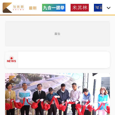
最新
女律師陳昱瑄詐慈濟10億！黃金158kg遭查扣畫面曝光
廣告
暑假過三周才推「E宿新北打卡趣」！抽獎程序複雜 觀
旅局回應了
中信慈善基金會想增加董事人數！辜仲諒向法院聲請遭
NEWS
駁 理由曝光
故宮《龍藏經》特展第2檔！今線上預約開賣一度塞車
周六起展出延長至晚上7時
台東農業處長涉圖利渡假村！東檢抗告成功 今重開羈
▲
押庭
▼
父親節泡湯了！中颱白海豚雨彈轟3天 「紅到發紫」降
雨熱區曝