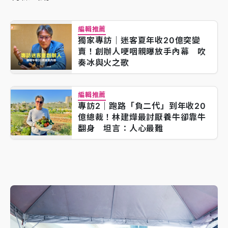
編輯推薦
獨家專訪｜迷客夏年收20億突變
賣！創辦人哽咽親曝放手內幕 吹
奏冰與火之歌
編輯推薦
專訪2｜跑路「負二代」到年收20
億總裁！林建燁最討厭養牛卻靠牛
翻身 坦言：人心最難