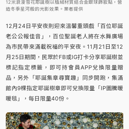
12米浪漫雪花耶誕樹以植絨材質結合金銀球飾妝點，營
造冬季星河般的光影效果。業者提供
12月24日平安夜則迎來溫馨重頭戲「百位耶誕
老公公報佳音」，百位聖誕老人將在水舞廣場
為市民帶來滿載祝福的平安夜。11月21日至12
月25日期間，民眾於FB或IG打卡分享耶誕樹並
標記指定標籤，即可持會員APP兌換限量贈
品，另外「耶誕集章尋寶趣」同步開跑，集滿
館內9棵指定耶誕樹章即可兌換限量「IP圖騰暖
暖毯」，每日限量40份。