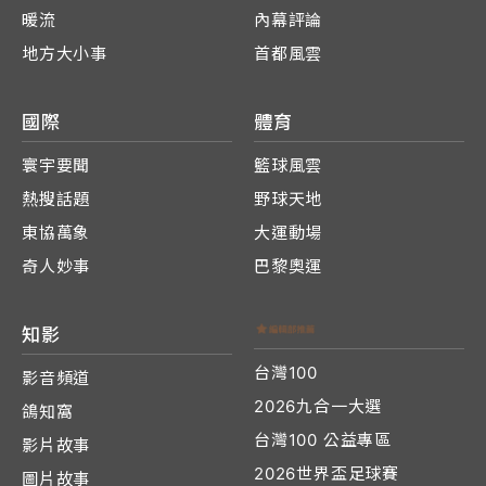
暖流
內幕評論
地方大小事
首都風雲
國際
體育
寰宇要聞
籃球風雲
熱搜話題
野球天地
東協萬象
大運動場
奇人妙事
巴黎奧運
知影
台灣100
影音頻道
2026九合一大選
鴿知窩
台灣100 公益專區
影片故事
2026世界盃足球賽
圖片故事