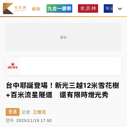
最新
女律師陳昱瑄詐慈濟10億！黃金158kg遭查扣畫面曝光
廣告
暑假過三周才推「E宿新北打卡趣」！抽獎程序複雜 觀
旅局回應了
中信慈善基金會想增加董事人數！辜仲諒向法院聲請遭
NEWS
駁 理由曝光
故宮《龍藏經》特展第2檔！今線上預約開賣一度塞車
台中耶誕登場！新光三越12米雪花樹
周六起展出延長至晚上7時
+百米流星隧道 還有限時燈光秀
台東農業處長涉圖利渡假村！東檢抗告成功 今重開羈
▲
押庭
▼
王煌忠
生活
記者
父親節泡湯了！中颱白海豚雨彈轟3天 「紅到發紫」降
發布
2025/11/19 17:50
雨熱區曝