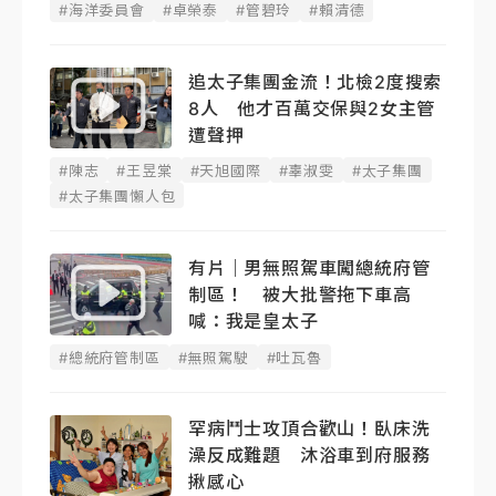
#海洋委員會
#卓榮泰
#管碧玲
#賴清德
追太子集團金流！北檢2度搜索
8人 他才百萬交保與2女主管
遭聲押
#陳志
#王昱棠
#天旭國際
#辜淑雯
#太子集團
#太子集團懶人包
有片｜男無照駕車闖總統府管
制區！ 被大批警拖下車高
喊：我是皇太子
#總統府管制區
#無照駕駛
#吐瓦魯
罕病鬥士攻頂合歡山！臥床洗
澡反成難題 沐浴車到府服務
揪感心