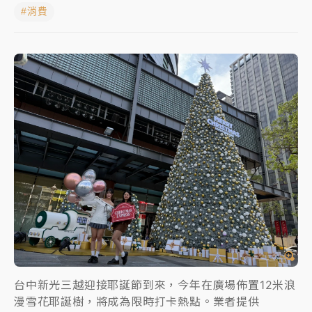
#消費
女律師陳昱瑄詐慈濟10億！黃金158kg遭查扣畫面曝光
暑假過三周才推「E宿新北打卡趣」！抽獎程序複雜 觀
旅局回應了
中信慈善基金會想增加董事人數！辜仲諒向法院聲請遭
駁 理由曝光
故宮《龍藏經》特展第2檔！今線上預約開賣一度塞車
周六起展出延長至晚上7時
台東農業處長涉圖利渡假村！東檢抗告成功 今重開羈
押庭
父親節泡湯了！中颱白海豚雨彈轟3天 「紅到發紫」降
雨熱區曝
台中新光三越迎接耶誕節到來，今年在廣場佈置12米浪
漫雪花耶誕樹，將成為限時打卡熱點。業者提供