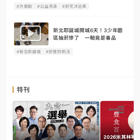
#方俊勛
#公益洗澡
#到宅沐浴車
新北耶誕城開城6天！3少年園
區抽菸慘了 一驗竟是毒品
#新北耶誕城
#菸害防制法
特刊
2026米其林專