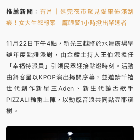
推薦新聞
：
有片｜逛完夜市驚見愛車佈滿刮
痕！女大生怒報案 鷹眼警1小時揪出肇逃者
11月22日下午4點，新光三越將於水舞廣場舉
辦年度點燈派對，由金鐘主持人王伯源擔任
「幸福特派員」引領民眾迎接點燈時刻。活動
由舞客星以KPOP演出揭開序幕，並邀請千禧
世代創作新星王Aden、新生代饒舌歌手
PIZZALI輪番上陣，以動感音浪共同點亮耶誕
樹。