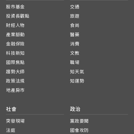
股市基金
交通
投資長觀點
旅遊
財經人物
食尚
產業脈動
醫藥
金融保險
消費
科技新知
文教
國際焦點
職場
趨勢大師
知天氣
政策法規
知運勢
地產房市
社會
政治
突發現場
黨政要聞
法庭
國會攻防