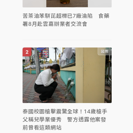
苦茶油苯駢芘超標已7廠淪陷 食藥
署8月赴雲嘉辦業者交流會
國際
泰國校園槍擊震驚全球！14歲槍手
父稱兒學業優秀 警方透露他案發
前曾看這類網站