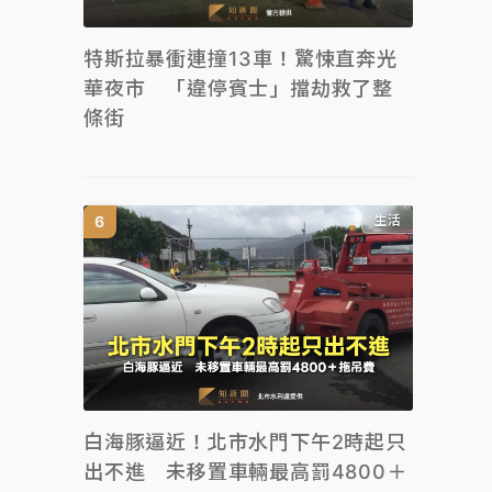
特斯拉暴衝連撞13車！驚悚直奔光
華夜市 「違停賓士」擋劫救了整
條街
生活
白海豚逼近！北市水門下午2時起只
出不進 未移置車輛最高罰4800＋