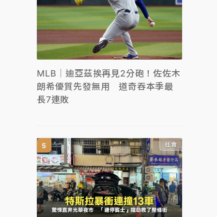
MLB｜迪亞茲挨再見2分砲！佐佐木
朗希優質先發無用 道奇吞本季最
長7連敗
社會