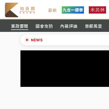
最新
父親節玩樂園！六福村今明2天「爸爸免費」 
黨政要聞
國會攻防
內幕評論
首都風雲
白海豚逼近！新北高灘地停車場下午4時強制
中颱白海豚環流掠北海！今明防劇烈降雨 東
NEWS
周末精選｜
慈濟遭詐10億完整始末曝！律師
▲
本周爆款短影音｜
柯文哲帶電子手鐶拄拐杖現
▼
周末精選｜
跨境網購族注意！EZ Way若改
蔣萬安的建中同學！47歲法律學霸戰桃園 公
父親節玩樂園！六福村今明2天「爸爸免費」 
白海豚逼近！新北高灘地停車場下午4時強制