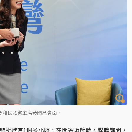
今和民眾黨主席黃國昌會面。
暢所欲言1個多小時，在問答環節時，媒體詢問，