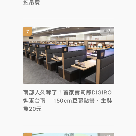
拖吊費
生活
南部人久等了！首家壽司郎DIGIRO
進軍台南 150cm巨幕點餐、生鮭
魚20元