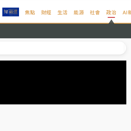
焦點
財經
生活
能源
社會
政治
AI
遠雄海洋買1送1
拖吊 中午開放水門周邊紅黃線停車
部高溫飆38度
掮客大玩兩面手法 郭台銘、蔡英文成關鍵
身／周玉蔻蔡玉真開撕爆料
由政府委任 預算難關如何解？
開上任首要3件事
遠雄海洋買1送1
拖吊 中午開放水門周邊紅黃線停車