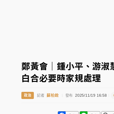
中颱白海豚環流掠北海！今明防劇烈降雨 東
周末精選｜
慈濟遭詐10億完整始末曝！律師
本周爆款短影音｜
柯文哲帶電子手鐶拄拐杖現
周末精選｜
跨境網購族注意！EZ Way若改
蔣萬安的建中同學！47歲法律學霸戰桃園 公
鄭黃會｜鍾小平、游淑
白合必要時家規處理
蘇柏銓
2025/11/19 16:58
政治
記者
|
發布