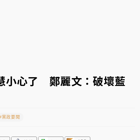
部高溫飆38度
掮客大玩兩面手法 郭台銘、蔡英文成關鍵
身／周玉蔻蔡玉真開撕爆料
由政府委任 預算難關如何解？
開上任首要3件事
慧小心了 鄭麗文：破壞藍
#黨政要聞