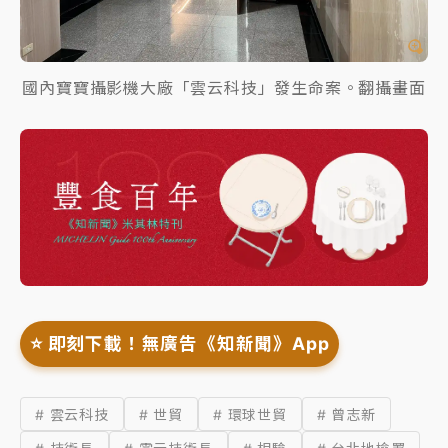
國內寶寶攝影機大廠「雲云科技」發生命案。翻攝畫面
⭐️ 即刻下載！無廣告《知新聞》App
# 雲云科技
# 世貿
# 環球世貿
# 曾志新