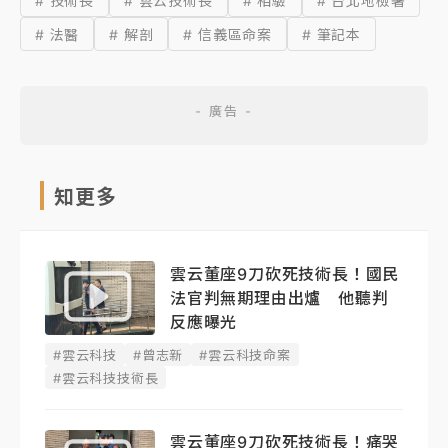
# 技術長
# 雲云技術長
# 相驗
# 台北地檢署
# 法醫
# 解剖
# 信義區命案
# 筆記本
知更多
雲云董座9刀砍死技術長！國民
法官判無期理由出爐 他聽判
反應曝光
#雲云科技
#曾志新
#雲云科技命案
#雲云科技技術長
雲云董座9刀砍死技術長！痛哭