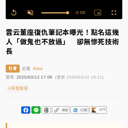
女律師陳昱瑄詐慈濟10億！黃金158kg遭查扣畫面曝光
Remaining
-
0:00
Loaded
:
Replay
Unmute
Picture-
Fullscr
100.00%
in-
Picture
Time��
暑假過三周才推「E宿新北打卡趣」！抽獎程序複雜 觀
雲云董座復仇筆記本曝光！點名這幾
旅局回應了
人「做鬼也不放過」 卻無慘死技術
中信慈善基金會想增加董事人數！辜仲諒向法院聲請遭
長
駁 理由曝光
故宮《龍藏經》特展第2檔！今線上預約開賣一度塞車
Alex
社會
記者
周六起展出延長至晚上7時
發布
2025/03/12 17:09
(更新 2025/03/12 18:11)
台東農業處長涉圖利渡假村！東檢抗告成功 今重開羈
押庭
#突發現場
父親節泡湯了！中颱白海豚雨彈轟3天 「紅到發紫」降
雨熱區曝
APP
連結
訂閱