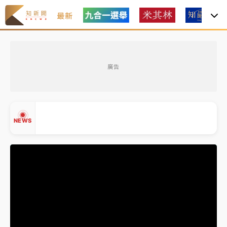
最新
女律師陳昱瑄詐慈濟10億！黃金158kg遭查扣畫面曝光
廣告
暑假過三周才推「E宿新北打卡趣」！抽獎程序複雜 觀
旅局回應了
中信慈善基金會想增加董事人數！辜仲諒向法院聲請遭
NEWS
駁 理由曝光
故宮《龍藏經》特展第2檔！今線上預約開賣一度塞車
周六起展出延長至晚上7時
台東農業處長涉圖利渡假村！東檢抗告成功 今重開羈
▲
押庭
▼
父親節泡湯了！中颱白海豚雨彈轟3天 「紅到發紫」降
雨熱區曝