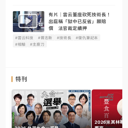
有片｜雲云董座砍死技術長！
出庭稱「獄中已反省」願賠
償 法官裁定續押
#雲云科技
#曾志新
#技術長
#復仇筆記本
#相驗
#主廚刀
特刊
2026米其林專