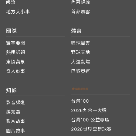
暖流
內幕評論
地方大小事
首都風雲
國際
體育
寰宇要聞
籃球風雲
熱搜話題
野球天地
東協萬象
大運動場
奇人妙事
巴黎奧運
知影
台灣100
影音頻道
2026九合一大選
鴿知窩
台灣100 公益專區
影片故事
2026世界盃足球賽
圖片故事