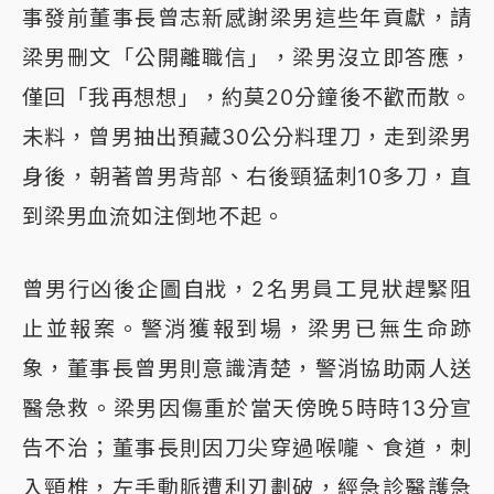
事發前董事長曾志新感謝梁男這些年貢獻，請
梁男刪文「公開離職信」，梁男沒立即答應，
僅回「我再想想」，約莫20分鐘後不歡而散。
未料，曾男抽出預藏30公分料理刀，走到梁男
身後，朝著曾男背部、右後頸猛刺10多刀，直
到梁男血流如注倒地不起。
曾男行凶後企圖自戕，2名男員工見狀趕緊阻
止並報案。
警消獲報到場，梁男已無生命跡
象，董事長曾男則意識清楚，警消協助兩人送
醫急救。梁男因傷重於當天傍晚5時時13分宣
告不治；董事長則因刀尖穿過喉嚨、食道，刺
入頸椎，左手動脈遭利刃劃破，經急診醫護急