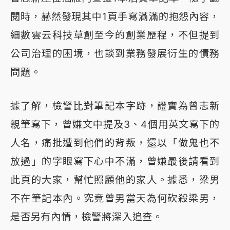
閱時，赫然發現其中1頁手寫滿滿的抱怨內容，
細數雲云科技草創至今的創業歷程，不但提到
公司治理的困境，也談到業務發展衍生的債務
問題。
據了解，檢警比對筆記本字跡，證實為曾志新
親筆寫下，曾嫌文中提及3、4個用英文寫下的
人名，痛批遭到他們的背叛，還以「做鬼也不
放過」的字眼寫下心中不滿，曾嫌最後請看到
此頁的大家，幫忙照顧他的家人。據悉，梁男
不在筆記本內。究竟曾男當天為何砍殺梁男，
是否另有內情，檢警將深入追查。