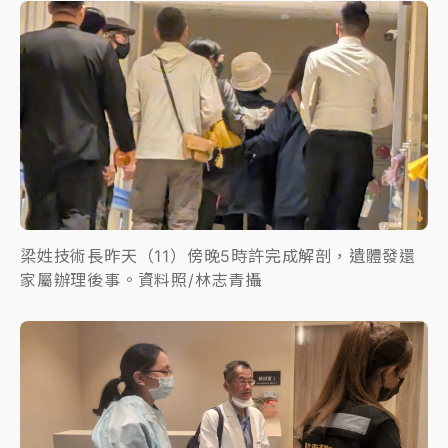
梁姓技術長昨天（11）傍晚5時許完成解剖，遺體發還
家屬辦理後事。資料照/林志青攝