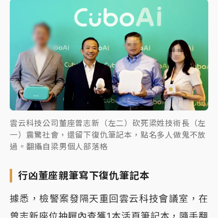
雲云科技公司董座曾志新（左二）砍死梁姓技術長（左
一）震驚社會，還留下復仇筆記本，點名多人做鬼不放
過。翻攝自梁男個人部落格
行凶董座親筆寫下復仇筆記本
據悉，檢警案發隔天重回雲云科技會議室，在
曾志新座位抽屜內查獲1本活頁筆記本，隨手翻