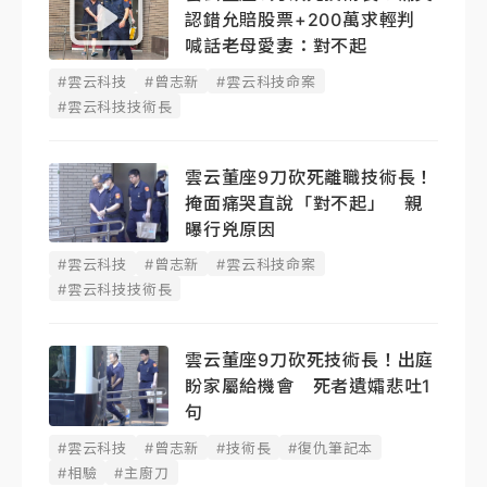
認錯允賠股票+200萬求輕判
喊話老母愛妻：對不起
#雲云科技
#曾志新
#雲云科技命案
#雲云科技技術長
雲云董座9刀砍死離職技術長！
掩面痛哭直說「對不起」 親
曝行兇原因
#雲云科技
#曾志新
#雲云科技命案
#雲云科技技術長
雲云董座9刀砍死技術長！出庭
盼家屬給機會 死者遺孀悲吐1
句
#雲云科技
#曾志新
#技術長
#復仇筆記本
#相驗
#主廚刀