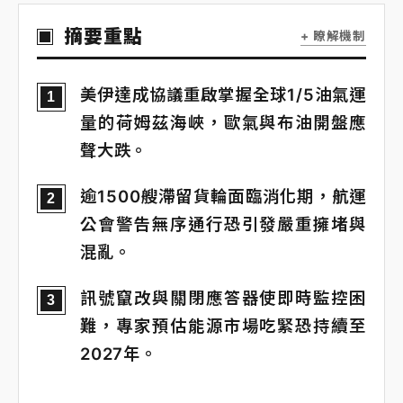
摘要重點
+ 瞭解機制
美伊達成協議重啟掌握全球1/5油氣運
1
量的荷姆茲海峽，歐氣與布油開盤應
聲大跌。
逾1500艘滯留貨輪面臨消化期，航運
2
公會警告無序通行恐引發嚴重擁堵與
混亂。
訊號竄改與關閉應答器使即時監控困
3
難，專家預估能源市場吃緊恐持續至
2027年。