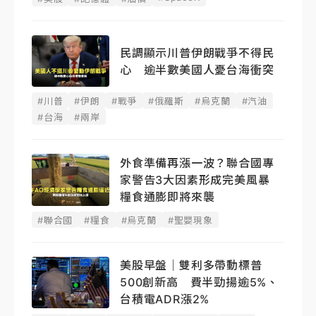
民調顯示川普伊朗戰爭不得民
心 逾半數美國人憂台海衝突
#川普
#伊朗
#戰爭
#俄羅斯
#烏克蘭
#汽油
#台海
#兩岸
外食準備再漲一波？聯合國專
家警告3大因素形成完美風暴
糧食通膨即將來襲
#聯合國
#糧食
#烏克蘭
#聖嬰現象
美股早盤｜雙利多帶動標普
500創新高 費半勁揚逾5%、
台積電ADR漲2%