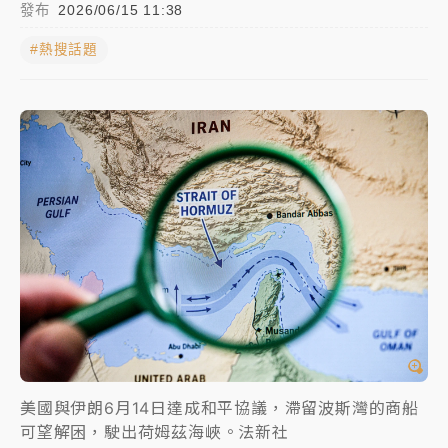
發布
2026/06/15 11:38
女律師陳昱瑄詐慈濟10億！黃金158kg遭查扣畫面曝光
#熱搜話題
暑假過三周才推「E宿新北打卡趣」！抽獎程序複雜 觀
旅局回應了
中信慈善基金會想增加董事人數！辜仲諒向法院聲請遭
駁 理由曝光
故宮《龍藏經》特展第2檔！今線上預約開賣一度塞車
周六起展出延長至晚上7時
台東農業處長涉圖利渡假村！東檢抗告成功 今重開羈
押庭
父親節泡湯了！中颱白海豚雨彈轟3天 「紅到發紫」降
雨熱區曝
美國與伊朗6月14日達成和平協議，滯留波斯灣的商船
可望解困，駛出荷姆茲海峽。法新社