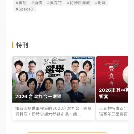
#美股
#油價
#貝森特
#荷姆茲海峽
#財報
#SpaceX
特刊
2026米其林專
2026 台灣九合一選舉
饗宴
知新聞提供最權威的2026台灣九合一選舉
米其林指南百年之
資料庫。即時掌握六都縣市長、議...
瑞百年三星傳奇、台