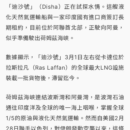
「迪沙號」（Disha）正在試探水情。這艘液
化天然氣運輸船與一家印度國有進口商簽訂長
期租約，目前位於阿聯酋北部，正駛向阿曼，
似乎準備駛出荷姆茲海峽。
數據顯示，「迪沙號」3月1日左右從卡達位於
拉斯拉凡（Ras Laffan）的全球最大LNG設施
裝載一批貨物後，滯留迄今。
荷姆茲海峽連結波斯灣和阿曼灣，是波灣石油
通往印度洋及全球的唯一海上咽喉，掌握全球
1/5的原油與液化天然氣運輸。然而自美國2月
28日聯手以色列，對伊朗發動空襲以來，這條