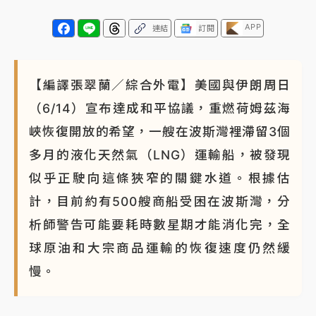
APP
連結
訂閱
【編譯張翠蘭／綜合外電】美國與伊朗周日
（6/14）宣布達成和平協議，重燃荷姆茲海
峽恢復開放的希望，一艘在波斯灣裡滯留3個
多月的液化天然氣（LNG）運輸船，被發現
似乎正駛向這條狹窄的關鍵水道。根據估
計，目前約有500艘商船受困在波斯灣，分
析師警告可能要耗時數星期才能消化完，全
球原油和大宗商品運輸的恢復速度仍然緩
慢。