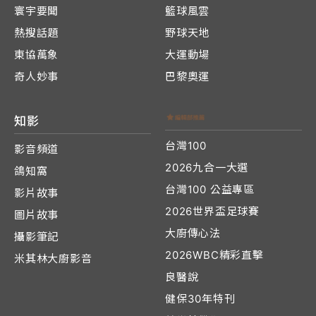
寰宇要聞
籃球風雲
熱搜話題
野球天地
東協萬象
大運動場
奇人妙事
巴黎奧運
知影
台灣100
影音頻道
2026九合一大選
鴿知窩
台灣100 公益專區
影片故事
2026世界盃足球賽
圖片故事
大廚傳心法
攝影筆記
2026WBC精彩直擊
米其林大廚影音
良醫說
健保30年特刊