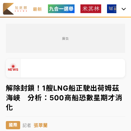
最新
女律師陳昱瑄詐慈濟10億！黃金158kg遭查扣畫面曝光
廣告
暑假過三周才推「E宿新北打卡趣」！抽獎程序複雜 觀
旅局回應了
中信慈善基金會想增加董事人數！辜仲諒向法院聲請遭
NEWS
駁 理由曝光
故宮《龍藏經》特展第2檔！今線上預約開賣一度塞車
解除封鎖！1艘LNG船正駛出荷姆茲
周六起展出延長至晚上7時
海峽 分析：500商船恐數星期才消
台東農業處長涉圖利渡假村！東檢抗告成功 今重開羈
▲
化
押庭
▼
父親節泡湯了！中颱白海豚雨彈轟3天 「紅到發紫」降
張翠蘭
國際
記者
雨熱區曝