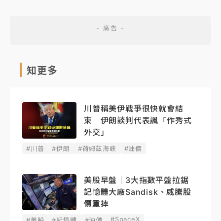
知更多
川普稱美伊戰爭很快就會結
束 伊朗談判代表諷「作秀式
外交」
#川普
#伊朗
#荷姆茲海峽
#油價
美股早盤｜3大指數平盤拉鋸
記憶體大廠Sandisk、威騰股
價重摔
#SpaceX
#美股
#記憶體
#油價