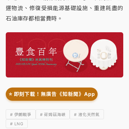
運物流、修復受損能源基礎設施、重建耗盡的
石油庫存都相當費時。
⭐️ 即刻下載！無廣告《知新聞》App
# 伊朗戰爭
# 荷姆茲海峽
# 液化天然氣
# LNG