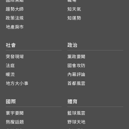
國際焦點
職場
趨勢大師
知天氣
政策法規
知運勢
地產房市
社會
政治
突發現場
黨政要聞
法庭
國會攻防
暖流
內幕評論
地方大小事
首都風雲
國際
體育
寰宇要聞
籃球風雲
熱搜話題
野球天地