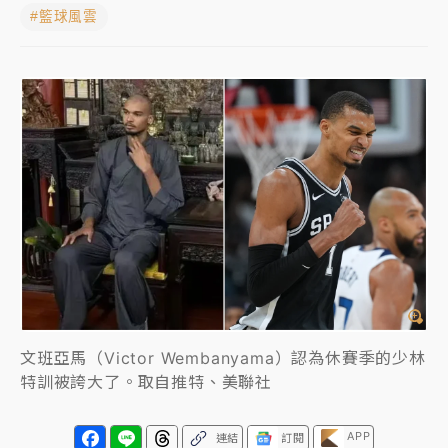
#籃球風雲
中信慈善基金會想增加董事人數！辜仲諒向法院聲請遭
駁 理由曝光
故宮《龍藏經》特展第2檔！今線上預約開賣一度塞車
周六起展出延長至晚上7時
台東農業處長涉圖利渡假村！東檢抗告成功 今重開羈
押庭
父親節泡湯了！中颱白海豚雨彈轟3天 「紅到發紫」降
雨熱區曝
文班亞馬（Victor Wembanyama）認為休賽季的少林
特訓被誇大了。取自推特、美聯社
APP
連結
訂閱