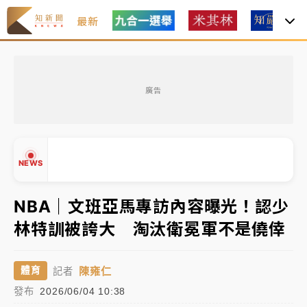
最新
女律師陳昱瑄詐慈濟10億！黃金158kg遭查扣畫面曝光
廣告
中信慈善基金會想增加董事人數！辜仲諒向法院聲請遭
駁 理由曝光
故宮《龍藏經》特展第2檔！今線上預約開賣一度塞車
NEWS
周六起展出延長至晚上7時
台東農業處長涉圖利渡假村！東檢抗告成功 今重開羈
NBA｜文班亞馬專訪內容曝光！認少
押庭
林特訓被誇大 淘汰衛冕軍不是僥倖
父親節泡湯了！中颱白海豚雨彈轟3天 「紅到發紫」降
▲
雨熱區曝
▼
陳雍仁
體育
記者
女律師陳昱瑄詐慈濟10億！黃金158kg遭查扣畫面曝光
發布
2026/06/04 10:38