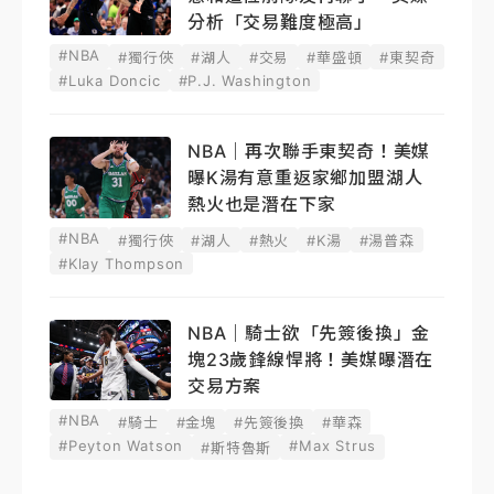
分析「交易難度極高」
#NBA
#獨行俠
#湖人
#交易
#華盛頓
#東契奇
#Luka Doncic
#P.J. Washington
NBA｜再次聯手東契奇！美媒
曝K湯有意重返家鄉加盟湖人
熱火也是潛在下家
#NBA
#獨行俠
#湖人
#熱火
#K湯
#湯普森
#Klay Thompson
NBA｜騎士欲「先簽後換」金
塊23歲鋒線悍將！美媒曝潛在
交易方案
#NBA
#騎士
#金塊
#先簽後換
#華森
#Peyton Watson
#Max Strus
#斯特魯斯