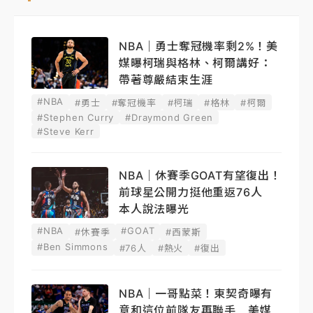
NBA｜勇士奪冠機率剩2%！美
媒曝柯瑞與格林、柯爾講好：
帶著尊嚴結束生涯
#NBA
#勇士
#奪冠機率
#柯瑞
#格林
#柯爾
#Stephen Curry
#Draymond Green
#Steve Kerr
NBA｜休賽季GOAT有望復出！
前球星公開力挺他重返76人
本人說法曝光
#NBA
#GOAT
#休賽季
#西蒙斯
#Ben Simmons
#76人
#熱火
#復出
NBA｜一哥點菜！東契奇曝有
意和這位前隊友再聯手 美媒