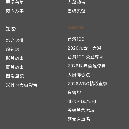
東協萬象
大運動場
奇人妙事
巴黎奧運
知影
台灣100
影音頻道
2026九合一大選
鴿知窩
台灣100 公益專區
影片故事
2026世界盃足球賽
圖片故事
大廚傳心法
攝影筆記
2026WBC精彩直擊
米其林大廚影音
良醫說
健保30年特刊
美樂蒂帶你玩
頭家有事嗎