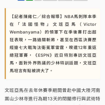
【記者陳雍仁／綜合報導】NBA馬刺隊本季
在「法國怪物」文班亞馬（Victor
Wembanyama）的領軍下在季後賽打出超
狂表現，一路過關斬將，甚至在西區決賽歷
經搶七大戰淘汰衛冕軍雷霆，暌違12年重返
總冠軍賽，《ESPN》近日特別專訪文班亞
馬，面對外界熱議的少林特訓話題，文班亞
馬坦言有點被誇大了。
文班亞馬在去年休賽季期間曾赴中國大陸河南
嵩山少林寺進行為期13天的閉關修行與武術特