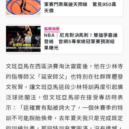
軍賽門票飆破天際線 驚見950萬
天價
編輯推薦
NBA｜尼克對決馬刺！雙雄爭霸誰
登峰 官網5專家總冠軍賽預測結
果曝光
文班亞馬在西區決賽淘汰雷霆後，他在少林寺
的指導師父「延安師父」也特別在社群媒體發
文祝賀，讓文班亞馬這段少林特訓再度引起廣
泛球迷關注，但文班亞馬卻在接受專訪時表
示：「這確實有點被誇大了，一個休賽季的特
訓不可能脫胎換骨，去年夏天我只是完成既定
的訓練計畫，那段特訓充實圓滿，沒有遺憾，