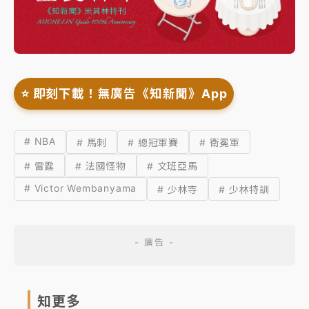
⭐️ 即刻下載！無廣告《知新聞》App
# NBA
# 馬刺
# 總冠軍賽
# 衛冕軍
# 雷霆
# 法國怪物
# 文班亞馬
# Victor Wembanyama
# 少林寺
# 少林特訓
知更多