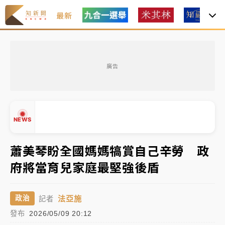
最新
女律師陳昱瑄詐慈濟10億！黃金158kg遭查扣畫面曝光
廣告
暑假過三周才推「E宿新北打卡趣」！抽獎程序複雜 觀
旅局回應了
中信慈善基金會想增加董事人數！辜仲諒向法院聲請遭
NEWS
駁 理由曝光
故宮《龍藏經》特展第2檔！今線上預約開賣一度塞車
蕭美琴盼全國媽媽犒賞自己辛勞 政
周六起展出延長至晚上7時
府將當育兒家庭最堅強後盾
台東農業處長涉圖利渡假村！東檢抗告成功 今重開羈
▲
押庭
▼
法亞施
政治
記者
父親節泡湯了！中颱白海豚雨彈轟3天 「紅到發紫」降
發布
2026/05/09 20:12
雨熱區曝