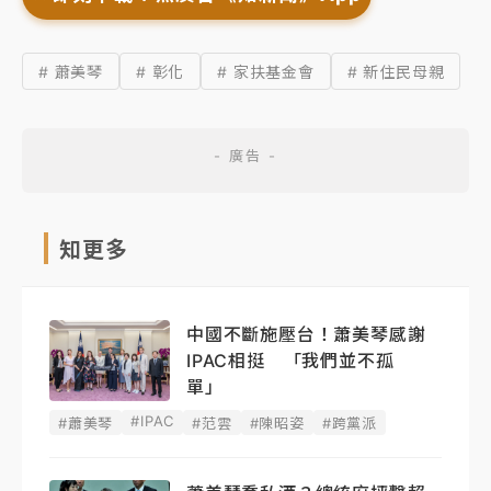
# 蕭美琴
# 彰化
# 家扶基金會
# 新住民母親
知更多
中國不斷施壓台！蕭美琴感謝
IPAC相挺 「我們並不孤
單」
#IPAC
#蕭美琴
#范雲
#陳昭姿
#跨黨派