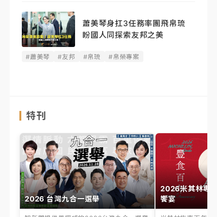
蕭美琴身扛3任務率團飛帛琉
盼國人同探索友邦之美
#蕭美琴
#友邦
#帛琉
#帛榮專案
特刊
2026米其林專
2026 台灣九合一選舉
饗宴