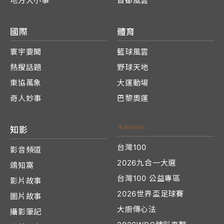
地方大小事
首都風雲
國際
體育
寰宇要聞
籃球風雲
熱搜話題
野球天地
東協萬象
大運動場
奇人妙事
巴黎奧運
知影
台灣100
影音頻道
2026九合一大選
鴿知窩
台灣100 公益專區
影片故事
2026世界盃足球賽
圖片故事
大廚傳心法
攝影筆記