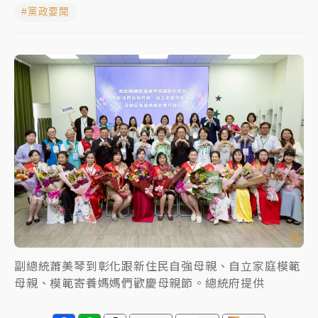
#黨政要聞
女律師陳昱瑄詐慈濟10億！黃金158kg遭查扣畫面曝光
暑假過三周才推「E宿新北打卡趣」！抽獎程序複雜 觀
旅局回應了
中信慈善基金會想增加董事人數！辜仲諒向法院聲請遭
駁 理由曝光
故宮《龍藏經》特展第2檔！今線上預約開賣一度塞車
周六起展出延長至晚上7時
台東農業處長涉圖利渡假村！東檢抗告成功 今重開羈
押庭
父親節泡湯了！中颱白海豚雨彈轟3天 「紅到發紫」降
雨熱區曝
副總統蕭美琴到彰化跟新住民自強母親、自立家庭模範
母親、模範寄養媽媽們歡慶母親節。總統府提供