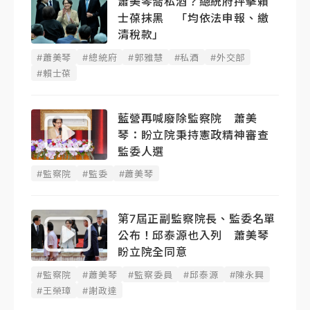
蕭美琴喬私酒？總統府抨擊賴
士葆抹黑 「均依法申報、繳
清稅款」
#蕭美琴
#總統府
#郭雅慧
#私酒
#外交部
#賴士葆
藍營再喊廢除監察院 蕭美
琴：盼立院秉持憲政精神審查
監委人選
#監察院
#監委
#蕭美琴
第7屆正副監察院長、監委名單
公布！邱泰源也入列 蕭美琴
盼立院全同意
#監察院
#蕭美琴
#監察委員
#邱泰源
#陳永興
#王榮璋
#謝政達