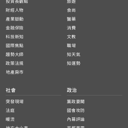
投資長觀點
旅遊
財經人物
食尚
產業脈動
醫藥
金融保險
消費
科技新知
文教
國際焦點
職場
趨勢大師
知天氣
政策法規
知運勢
地產房市
社會
政治
突發現場
黨政要聞
法庭
國會攻防
暖流
內幕評論