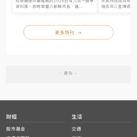
知新聞提供最權威的2026台灣九合一選舉
米其林指南百年之
資料庫。即時掌握六都縣市長、議...
瑞百年三星傳奇、台
更多特刊
→
財經
生活
股市基金
交通