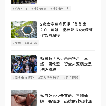
#強制住院
#精神疾病
#精神衛生法
2歲女童遭虐死掀「剴剴案
2.0」質疑 衛福部提4大精進
作為防漏接
#兒虐
#衛福部
藍白版「兒少未來帳戶」三
讀 國教盟：資金來源穩定是
成敗關鍵
#兒少未來帳戶
#國教行動聯盟
#家長團體
藍白版兒少未來帳戶三讀通
過 衛福部：恐違財政紀律法