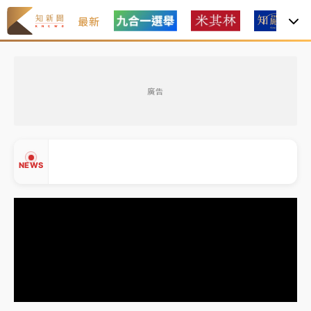
最新
油價持續凍漲！ 中油宣布下周一汽柴油價格維持不變
廣告
中颱白海豚進逼！台北喜來登圍籬傾倒砸傷人 民權西
路鷹架倒塌壓2車
有片｜
白海豚暴風圈逼近！新北淡水赫見龍捲風 榕樹
NEWS
連根拔起
中颱白海豚風雨來了！中部以北防豪雨 今晚、明天影
響最劇烈
白海豚逼近！北市水門只出不進 未移置車輛最高罰
▲
4800＋拖吊費
▼
油價持續凍漲！ 中油宣布下周一汽柴油價格維持不變