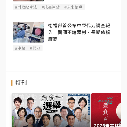
#財政紀律法
#成長津貼
#未來帳戶
衛福部首公布中榮代刀調查報
告 醫師不諳器材、長期依賴
廠商
#中榮
#代刀
特刊
2026米其林專