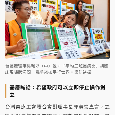
台護產理事吳珮妤（中）說，「平均三班護病比」與臨
床現場狀況間，幾乎宛如平行世界。梁建裕攝
基層喊話：希望政府可以立即停止操作對
立
台灣醫療工會聯合會副理事長郭蕢瑩直言，之