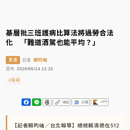
中颱白海豚進逼！台北喜來登圍籬傾倒砸傷人 民權西
路鷹架倒塌壓2車
有片｜
白海豚暴風圈逼近！新北淡水赫見龍捲風 榕樹
基層批三班護病比算法將過勞合法
連根拔起
化 「難道酒駕也能平均？」
中颱白海豚風雨來了！中部以北防豪雨 今晚、明天影
響最劇烈
賴昀岫
生活
記者
白海豚逼近！北市水門只出不進 未移置車輛最高罰
發布
2026/05/14 12:23
4800＋拖吊費
#醫藥
APP
連結
訂閱
【記者賴昀岫／台北報導】總統賴清德在512