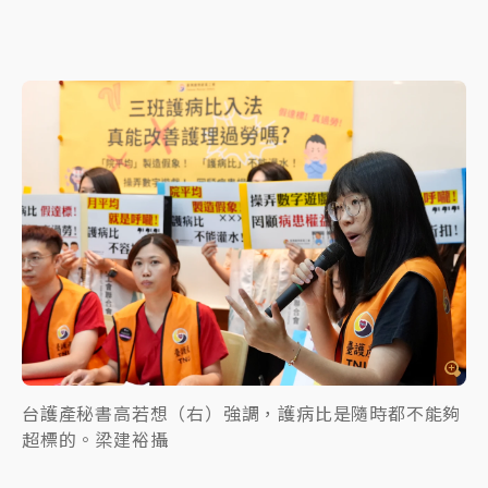
台護產秘書高若想（右）強調，護病比是隨時都不能夠
超標的。梁建裕攝