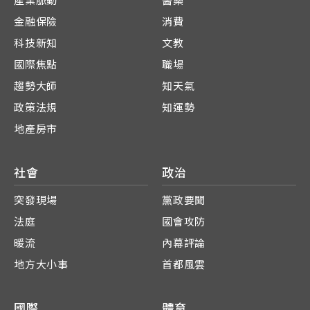
產業脈動
醫藥
金融保險
消費
科技新知
文教
國際焦點
職場
趨勢大師
知天氣
政策法規
知運勢
地產房市
社會
政治
突發現場
黨政要聞
法庭
國會攻防
暖流
內幕評論
地方大小事
首都風雲
國際
體育