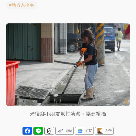
#地方大小事
中颱白海豚進逼！台北喜來登圍籬傾倒砸傷人 民權西
路鷹架倒塌壓2車
有片｜
白海豚暴風圈逼近！新北淡水赫見龍捲風 榕樹
連根拔起
中颱白海豚風雨來了！中部以北防豪雨 今晚、明天影
響最劇烈
白海豚逼近！北市水門只出不進 未移置車輛最高罰
4800＋拖吊費
光復鄉小朋友幫忙清淤。梁建裕攝
APP
連結
訂閱