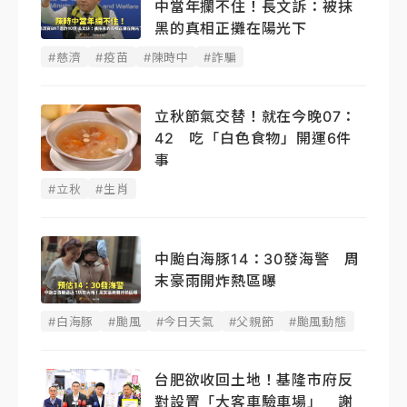
中當年攔不住！長文訴：被抹
黑的真相正攤在陽光下
#慈濟
#疫苗
#陳時中
#詐騙
立秋節氣交替！就在今晚07：
42 吃「白色食物」開運6件
事
#立秋
#生肖
中颱白海豚14：30發海警 周
末豪雨開炸熱區曝
#白海豚
#颱風
#今日天氣
#父親節
#颱風動態
台肥欲收回土地！基隆市府反
對設置「大客車驗車場」 謝