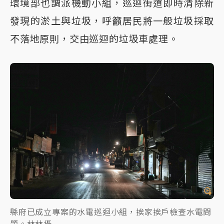
環境部也調派機動小組，巡迴街道即時清除新
發現的淤土與垃圾，呼籲居民將一般垃圾採取
不落地原則，交由巡迴的垃圾車處理。
縣府已成立專案的水電巡迴小組，挨家挨戶檢查水電問
題。林林攝