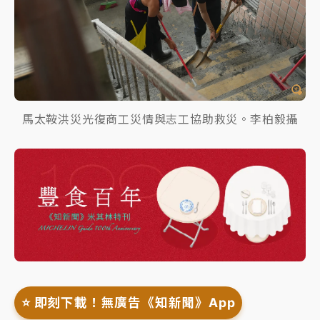
馬太鞍洪災光復商工災情與志工協助救災。李柏毅攝
⭐️ 即刻下載！無廣告《知新聞》App