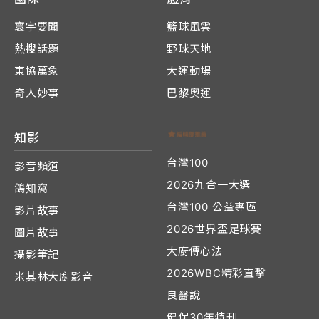
寰宇要聞
籃球風雲
熱搜話題
野球天地
東協萬象
大運動場
奇人妙事
巴黎奧運
知影
台灣100
影音頻道
2026九合一大選
鴿知窩
台灣100 公益專區
影片故事
2026世界盃足球賽
圖片故事
大廚傳心法
攝影筆記
2026WBC精彩直擊
米其林大廚影音
良醫說
健保30年特刊