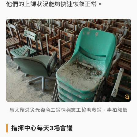
他們的上課狀況能夠快速恢復正常。
馬太鞍洪災光復商工災情與志工協助救災。李柏毅攝
指揮中心每天3場會議