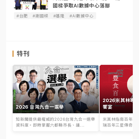
國樑爭取AI數據中心落腳
#台肥
#謝國樑
#基隆
#AI數據中心
特刊
2026米其林專
2026 台灣九合一選舉
饗宴
知新聞提供最權威的2026台灣九合一選舉
米其林指南百年之
資料庫。即時掌握六都縣市長、議...
瑞百年三星傳奇、台