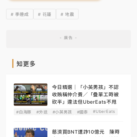
# 季連成
# 花蓮
# 地震
知更多
今日精選｜「小英男孩」不認
收賄稱仲介費／「疊單工時被
砍半」違法但UberEats不甩
#UberEats
#白海豚
#外送
#小英男孩
#國泰
慈濟買BNT遭詐10億元 陳時