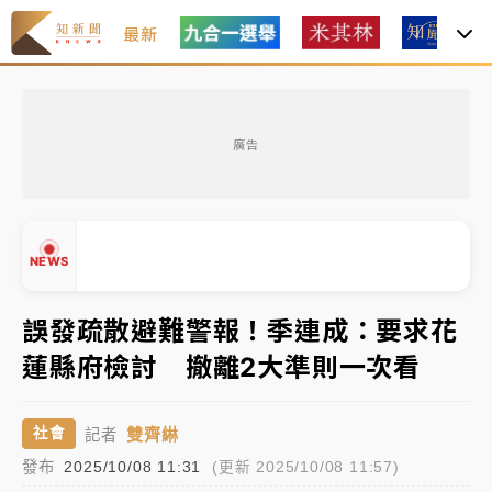
最新
油價持續凍漲！ 中油宣布下周一汽柴油價格維持不變
廣告
中颱白海豚進逼！台北喜來登圍籬傾倒砸傷人 民權西
路鷹架倒塌壓2車
有片｜
白海豚暴風圈逼近！新北淡水赫見龍捲風 榕樹
NEWS
連根拔起
中颱白海豚風雨來了！中部以北防豪雨 今晚、明天影
誤發疏散避難警報！季連成：要求花
響最劇烈
蓮縣府檢討 撤離2大準則一次看
白海豚逼近！北市水門只出不進 未移置車輛最高罰
▲
4800＋拖吊費
▼
雙齊綝
社會
記者
油價持續凍漲！ 中油宣布下周一汽柴油價格維持不變
發布
2025/10/08 11:31
(更新 2025/10/08 11:57)