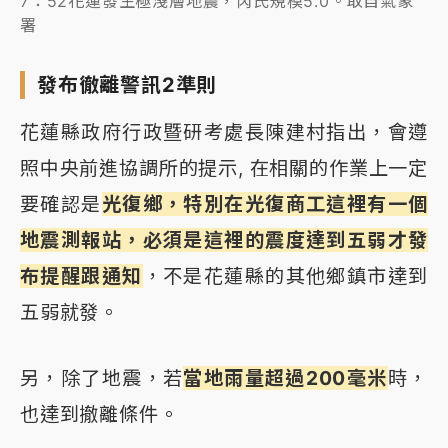
7：52花蓮發生極淺層地震，芮氏規模5.0。取自氣象
署
發布徹離警訊2準則
花蓮縣政府行政暨研考處長陳建村指出，會遵
照中央前進協調所的提示, 在相關的作業上一定
要確認是
光復鄉，特別在光復商工這裡有一個
地震測報站，必須是這裡的震度達到五弱才發
布提醒跟通知
，不是花蓮縣的其他鄉鎮市達到
五弱就發。
另，除了地震，若
當地雨量超過200毫米
時，
也達到撤離條件。