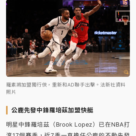
羅素將加盟獨行俠，重新和AD聯手出擊。法新社資料
照片
公鹿先發中鋒羅培茲加盟快艇
明星中鋒羅培茲（Brook Lopez）已在NBA打
滾17個賽季，近7季一直擔任公鹿的不動先發