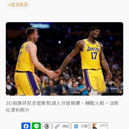
#籃球風雲
女律師陳昱瑄詐慈濟10億！黃金158kg遭查扣畫面曝光
暑假過三周才推「E宿新北打卡趣」！抽獎程序複雜 觀
旅局回應了
中信慈善基金會想增加董事人數！辜仲諒向法院聲請遭
駁 理由曝光
故宮《龍藏經》特展第2檔！今線上預約開賣一度塞車
周六起展出延長至晚上7時
台東農業處長涉圖利渡假村！東檢抗告成功 今重開羈
押庭
父親節泡湯了！中颱白海豚雨彈轟3天 「紅到發紫」降
3D前鋒芬尼史密斯和湖人分道揚鑣，轉戰火箭。法新
雨熱區曝
社資料照片
APP
連結
訂閱