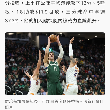
分投籃，上季在公鹿平均還能攻下13分、5籃
板、1.8助攻和1.9阻攻，三分球命中率達
37.3%，他的加入讓快艇內線戰力直線飆升。
羅培茲加盟快艇後，可能將首度轉任替補。法新社資料
照片