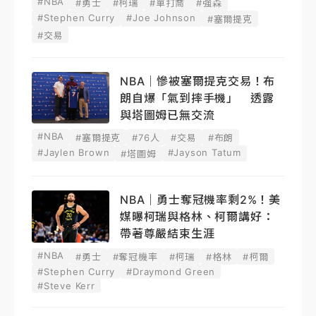
#NBA
#勇士
#柯瑞
#單打喬
#強森
#Stephen Curry
#Joe Johnson
#塞爾提克
#交易
NBA｜慘被塞爾提克交易！布
朗自爆「氣到摔手機」 透露
與塔圖姆已無交流
#NBA
#塞爾提克
#76人
#交易
#布朗
#Jaylen Brown
#Jayson Tatum
#塔圖姆
NBA｜勇士奪冠機率剩2%！美
媒曝柯瑞與格林、柯爾講好：
帶著尊嚴結束生涯
#NBA
#勇士
#奪冠機率
#柯瑞
#格林
#柯爾
#Stephen Curry
#Draymond Green
#Steve Kerr