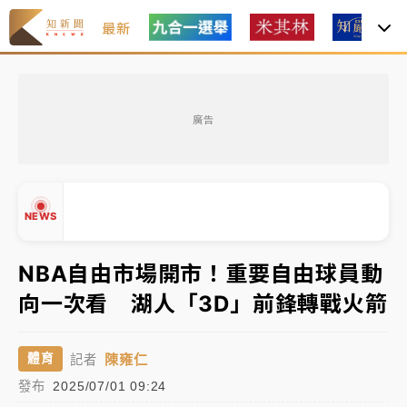
最新
女律師陳昱瑄詐慈濟10億！黃金158kg遭查扣畫面曝光
廣告
暑假過三周才推「E宿新北打卡趣」！抽獎程序複雜 觀
旅局回應了
中信慈善基金會想增加董事人數！辜仲諒向法院聲請遭
NEWS
駁 理由曝光
故宮《龍藏經》特展第2檔！今線上預約開賣一度塞車
NBA自由市場開市！重要自由球員動
周六起展出延長至晚上7時
向一次看 湖人「3D」前鋒轉戰火箭
台東農業處長涉圖利渡假村！東檢抗告成功 今重開羈
▲
押庭
▼
陳雍仁
體育
記者
父親節泡湯了！中颱白海豚雨彈轟3天 「紅到發紫」降
發布
2025/07/01 09:24
雨熱區曝