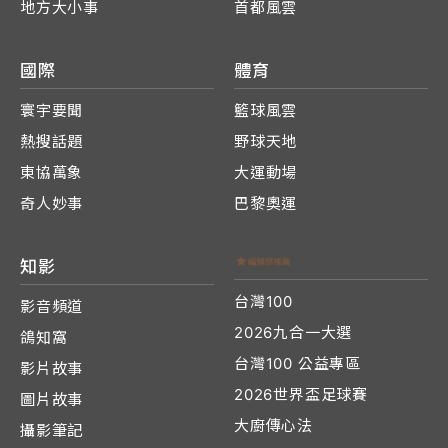
地方大小事
首都風雲
國際
體育
寰宇要聞
籃球風雲
熱搜話題
野球天地
東協萬象
大運動場
奇人妙事
巴黎奧運
知影
台灣100
影音頻道
2026九合一大選
鴿知窩
台灣100 公益專區
影片故事
2026世界盃足球賽
圖片故事
大廚傳心法
攝影筆記