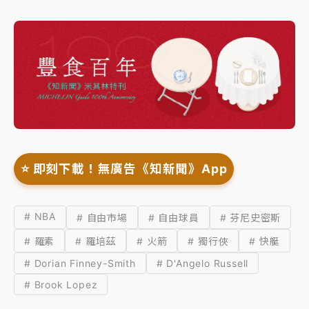
⭐️ 即刻下載！無廣告《知新聞》App
# NBA
# 自由市場
# 自由球員
# 芬尼史密斯
# 羅素
# 羅培茲
# 火箭
# 獨行俠
# 快艇
# Dorian Finney-Smith
# D'Angelo Russell
# Brook Lopez