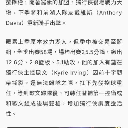
選擇權，隨著羅素的加盟，獨行俠後場戰力大
增，下季將和前湖人隊友戴維斯（Anthony
Davis）重新聯手出擊。
羅素上季原本效力湖人，但季中被交易至籃
網，全季出賽58場，場均出賽25.5分鐘，繳出
12.6分、2.8籃板、5.1助攻，他的加入有望在
獨行俠主控歐文（Kyrie Irving）因前十字韌
帶撕裂，還無法歸隊之際，扛下先發控球重
任，等到歐文歸隊後，可轉任替補第一控衛或
和歐文組成後場雙槍，增加獨行俠調度靈活
性。