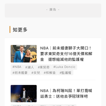
知更多
NBA｜前未婚妻獅子大開口！
要求東契奇支付16億天價和解
金 還想縮減他的監護權
#NBA
#Luka Doncic
#湖人
#東契奇
#前未婚妻
#女兒
#和解金
#監護權
NBA｜為柯瑞叫屈！單打喬喊
話勇士：送他去爭冠球隊吧