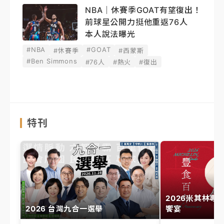
NBA｜休賽季GOAT有望復出！
前球星公開力挺他重返76人
本人說法曝光
#NBA
#GOAT
#休賽季
#西蒙斯
#Ben Simmons
#76人
#熱火
#復出
特刊
2026米其林專
2026 台灣九合一選舉
饗宴