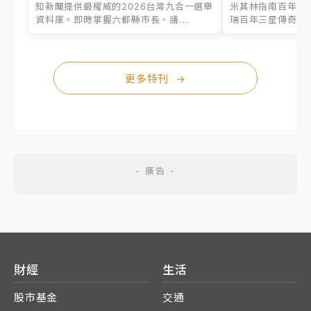
知新聞提供最權威的2026台灣九合一選舉
米其林指南百年之
資料庫。即時掌握六都縣市長、議...
瑞百年三星傳奇、台
更多特刊
→
財經
生活
股市基金
交通