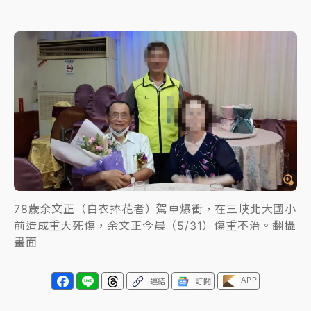
女律師陳昱瑄詐慈濟10億！黃金158kg遭查扣畫面曝光
暑假過三周才推「E宿新北打卡趣」！抽獎程序複雜 觀
旅局回應了
中信慈善基金會想增加董事人數！辜仲諒向法院聲請遭
駁 理由曝光
故宮《龍藏經》特展第2檔！今線上預約開賣一度塞車
周六起展出延長至晚上7時
台東農業處長涉圖利渡假村！東檢抗告成功 今重開羈
78歲余文正（白衣捧花者）駕車爆衝，在三峽北大國小
押庭
前造成重大死傷，余文正今晨（5/31）傷重不治。翻攝
畫面
父親節泡湯了！中颱白海豚雨彈轟3天 「紅到發紫」降
雨熱區曝
APP
連結
訂閱