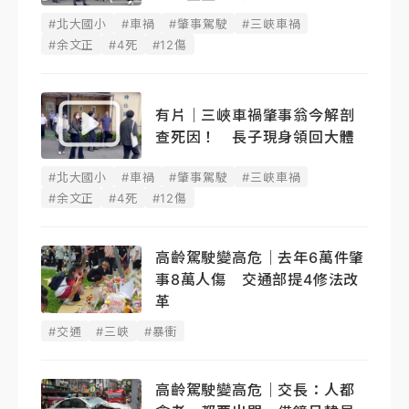
#北大國小
#車禍
#肇事駕駛
#三峽車禍
#余文正
#4死
#12傷
有片｜三峽車禍肇事翁今解剖
查死因！ 長子現身領回大體
#北大國小
#車禍
#肇事駕駛
#三峽車禍
#余文正
#4死
#12傷
高齡駕駛變高危｜去年6萬件肇
事8萬人傷 交通部提4修法改
革
#交通
#三峽
#暴衝
高齡駕駛變高危｜交長：人都