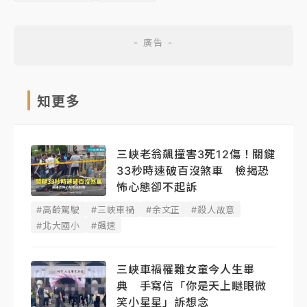
知更多
三峽老翁飆撞害3死12傷！關鍵
33秒時速破百沒煞車 檢揭恐
怖心態卻不起訴
#高齡駕駛
#三峽車禍
#余文正
#殺人故意
#北大國小
#飆速
三峽車禍罹難女童今人生畢
典 手寫信「你是天上瞇眼微
笑小星星」訴想念