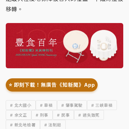
移轉。
⭐️ 即刻下載！無廣告《知新聞》App
# 北大國小
# 車禍
# 肇事駕駛
# 三峽車禍
# 余文正
# 刑事
# 民事
# 過失致死
# 新北地檢署
# 法制局