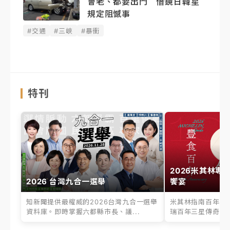
會老、都要出門 借鏡日韓星
規定阻憾事
#交通
#三峽
#暴衝
特刊
2026米其林專
2026 台灣九合一選舉
饗宴
知新聞提供最權威的2026台灣九合一選舉
米其林指南百年之
資料庫。即時掌握六都縣市長、議...
瑞百年三星傳奇、台