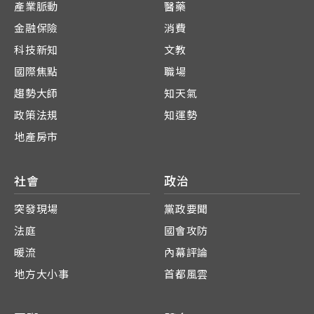
產業脈動
醫藥
金融保險
消費
科技新知
文教
國際焦點
職場
趨勢大師
知天氣
政策法規
知運勢
地產房市
社會
政治
突發現場
黨政要聞
法庭
國會攻防
暖流
內幕評論
地方大小事
首都風雲