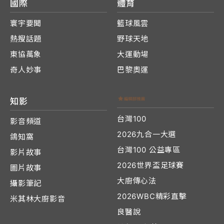
國際
體育
寰宇要聞
籃球風雲
熱搜話題
野球天地
東協萬象
大運動場
奇人妙事
巴黎奧運
知影
台灣100
影音頻道
2026九合一大選
鴿知窩
台灣100 公益專區
影片故事
2026世界盃足球賽
圖片故事
大廚傳心法
攝影筆記
2026WBC精彩直擊
米其林大廚影音
良醫說