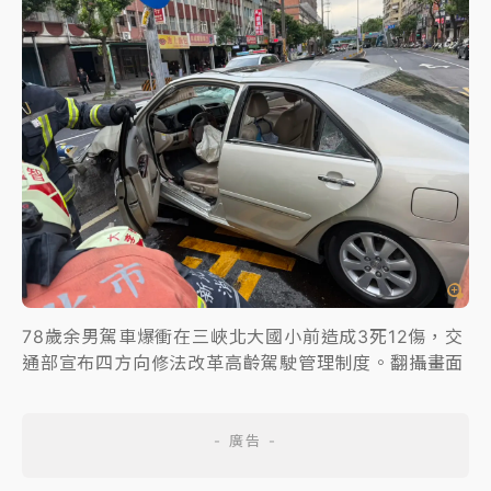
78歲余男駕車爆衝在三峽北大國小前造成3死12傷，交
通部宣布四方向修法改革高齡駕駛管理制度。翻攝畫面