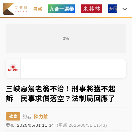
最新
女律師陳昱瑄詐慈濟10億！黃金158kg遭查扣畫面曝光
廣告
暑假過三周才推「E宿新北打卡趣」！抽獎程序複雜 觀
旅局回應了
中信慈善基金會想增加董事人數！辜仲諒向法院聲請遭
NEWS
駁 理由曝光
故宮《龍藏經》特展第2檔！今線上預約開賣一度塞車
三峽惡駕老翁不治！刑事將獲不起
周六起展出延長至晚上7時
訴 民事求償落空？法制局回應了
台東農業處長涉圖利渡假村！東檢抗告成功 今重開羈
▲
押庭
▼
陳力維
社會
記者
父親節泡湯了！中颱白海豚雨彈轟3天 「紅到發紫」降
發布
2025/05/31 11:34
(更新 2025/05/31 11:43)
雨熱區曝